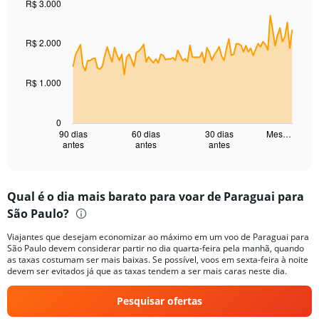
R$ 3.000
Range:
Chart
Chart
0
graphic.
with
to
91
R$ 2.000
15.
data
points.
R$ 1.000
The
chart
has
0
1
90 dias
60 dias
30 dias
Mes…
antes
antes
antes
X
End
of
axis
interactive
displaying
chart
categories.
Qual é o dia mais barato para voar de Paraguai para
Range:
São Paulo?
91
categories.
Viajantes que desejam economizar ao máximo em um voo de Paraguai para
The
São Paulo devem considerar partir no dia quarta-feira pela manhã, quando
chart
as taxas costumam ser mais baixas. Se possível, voos em sexta-feira à noite
has
devem ser evitados já que as taxas tendem a ser mais caras neste dia.
1
Y
Pesquisar ofertas
axis