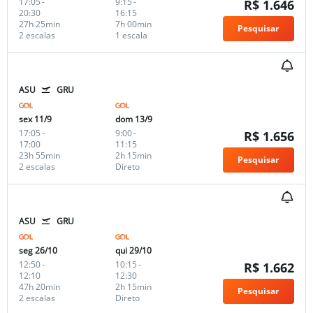
17:05
-
9:15
-
R$ 1.646
20:30
16:15
27h 25min
7h 00min
Pesquisar
2 escalas
1 escala
ASU
GRU
sex 11/9
dom 13/9
17:05
-
9:00
-
R$ 1.656
17:00
11:15
23h 55min
2h 15min
Pesquisar
2 escalas
Direto
ASU
GRU
seg 26/10
qui 29/10
12:50
-
10:15
-
R$ 1.662
12:10
12:30
47h 20min
2h 15min
Pesquisar
2 escalas
Direto