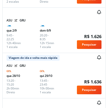
2 escalas
Direto
ASU
GRU
qua 2/9
dom 6/9
9:45
-
20:20
-
R$ 1.626
22:25
8:35
12h 40min
12h 15min
Pesquisar
1 escala
1 escala
Viagem de ida e volta mais rápida
ASU
GRU
qua 28/10
qui 29/10
13:20
-
13:45
-
R$ 1.636
15:20
23:45
2h 00min
10h 00min
Pesquisar
Direto
1 escala