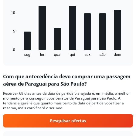
Bar
Y
Chart
graphic.
chart
axes
with
10
displaying
7
Avg.
bars.
Price
and
5
The
Number
chart
of
has
flights.
1
0
seg
ter
qua
qui
sex
sáb
dom
X
End
of
axis
interactive
displaying
chart
categories.
Com que antecedência devo comprar uma passagem
Range:
aérea de Paraguai para São Paulo?
7
categories.
Reservar 69 dias antes da data de partida planejada é, em média, o melhor
The
momento para conseguir voos baratos de Paraguai para São Paulo. A
chart
tendência geral é que quanto mais perto da data de partida você fizer a
has
reserva, mais caro ficará o seu voo.
1
Y
Pesquisar ofertas
axis
displaying
values.