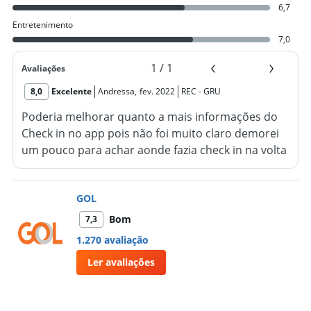
6,7
Entretenimento
7,0
1
/
1
Avaliações
8,0
Excelente
Andressa
,
fev. 2022
REC
-
GRU
Poderia melhorar quanto a mais informações do
Check in no app pois não foi muito claro demorei
um pouco para achar aonde fazia check in na volta
e na ida deu um pequeno probleminha no check in
do outro passageiro. Tirando isso gostei do
GOL
atendimento.
Bom
7,3
1.270 avaliação
Ler avaliações