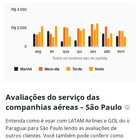
displaying
values.
R$ 4.000
Range:
Bar
Chart
0
graphic.
chart
to
with
R$ 2.000
3000.
4
data
series.
0
seg
ter
qua
qui
sex
sáb
dom
The
Todos os horários são de partida
chart
has
Manhã
Meio-dia
Tarde
Noite
1
End
of
X
interactive
axis
chart
displaying
Todos
Avaliações do serviço das
os
companhias aéreas – São Paulo
horários
são
de
Entenda como é voar com LATAM Airlines e GOL do o
partida.
Paraguai para São Paulo lendo as avaliações de
Range:
7
outros clientes. Você também pode conferir como