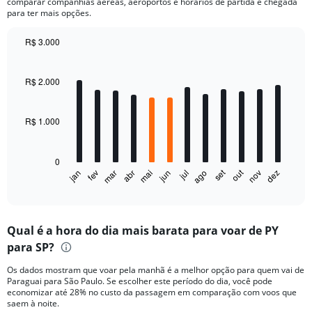
comparar companhias aéreas, aeroportos e horários de partida e chegada
para ter mais opções.
R$ 3.000
Bar
Chart
graphic.
chart
with
R$ 2.000
12
bars.
R$ 1.000
The
chart
has
0
1
out
set
fev
mai
ago
nov
jan
abr
jul
mar
jun
dez
X
End
of
axis
interactive
displaying
chart
categories.
Qual é a hora do dia mais barata para voar de PY
Range:
para SP?
12
categories.
Os dados mostram que voar pela manhã é a melhor opção para quem vai de
The
Paraguai para São Paulo. Se escolher este período do dia, você pode
chart
economizar até 28% no custo da passagem em comparação com voos que
has
saem à noite.