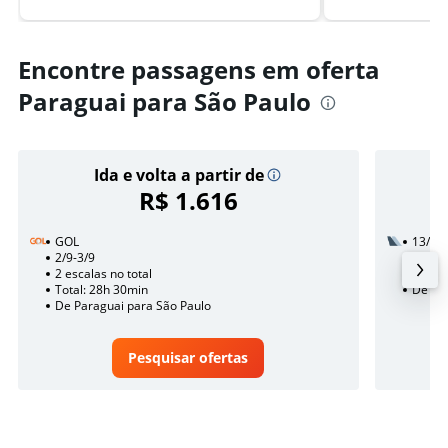
Encontre passagens em oferta
Paraguai para São Paulo
Ida e volta a partir de
R$ 1.616
GOL
13/11
2/9-3/9
1 esca
2 escalas no total
Total:
Total: 28h 30min
De Par
De Paraguai para São Paulo
Pesquisar ofertas