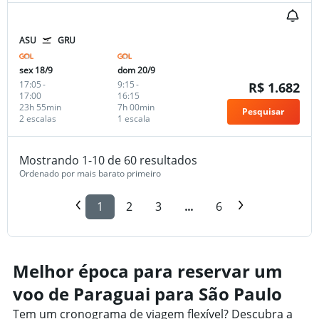
ASU
GRU
sex 18/9
dom 20/9
17:05
-
9:15
-
R$ 1.682
17:00
16:15
23h 55min
7h 00min
Pesquisar
2 escalas
1 escala
Mostrando 1-10 de 60 resultados
Ordenado por mais barato primeiro
1
2
3
...
6
Melhor época para reservar um
voo de Paraguai para São Paulo
Tem um cronograma de viagem flexível? Descubra a