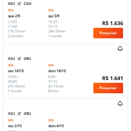
ASU
CGH
qua 2/9
qui 3/9
17:05
-
15:25
-
R$ 1.636
11:00
16:15
17h 55min
24h 50min
Pesquisar
2 escalas
1 escala
ASU
GRU
sex 16/10
dom 18/10
17:05
-
9:00
-
R$ 1.641
20:05
11:15
27h 00min
2h 15min
Pesquisar
1 escala
Direto
ASU
GRU
sex 2/10
dom 4/10