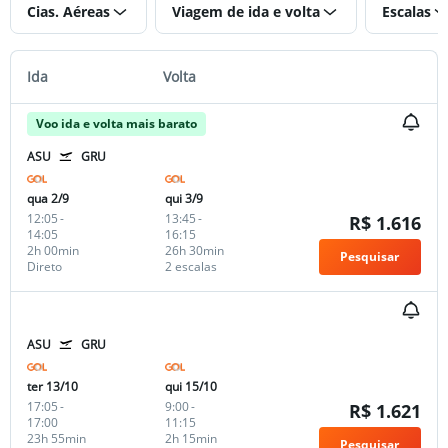
Cias. Aéreas
Viagem de ida e volta
Escalas
Ida
Volta
Voo ida e volta mais barato
ASU
GRU
qua 2/9
qui 3/9
12:05
-
13:45
-
R$ 1.616
14:05
16:15
2h 00min
26h 30min
Pesquisar
Direto
2 escalas
ASU
GRU
ter 13/10
qui 15/10
17:05
-
9:00
-
R$ 1.621
17:00
11:15
23h 55min
2h 15min
Pesquisar