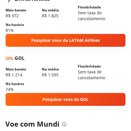
Hotéis em Praia Grande
Flexibilidade
Mais barato
Na média
Sem taxa de
Hotéis em Ubatuba
R$ 972
R$ 1.825
cancelamento
Hotéis em Campos do Jordão
No horário
81%
Hotéis em Guarulhos
Hotéis em Ilhabela
Pesquisar voos da LATAM Airlines
Hotéis em Bertioga
Hotéis em Santos
GOL
Hotéis em Campinas
Flexibilidade
Mais barato
Na média
Sem taxa de
Hotéis em São Sebastião
R$ 1.214
R$ 1.595
cancelamento
No horário
74%
Pesquisar voos da GOL
Voe com Mundi