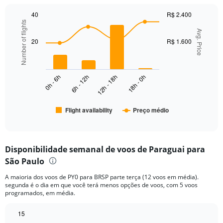
1
Y
40
R$ 2.400
axis
Number of flights
Combination
Chart
displaying
graphic.
Avg. Price
chart
values.
with
20
R$ 1.600
Range:
2
data
0
series.
to
3000.
0h - 6h
6h - 12h
12h - 18h
18h - 0h
The
chart
has
Flight availability
Preço médio
1
End
of
X
interactive
axis
chart
displaying
Disponibilidade semanal de voos de Paraguai para
categories.
Range:
São Paulo
6
A maioria dos voos de PY0 para BRSP parte terça (12 voos em média).
categories.
segunda é o dia em que você terá menos opções de voos, com 5 voos
The
programados, em média.
chart
has
15
2