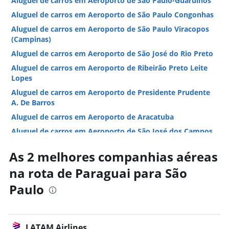
Aluguel de carros em Aeroporto de São Paulo-Guarulhos
Aluguel de carros em Aeroporto de São Paulo Congonhas
Aluguel de carros em Aeroporto de São Paulo Viracopos
(Campinas)
Aluguel de carros em Aeroporto de São José do Rio Preto
Aluguel de carros em Aeroporto de Ribeirão Preto Leite
Lopes
Aluguel de carros em Aeroporto de Presidente Prudente
A. De Barros
Aluguel de carros em Aeroporto de Aracatuba
Aluguel de carros em Aeroporto de São José dos Campos
Aluguel de carros em Aeroporto de Bauru-Arealva
As 2 melhores companhias aéreas
Aluguel de carros em Aeroporto de Marília Frank Miloye
na rota de Paraguai para São
Milenkowichi
Aluguel de carros em Aeroporto de Araraquara
Paulo
Hotéis em São Paulo
Hotéis em São Paulo
LATAM Airlines
Hotéis em Guarujá