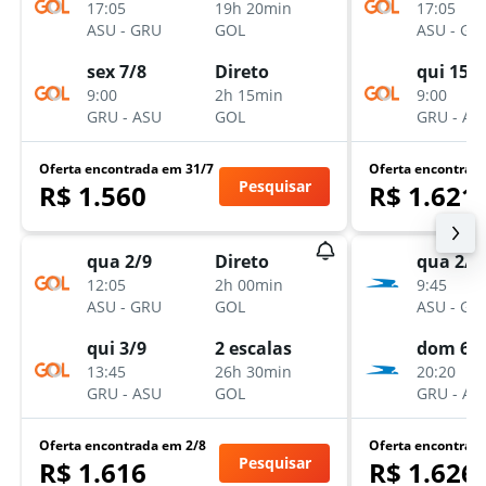
17:05
19h 20min
17:05
ASU
-
GRU
GOL
ASU
-
GR
sex 7/8
Direto
qui 15/
9:00
2h 15min
9:00
GRU
-
ASU
GOL
GRU
-
AS
Oferta encontrada em 31/7
Oferta encontrad
Pesquisar
R$ 1.560
R$ 1.621
qua 2/9
Direto
qua 2/9
12:05
2h 00min
9:45
ASU
-
GRU
GOL
ASU
-
GR
qui 3/9
2 escalas
dom 6/
13:45
26h 30min
20:20
GRU
-
ASU
GOL
GRU
-
AS
Oferta encontrada em 2/8
Oferta encontrad
Pesquisar
R$ 1.616
R$ 1.626