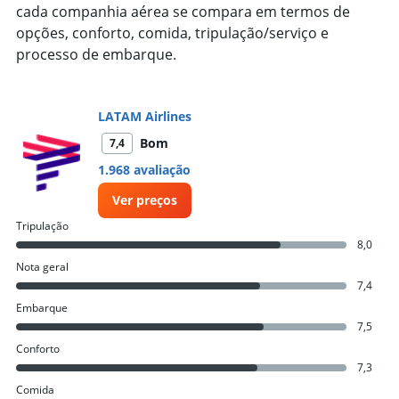
categories.
cada companhia aérea se compara em termos de
The
opções, conforto, comida, tripulação/serviço e
chart
processo de embarque.
has
1
Y
axis
LATAM Airlines
displaying
values.
Bom
7,4
Range:
1.968 avaliação
0
to
Ver preços
4000.
Tripulação
8,0
Nota geral
7,4
Embarque
7,5
Conforto
7,3
Comida