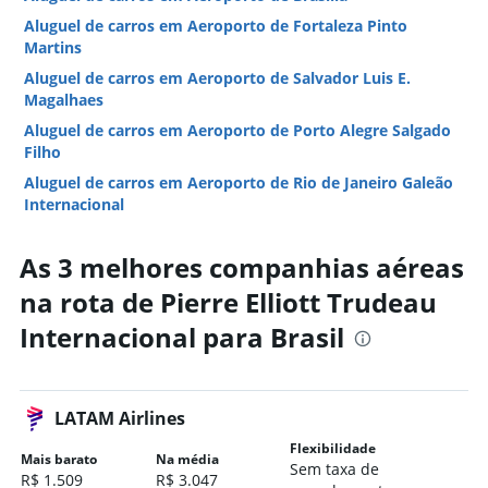
Aluguel de carros em Aeroporto de Fortaleza Pinto
Martins
Aluguel de carros em Aeroporto de Salvador Luis E.
Magalhaes
Aluguel de carros em Aeroporto de Porto Alegre Salgado
Filho
Aluguel de carros em Aeroporto de Rio de Janeiro Galeão
Internacional
Aluguel de carros em Aeroporto de Curitiba Afonso Pena
As 3 melhores companhias aéreas
Aluguel de carros em Aeroporto de Maceió Palmares
na rota de Pierre Elliott Trudeau
Aluguel de carros em Aeroporto de Florianópolis
Aluguel de carros em Aeroporto de São Paulo Congonhas
Internacional para Brasil
Hotéis em Brasil
Hotéis em Rio de Janeiro
LATAM Airlines
Hotéis em São Paulo
Hotéis em Florianópolis
Flexibilidade
Mais barato
Na média
Sem taxa de
Hotéis em Foz do Iguaçu
R$ 1.509
R$ 3.047