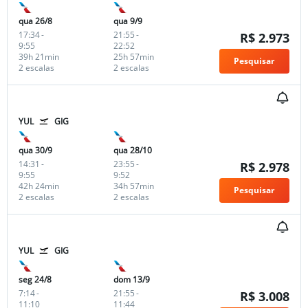
qua 26/8
qua 9/9
17:34
-
21:55
-
R$ 2.973
9:55
22:52
39h 21min
25h 57min
Pesquisar
2 escalas
2 escalas
YUL
GIG
qua 30/9
qua 28/10
14:31
-
23:55
-
R$ 2.978
9:55
9:52
42h 24min
34h 57min
Pesquisar
2 escalas
2 escalas
YUL
GIG
seg 24/8
dom 13/9
7:14
-
21:55
-
R$ 3.008
11:10
11:44