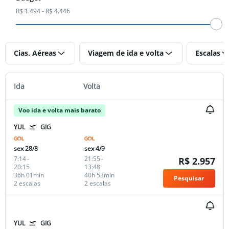
R$ 1.494 - R$ 4.446
Cias. Aéreas
Viagem de ida e volta
Escalas
Ida
Volta
Voo ida e volta mais barato
YUL
GIG
sex 28/8
sex 4/9
7:14
-
21:55
-
R$ 2.957
20:15
13:48
36h 01min
40h 53min
Pesquisar
2 escalas
2 escalas
YUL
GIG