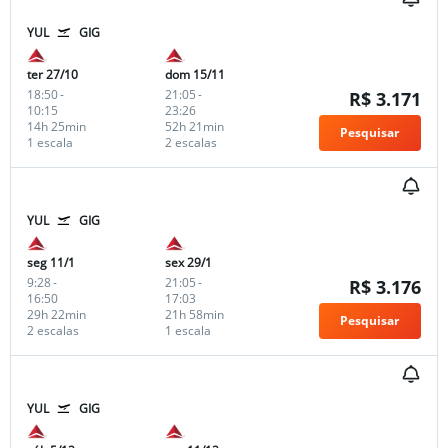
YUL
GIG
ter 27/10
dom 15/11
18:50
-
21:05
-
R$ 3.171
10:15
23:26
14h 25min
52h 21min
Pesquisar
1 escala
2 escalas
YUL
GIG
seg 11/1
sex 29/1
9:28
-
21:05
-
R$ 3.176
16:50
17:03
29h 22min
21h 58min
Pesquisar
2 escalas
1 escala
YUL
GIG