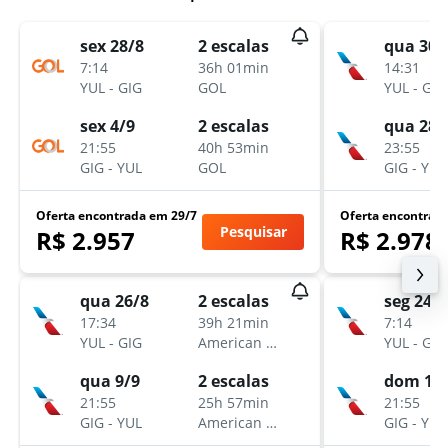
sex 28/8
2 escalas
qua 30/
7:14
36h 01min
14:31
YUL
-
GIG
GOL
YUL
-
GIG
sex 4/9
2 escalas
qua 28/
21:55
40h 53min
23:55
GIG
-
YUL
GOL
GIG
-
YUL
Oferta encontrada em 29/7
Oferta encontrad
Pesquisar
R$ 2.957
R$ 2.978
qua 26/8
2 escalas
seg 24/8
17:34
39h 21min
7:14
YUL
-
GIG
American Airlines
YUL
-
GIG
qua 9/9
2 escalas
dom 13
21:55
25h 57min
21:55
GIG
-
YUL
American Airlines
GIG
-
YUL