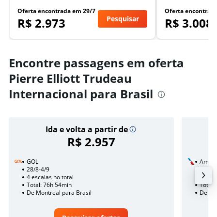
Oferta encontrada em 29/7
Oferta encontrad
Pesquisar
R$ 2.973
R$ 3.008
Encontre passagens em oferta
Pierre Elliott Trudeau
Internacional para Brasil
Ida e volta a partir de
R$ 2.957
GOL
Americ
28/8-4/9
20/8
4 escalas no total
2 esca
Total: 76h 54min
Total:
De Montreal para Brasil
De Mon