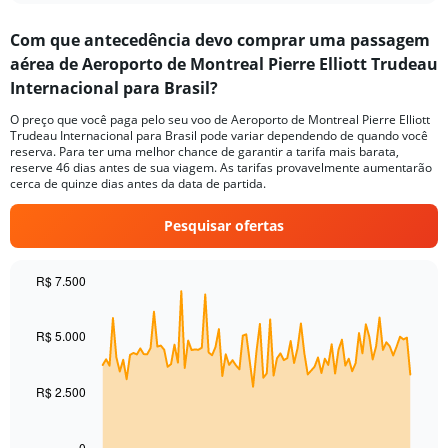
displaying
chart
categories.
Com que antecedência devo comprar uma passagem
Range:
aérea de Aeroporto de Montreal Pierre Elliott Trudeau
6
categories.
Internacional para Brasil?
The
chart
O preço que você paga pelo seu voo de Aeroporto de Montreal Pierre Elliott
Trudeau Internacional para Brasil pode variar dependendo de quando você
has
reserva. Para ter uma melhor chance de garantir a tarifa mais barata,
1
reserve 46 dias antes de sua viagem. As tarifas provavelmente aumentarão
Y
cerca de quinze dias antes da data de partida.
axis
displaying
Pesquisar ofertas
Number
of
flights.
R$ 7.500
Range:
Chart
Chart
0
graphic.
with
to
91
R$ 5.000
15.
data
points.
R$ 2.500
The
chart
has
0