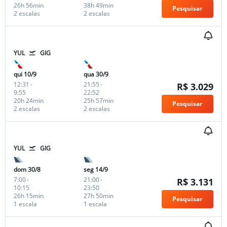
26h 56min
38h 49min
Pesquisar
2 escalas
2 escalas
YUL
GIG
qui 10/9
qua 30/9
12:31
-
21:55
-
R$ 3.029
9:55
22:52
20h 24min
25h 57min
Pesquisar
2 escalas
2 escalas
YUL
GIG
dom 30/8
seg 14/9
7:00
-
21:00
-
R$ 3.131
10:15
23:50
26h 15min
27h 50min
Pesquisar
1 escala
1 escala