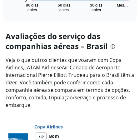
1
90 dias
60 dias
30 dias
Mes…
antes
antes
antes
X
End
of
axis
interactive
displaying
chart
categories.
Range:
Avaliações do serviço das
91
companhias aéreas – Brasil
categories.
The
chart
Veja o que outros clientes que voaram com Copa
has
Airlines,LATAM AirlineseAir Canada de Aeroporto
1
Internacional Pierre Elliott Trudeau para o Brasil têm a
Y
axis
dizer. Você também pode conferir como cada
displaying
companhia aérea se compara em termos de opções,
values.
conforto, comida, tripulação/serviço e processo de
Range:
embarque.
0
to
7500.
Copa Airlines
Bom
7,6