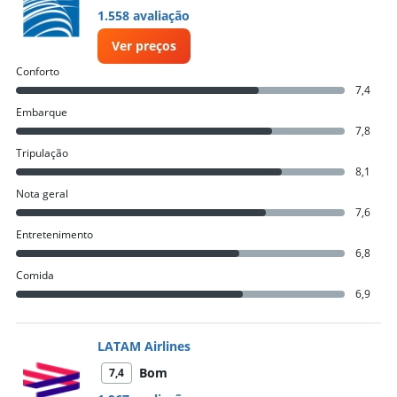
1.558 avaliação
Ver preços
Conforto
7,4
Embarque
7,8
Tripulação
8,1
Nota geral
7,6
Entretenimento
6,8
Comida
6,9
LATAM Airlines
Bom
7,4