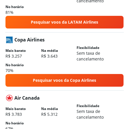
cancelamento
Hotéis em Armação de Búzios
No horário
81%
Hotéis em Salvador
Hotéis em Guarujá
Pesquisar voos da LATAM Airlines
Hotéis em Belo Horizonte
Hotéis em Porto de Galinhas
Copa Airlines
Hotéis em Angra dos Reis
Flexibilidade
Mais barato
Na média
Sem taxa de
Hotéis em Fortaleza
R$ 3.257
R$ 3.643
cancelamento
No horário
70%
Pesquisar voos da Copa Airlines
Air Canada
Flexibilidade
Mais barato
Na média
Sem taxa de
R$ 3.783
R$ 5.312
cancelamento
No horário
67%