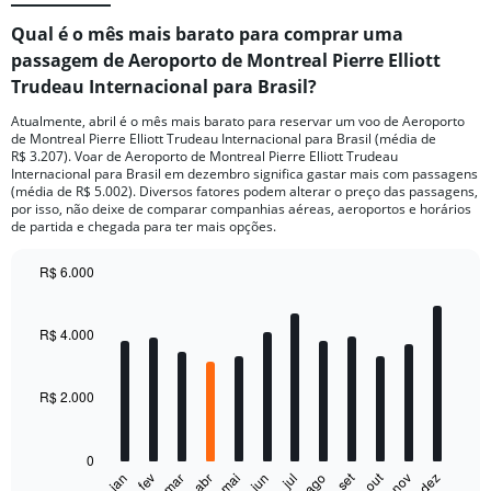
Qual é o mês mais barato para comprar uma
passagem de Aeroporto de Montreal Pierre Elliott
Trudeau Internacional para Brasil?
Atualmente, abril é o mês mais barato para reservar um voo de Aeroporto
de Montreal Pierre Elliott Trudeau Internacional para Brasil (média de
R$ 3.207). Voar de Aeroporto de Montreal Pierre Elliott Trudeau
Internacional para Brasil em dezembro significa gastar mais com passagens
(média de R$ 5.002). Diversos fatores podem alterar o preço das passagens,
por isso, não deixe de comparar companhias aéreas, aeroportos e horários
de partida e chegada para ter mais opções.
R$ 6.000
Bar
Chart
graphic.
chart
with
R$ 4.000
12
bars.
R$ 2.000
The
chart
has
0
1
out
set
fev
mai
ago
nov
jan
abr
jul
mar
jun
dez
End