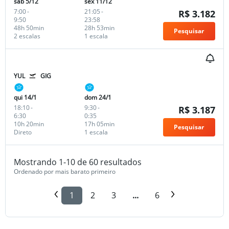
sáb 5/12
sex 11/12
7:00
-
21:05
-
R$ 3.182
9:50
23:58
48h 50min
28h 53min
Pesquisar
2 escalas
1 escala
YUL
GIG
qui 14/1
dom 24/1
18:10
-
9:30
-
R$ 3.187
6:30
0:35
10h 20min
17h 05min
Pesquisar
Direto
1 escala
Mostrando 1-10 de 60 resultados
Ordenado por mais barato primeiro
1
2
3
...
6