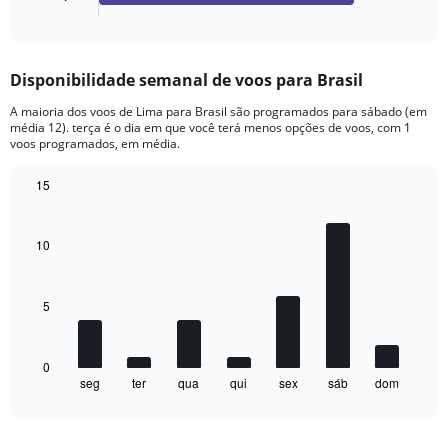
X
End
of
axis
interactive
displaying
chart
categories.
Disponibilidade semanal de voos para Brasil
Range:
4
A maioria dos voos de Lima para Brasil são programados para sábado (em
categories.
média 12). terça é o dia em que você terá menos opções de voos, com 1
The
voos programados, em média.
chart
has
15
1
Bar
Chart
Y
graphic.
chart
axis
with
10
7
displaying
bars.
values.
Range:
5
The
0
chart
to
has
960.
1
0
seg
ter
qua
qui
sex
sáb
dom
X
End
of
axis
interactive
displaying
chart
categories.