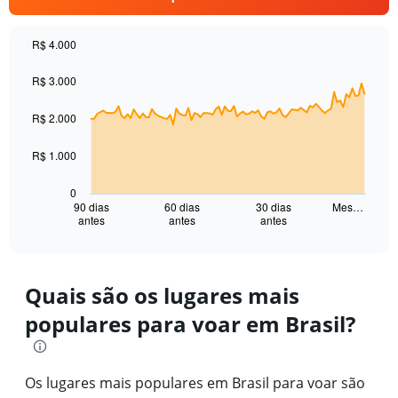
1
Y
axis
R$ 4.000
displaying
Chart
Chart
values.
graphic.
with
R$ 3.000
Range:
91
15
data
to
R$ 2.000
points.
25.
The
R$ 1.000
chart
has
0
1
90 dias
60 dias
30 dias
Mes…
antes
antes
antes
X
End
of
axis
interactive
displaying
chart
categories.
Range:
Quais são os lugares mais
91
populares para voar em Brasil?
categories.
The
chart
has
Os lugares mais populares em Brasil para voar são
1