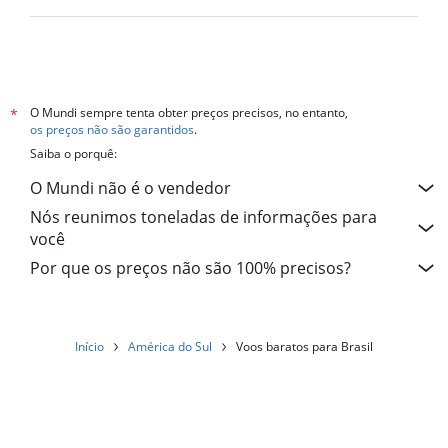
Voos para: Joinville
Voos para: Cascavel
Voos para: Marabá
Voos para: Rio Branco
O Mundi sempre tenta obter preços precisos, no entanto,
*
os preços não são garantidos
.
Voos para: Sinop
Saiba o porquê:
Voos para: Campina Grande
O Mundi não é o vendedor
Voos para: Montes Claros
Nós reunimos toneladas de informações para
Voos para: Imperatriz
você
Voos para: Fernando de Noronha
Por que os preços não são 100% precisos?
Voos para: Cruz
Voos para: Caxias do Sul
Voos para: Presidente Prudente
Início
América do Sul
Voos baratos para Brasil
Voos para: Passo Fundo
Voos para: Juiz de Fora
Voos para: Araçatuba
Voos para: Parauapebas