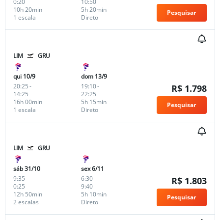
0:20
10:50
10h 20min
5h 20min
Pesquisar
1 escala
Direto
LIM
GRU
qui 10/9
dom 13/9
20:25
-
19:10
-
R$ 1.798
14:25
22:25
16h 00min
5h 15min
Pesquisar
1 escala
Direto
LIM
GRU
sáb 31/10
sex 6/11
9:35
-
6:30
-
R$ 1.803
0:25
9:40
12h 50min
5h 10min
Pesquisar
2 escalas
Direto