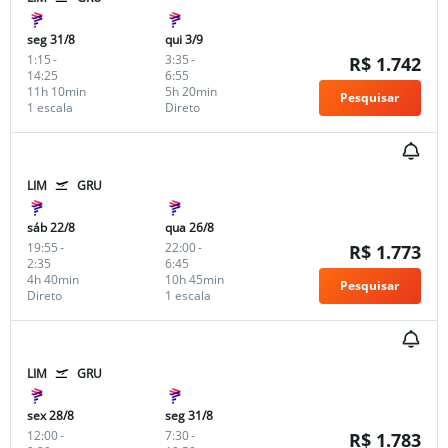
seg 31/8
qui 3/9
1:15
-
3:35
-
R$ 1.742
14:25
6:55
11h 10min
5h 20min
Pesquisar
1 escala
Direto
LIM
GRU
sáb 22/8
qua 26/8
19:55
-
22:00
-
R$ 1.773
2:35
6:45
4h 40min
10h 45min
Pesquisar
Direto
1 escala
LIM
GRU
sex 28/8
seg 31/8
12:00
-
7:30
-
R$ 1.783