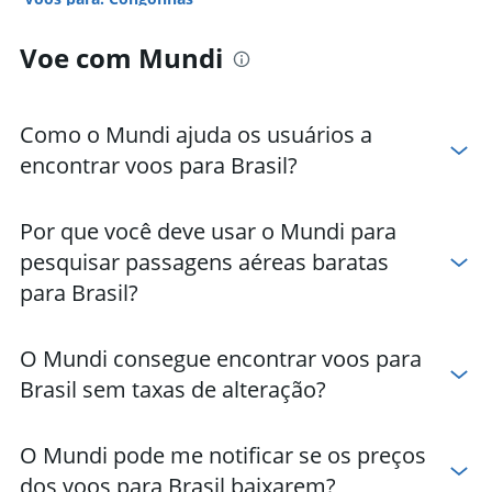
Voos para: Belém
Voe com Mundi
Voos para: Goiânia
Voos para: Natal
Voos para: Belo Horizonte
Como o Mundi ajuda os usuários a
Voos para: João Pessoa
encontrar voos para Brasil?
Voos para: Manaus
Voos para: Viracopos (Campinas)
Por que você deve usar o Mundi para
Voos para: Vitória
pesquisar passagens aéreas baratas
Voos para: Foz do Iguaçu
para Brasil?
Voos para: São Luís
Voos para: Navegantes
O Mundi consegue encontrar voos para
Voos para: Porto Seguro
Brasil sem taxas de alteração?
Voos para: Cuiabá
Voos para: Teresina
O Mundi pode me notificar se os preços
Voos para: Aracaju
dos voos para Brasil baixarem?
Voos para: Santos Dumont