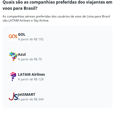
Quais são as companhias preferidas dos viajantes em
Range:
voos para Brasil?
7
categories.
As companhias aéreas preferidas dos usuários de voos de Lima para Brasil
The
são LATAM Airlines e Sky Airline.
chart
has
1
GOL
Y
A partir de R$ 192
axis
displaying
values.
Azul
Range:
A partir de R$ 70
0
to
15.
LATAM Airlines
A partir de R$ 128
JetSMART
A partir de R$ 344