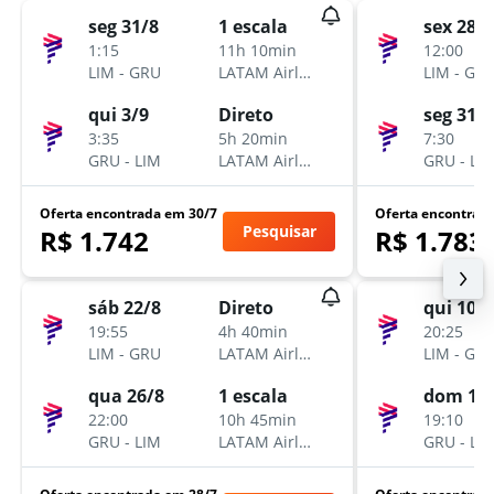
seg 31/8
1 escala
sex 28/8
1:15
11h 10min
12:00
LIM
-
GRU
LATAM Airlines
LIM
-
GR
qui 3/9
Direto
seg 31/8
3:35
5h 20min
7:30
GRU
-
LIM
LATAM Airlines
GRU
-
LI
Oferta encontrada em 30/7
Oferta encontrad
Pesquisar
R$ 1.742
R$ 1.783
sáb 22/8
Direto
qui 10/9
19:55
4h 40min
20:25
LIM
-
GRU
LATAM Airlines
LIM
-
GR
qua 26/8
1 escala
dom 13
22:00
10h 45min
19:10
GRU
-
LIM
LATAM Airlines
GRU
-
LI