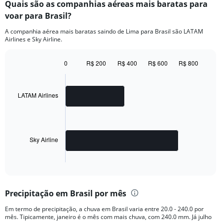
Quais são as companhias aéreas mais baratas para
voar para Brasil?
A companhia aérea mais baratas saindo de Lima para Brasil são LATAM
Airlines e Sky Airline.
0
R$ 200
R$ 400
R$ 600
R$ 800
Bar
Chart
graphic.
chart
with
2
LATAM Airlines
bars.
The
chart
has
Sky Airline
1
X
End
of
axis
interactive
displaying
chart
categories.
Precipitação em Brasil por mês
Range:
2
Em termo de precipitação, a chuva em Brasil varia entre 20.0 - 240.0 por
categories.
mês. Tipicamente, janeiro é o mês com mais chuva, com 240.0 mm. Já julho