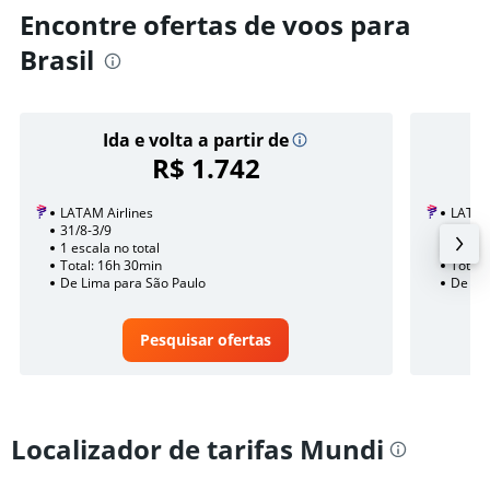
Encontre ofertas de voos para
Brasil
Ida e volta a partir de
R$ 1.742
LATAM Airlines
LATAM
31/8-3/9
11/11
1 escala no total
1 esca
Total: 16h 30min
Total:
De Lima para São Paulo
De Lim
Pesquisar ofertas
Localizador de tarifas Mundi