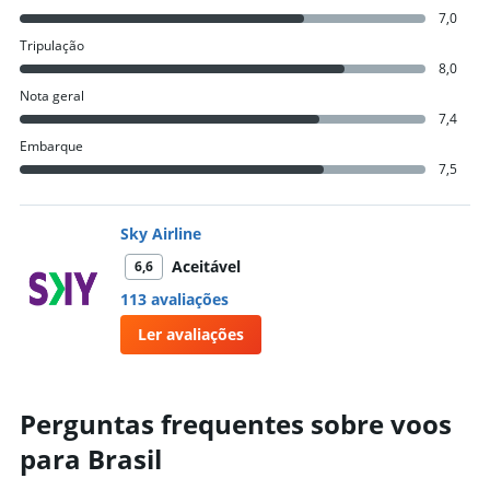
7,0
Tripulação
8,0
Nota geral
7,4
Embarque
7,5
Sky Airline
Aceitável
6,6
113 avaliações
Ler avaliações
Perguntas frequentes sobre voos
para Brasil