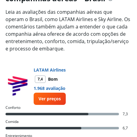
has
1
Leia as avaliações das companhias aéreas que
Y
operam o Brasil, como LATAM Airlines e Sky Airline. Os
axis
displaying
comentários também ajudam a entender o que cada
%
companhia aérea oferece de acordo com opções de
de
entretenimento, conforto, comida, tripulação/serviço
popularidade.
e processo de embarque.
Range:
0
to
20.
LATAM Airlines
Bom
7,4
1.968 avaliação
Ver preços
Conforto
7,3
Comida
6,7
Entretenimento