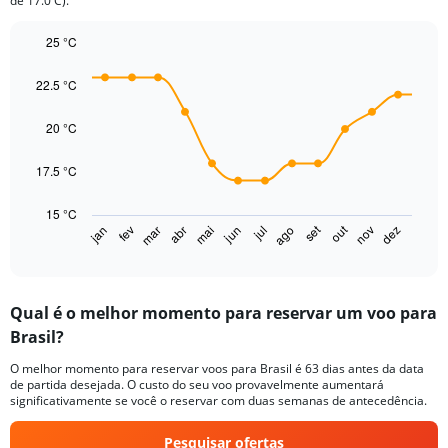
de 17.0 C).
1
Y
25 °C
axis
displaying
Line
Chart
graphic.
chart
values.
22.5 °C
with
Range:
14
0
data
20 °C
to
points.
300.
17.5 °C
The
chart
15 °C
has
out
set
fev
mai
ago
nov
jan
abr
jul
mar
jun
dez
1
End
of
X
interactive
axis
chart
displaying
Qual é o melhor momento para reservar um voo para
categories.
Range:
Brasil?
14
O melhor momento para reservar voos para Brasil é 63 dias antes da data
categories.
de partida desejada. O custo do seu voo provavelmente aumentará
The
significativamente se você o reservar com duas semanas de antecedência.
chart
has
Pesquisar ofertas