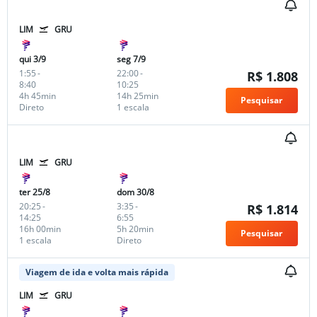
LIM
GRU
qui 3/9
seg 7/9
1:55
-
22:00
-
R$ 1.808
8:40
10:25
4h 45min
14h 25min
Pesquisar
Direto
1 escala
LIM
GRU
ter 25/8
dom 30/8
20:25
-
3:35
-
R$ 1.814
14:25
6:55
16h 00min
5h 20min
Pesquisar
1 escala
Direto
Viagem de ida e volta mais rápida
LIM
GRU