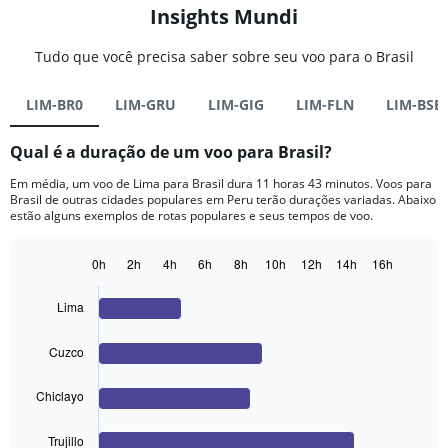
Insights Mundi
Tudo que você precisa saber sobre seu voo para o Brasil
LIM-BR0
LIM-GRU
LIM-GIG
LIM-FLN
LIM-BSB
Qual é a duração de um voo para Brasil?
Em média, um voo de Lima para Brasil dura 11 horas 43 minutos. Voos para
Brasil de outras cidades populares em Peru terão durações variadas. Abaixo
estão alguns exemplos de rotas populares e seus tempos de voo.
0h
2h
4h
6h
8h
10h
12h
14h
16h
Bar
Chart
graphic.
chart
Lima
with
4
bars.
Cuzco
The
Chiclayo
chart
has
1
Trujillo