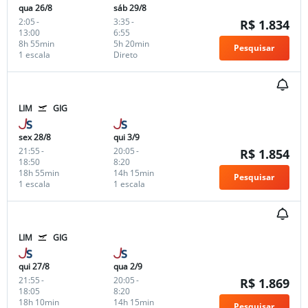
qua 26/8
sáb 29/8
2:05
-
3:35
-
R$ 1.834
13:00
6:55
8h 55min
5h 20min
Pesquisar
1 escala
Direto
LIM
GIG
sex 28/8
qui 3/9
21:55
-
20:05
-
R$ 1.854
18:50
8:20
18h 55min
14h 15min
Pesquisar
1 escala
1 escala
LIM
GIG
qui 27/8
qua 2/9
21:55
-
20:05
-
R$ 1.869
18:05
8:20
18h 10min
14h 15min
Pesquisar