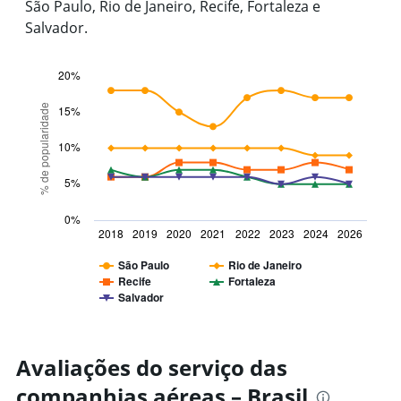
São Paulo, Rio de Janeiro, Recife, Fortaleza e
Y
axis
Salvador.
displaying
values.
20%
Range:
0
Line
Chart
graphic.
chart
% de popularidade
to
15%
with
4000.
5
10%
lines.
5%
The
chart
has
0%
2018
2019
2020
2021
2022
2023
2024
2026
1
X
São Paulo
Rio de Janeiro
axis
Recife
Fortaleza
displaying
Salvador
categories.
End
of
Range:
interactive
8
chart
categories.
Avaliações do serviço das
The
chart
companhias aéreas – Brasil