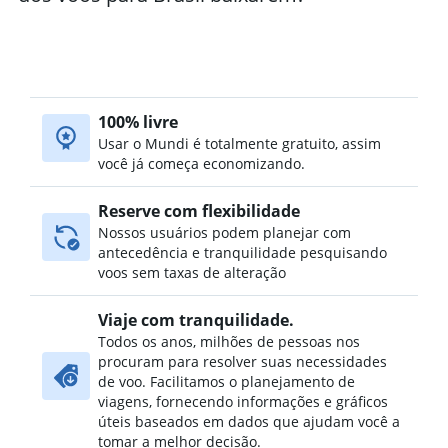
Voos para: Campo Grande
Voos para: Juazeiro do Norte
Voos para: Uberlândia
Voos para: Maringá
100% livre
Voos para: Ilhéus
Usar o Mundi é totalmente gratuito, assim
você já começa economizando.
Voos para: Boa Vista
Voos para: Porto Velho
Reserve com flexibilidade
Voos para: São José do Rio Preto
Nossos usuários podem planejar com
Voos para: Petrolina
antecedência e tranquilidade pesquisando
voos sem taxas de alteração
Voos para: Macapá
Voos para: Santarém
Viaje com tranquilidade.
Voos para: Palmas
Todos os anos, milhões de pessoas nos
procuram para resolver suas necessidades
Voos para: Ribeirão Preto
de voo. Facilitamos o planejamento de
Voos para: Londrina
viagens, fornecendo informações e gráficos
Voos para: Vitória da Conquista
úteis baseados em dados que ajudam você a
tomar a melhor decisão.
Voos para: Chapecó