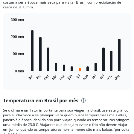
The
costuma ser a época mais seca para visitar Brasil, com precipitação de
chart
cerca de 20.0 mm.
has
1
300 mm
Y
Bar
Chart
axis
graphic.
chart
displaying
with
200 mm
12
values.
bars.
Range:
0
100 mm
The
to
chart
800.
has
0 mm
1
out
set
fev
mai
ago
nov
jan
abr
jul
mar
jun
dez
X
End
of
axis
interactive
displaying
chart
categories.
Temperatura em Brasil por mês
Range:
12
Se o clima é um fator importante para sua viagem a Brasil, use este gráfico
categories.
para ajudar você a se planejar. Para quem busca temperaturas mais altas,
The
janeiro é a época ideal do ano para viajar, quando as temperaturas atingem
chart
uma média de 23.0 C. Viajantes que desejam evitar o frio não devem viajar
em junho, quando as temperaturas normalmente são mais baixas (por volta
has