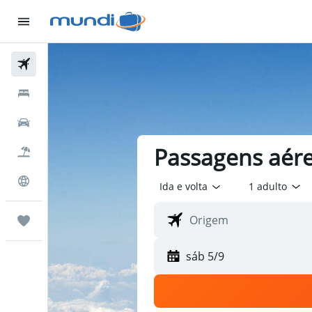
Passagens Aéreas
Hospedagens
Carros
Passagens aérea
Pacotes
Explore
Ida e volta
1 adulto
Trips
sáb 5/9