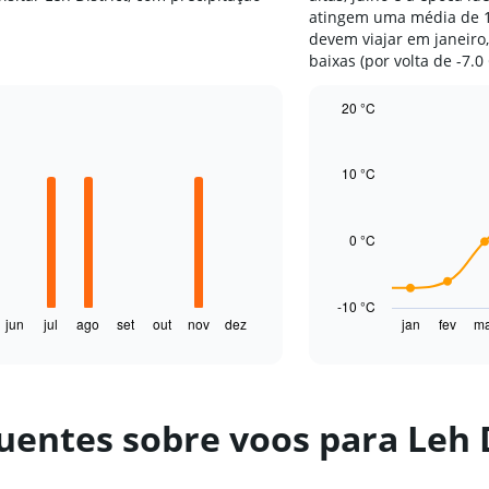
atingem uma média de 17
devem viajar em janeir
baixas (por volta de -7.0 
20 °C
Line
Chart
graphic.
chart
with
10 °C
14
data
points.
0 °C
The
chart
has
-10 °C
1
jun
jul
ago
set
out
nov
dez
jan
fev
ma
End
of
X
interactive
axis
chart
displaying
categories.
uentes sobre voos para Leh D
Range:
14
categories.