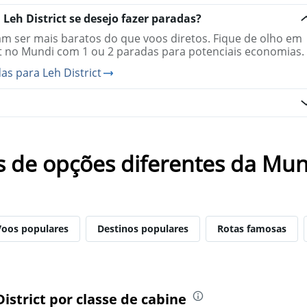
The
chart
Leh District se desejo fazer paradas?
has
 ser mais baratos do que voos diretos. Fique de olho em
1
ct no Mundi com 1 ou 2 paradas para potenciais economias.
Y
axis
s para Leh District
displaying
values.
Range:
-10
to
20.
s de opções diferentes da Mun
Voos populares
Destinos populares
Rotas famosas
istrict por classe de cabine