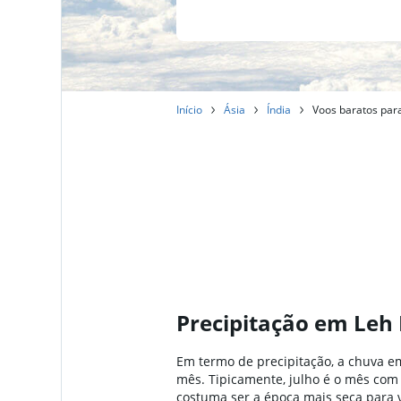
Início
Ásia
Índia
Voos baratos para 
Precipitação em Leh 
Em termo de precipitação, a chuva em 
mês. Tipicamente, julho é o mês com 
costuma ser a época mais seca para vi