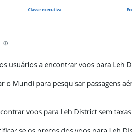
Classe executiva
Ec
i
 usuários a encontrar voos para Leh Dis
ar o Mundi para pesquisar passagens aér
ntrar voos para Leh District sem taxas 
icar se os preços dos voos para Leh Dis