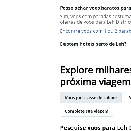
chart
has
Posso achar voos baratos para 
1
Sim, voos com paradas costumam
Y
ofertas de voos para Leh Distri
axis
displaying
Encontre voos com 1 ou 2 parada
values.
Range:
Existem hotéis perto de Leh?
0
to
15.
Explore milhare
próxima viagem
Voos por classe de cabine
Complete sua viagem
Pesquise voos para Leh D