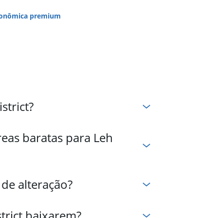
onômica premium
trict?
eas baratas para Leh
de alteração?
trict baixarem?