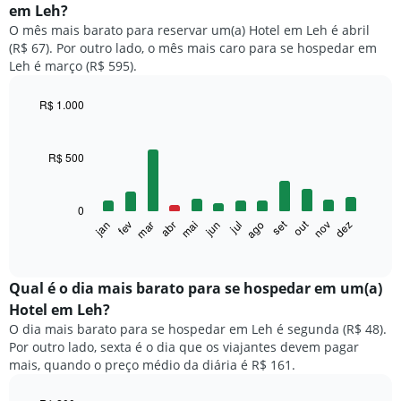
em Leh?
O mês mais barato para reservar um(a) Hotel em Leh é abril
(R$ 67). Por outro lado, o mês mais caro para se hospedar em
Leh é março (R$ 595).
R$ 1.000
Bar
Chart
graphic.
chart
with
R$ 500
12
bars.
0
O
set
out
fev
mai
ago
nov
mar
jun
dez
jan
abr
jul
gráfico
End
of
a
interactive
seguir
chart
exibe
Qual é o dia mais barato para se hospedar em um(a)
o
Hotel em Leh?
preço
O dia mais barato para se hospedar em Leh é segunda (R$ 48).
médio
Por outro lado, sexta é o dia que os viajantes devem pagar
de
mais, quando o preço médio da diária é R$ 161.
um
quarto