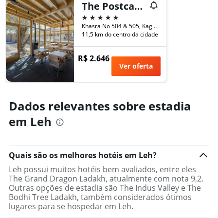
um
The Postcard in The Himalayan Willows, Stok, Leh
quarto
5 estrelas
Khasra No 504 & 505, Kagaolthang, Stok, Leh, Índia
11,5 km do centro da cidade
R$ 2.646
Ver oferta
Dados relevantes sobre estadia
em Leh
Quais são os melhores hotéis em Leh?
Leh possui muitos hotéis bem avaliados, entre eles
The Grand Dragon Ladakh, atualmente com nota 9,2.
Outras opções de estadia são The Indus Valley e The
Bodhi Tree Ladakh, também considerados ótimos
lugares para se hospedar em Leh.