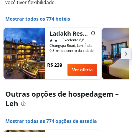
você tiver flexibilidade.
preço
tem
médio
1
de
eixo
Mostrar todos os 774 hotéis
um
X
quarto
exibindo
neste
o
Ladakh Residency
fim
número
2 estrelas
Excelente 8,6
de
de
Changspa Road, Leh, Índia
semana
dias
0,8 km do centro da cidade
encontrado
antes
nos
da
últimos
R$ 239
estadia
3
Ver oferta
O
dias
gráfico
tem
1
Outras opções de hospedagem –
eixo
Y
Leh
exibindo
o
preço
Mostrar todas as 774 opções de estadia
médio
de