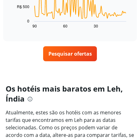
pela
de
classificação
R$ 500
O
um
por
gráfico
quarto
estrelas
a
para
0
O
seguir
hoje
90
60
30
End
gráfico
of
exibe
encontrado
interactive
tem
como
nos
chart
1
o
últimos
eixo
preço
3
X
Pesquisar ofertas
de
dias
exibindo
um
categorias
quarto
de
varia
hotéis
de
por
acordo
Os hotéis mais baratos em Leh,
estrelas.
com
O
Índia
a
gráfico
aproximação
tem
da
Atualmente, estes são os hotéis com as menores
1
data
eixo
tarifas que encontramos em Leh para as datas
de
Y
estadia
selecionadas. Como os preços podem variar de
exibindo
O
acordo com a data, altere-as para comparar tarifas, se
o
gráfico