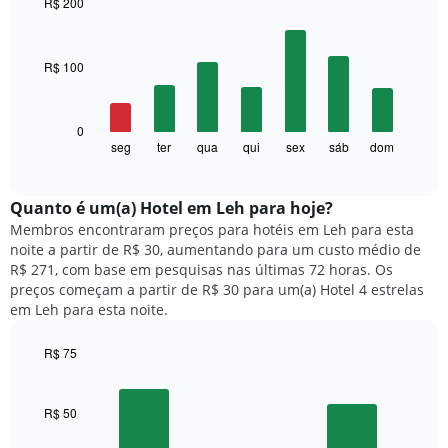
a
R$ 200
cada
Bar
Chart
mês
graphic.
chart
with
O
R$ 100
7
gráfico
bars.
tem
1
O
0
eixo
gráfico
seg
ter
qua
qui
sex
sáb
dom
End
X
of
a
exibindo
interactive
seguir
chart
meses.
exibe
Quanto ​é um(a) Hotel em Leh para hoje?
O
o
gráfico
Membros encontraram preços para hotéis em Leh para esta
preço
tem
noite a partir de R$ 30, aumentando para um custo médio de
médio
1
R$ 271, com base em pesquisas nas últimas 72 horas. Os
de
eixo
preços começam a partir de R$ 30 para um(a) Hotel 4 estrelas
um
Y
em Leh para esta noite.
quarto
exibindo
para
o
R$ 75
cada
preço
dia
Bar
Chart
médio
graphic.
chart
da
de
with
semana
R$ 50
um
3
O
quarto
bars.