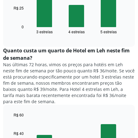
gráfico
tem
R$ 25
O
1
gráfico
eixo
a
X
seguir
0
exibindo
3 estrelas
4 estrelas
5 estrelas
exibe
End
dias
of
o
interactive
da
preço
chart
semana.
médio
Quanto custa um quarto de Hotel em Leh neste fim
O
de
de semana?
gráfico
um
Nas últimas 72 horas, vimos os preços para hotéis em Leh
tem
quarto
1
neste fim de semana por tão pouco quanto R$ 36/noite. Se você
para
eixo
está procurando especificamente por um hotel 3 estrelas neste
hoje
Y
fim de semana, nossos membros encontraram preços tão
e
exibindo
baixos quanto R$ 39/noite. Para Hotel 4 estrelas em Leh, a
encontrado
o
tarifa mais barata recentemente encontrada foi R$ 36/noite
nos
preço
para este fim de semana.
últimos
médio
3
de
dias,
R$ 60
um
agrupado
Bar
Chart
quarto
pela
graphic.
chart
with
classificação
R$ 40
3
por