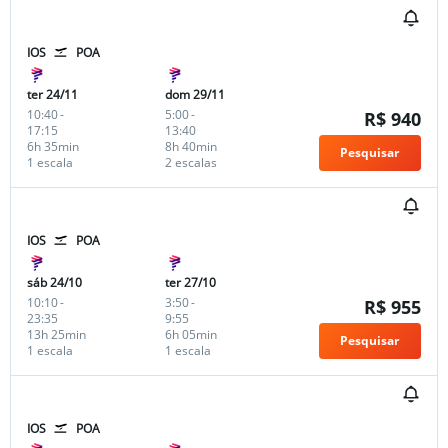
IOS
POA
ter 24/11
dom 29/11
10:40
-
5:00
-
R$ 940
17:15
13:40
6h 35min
8h 40min
Pesquisar
1 escala
2 escalas
IOS
POA
sáb 24/10
ter 27/10
10:10
-
3:50
-
R$ 955
23:35
9:55
13h 25min
6h 05min
Pesquisar
1 escala
1 escala
IOS
POA