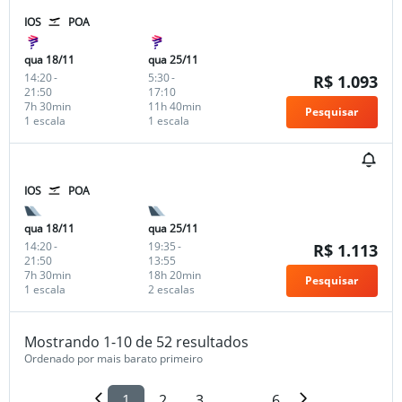
IOS
POA
qua 18/11
qua 25/11
14:20
-
5:30
-
R$ 1.093
21:50
17:10
7h 30min
11h 40min
Pesquisar
1 escala
1 escala
IOS
POA
qua 18/11
qua 25/11
14:20
-
19:35
-
R$ 1.113
21:50
13:55
7h 30min
18h 20min
Pesquisar
1 escala
2 escalas
Mostrando 1-10 de 52 resultados
Ordenado por mais barato primeiro
1
2
3
...
6