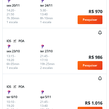
sex 20/11
ter 24/11
14:20
-
5:30
-
R$ 970
21:50
13:40
7h 30min
8h 10min
Pesquisar
1 escala
1 escala
IOS
POA
sex 23/10
ter 27/10
13:15
-
21:45
-
R$ 986
19:20
17:10
6h 05min
19h 25min
Pesquisar
1 escala
2 escalas
IOS
POA
ter 6/10
qui 5/11
10:10
-
21:45
-
R$ 1.016
19:20
13:40