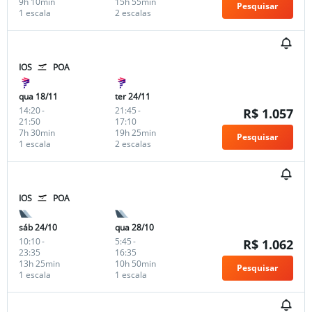
9h 10min
15h 55min
Pesquisar
1 escala
2 escalas
IOS
POA
qua 18/11
ter 24/11
14:20
-
21:45
-
R$ 1.057
21:50
17:10
7h 30min
19h 25min
Pesquisar
1 escala
2 escalas
IOS
POA
sáb 24/10
qua 28/10
10:10
-
5:45
-
R$ 1.062
23:35
16:35
13h 25min
10h 50min
Pesquisar
1 escala
1 escala