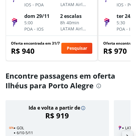
-
-
LATAM Airlines
IOS
POA
IOS
POA
dom 29/11
ter 24/1
2 escalas
5:00
5:30
8h 40min
-
-
LATAM Airlines
POA
IOS
POA
IOS
Oferta encontrada em 31/7
Oferta encontrad
Pesquisar
R$ 940
R$ 970
Encontre passagens em oferta
Ilhéus para Porto Alegre
Ida e volta a partir de
R$ 919
GOL
LATAM
6/10-5/11
31/10