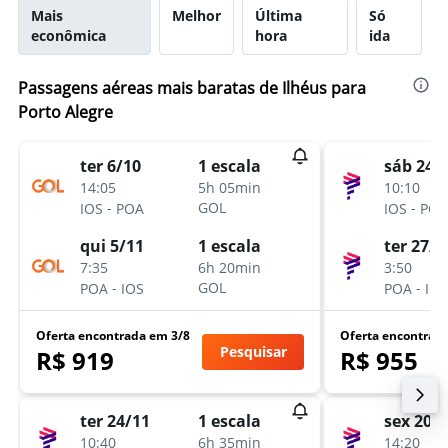
Mais
Melhor
Última
Só
econômica
hora
ida
Passagens aéreas mais baratas de Ilhéus para
Porto Alegre
ter 6/10
sáb 24/
1 escala
14:05
10:10
5h 05min
-
-
GOL
IOS
POA
IOS
POA
qui 5/11
ter 27/1
1 escala
7:35
3:50
6h 20min
-
-
GOL
POA
IOS
POA
IOS
Oferta encontrada em 3/8
Oferta encontrad
Pesquisar
R$ 919
R$ 955
ter 24/11
sex 20/
1 escala
10:40
14:20
6h 35min