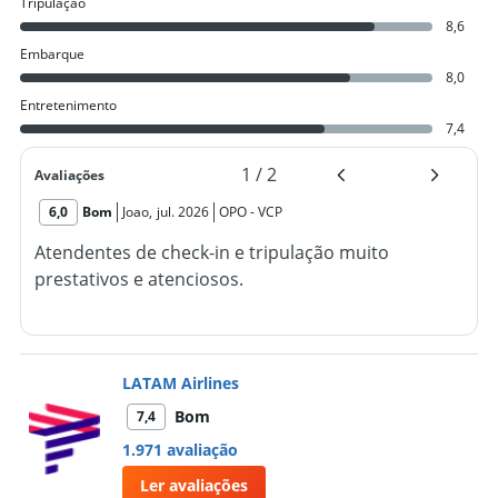
Tripulação
8,6
Embarque
8,0
Entretenimento
7,4
1
/
2
Avaliações
6,0
Bom
Joao
,
jul. 2026
OPO
-
VCP
Atendentes de check-in e tripulação muito
prestativos e atenciosos.
LATAM Airlines
Bom
7,4
1.971 avaliação
Ler avaliações