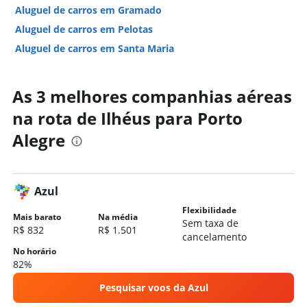
Aluguel de carros em Gramado
Aluguel de carros em Pelotas
Aluguel de carros em Santa Maria
Aluguel de carros em Canoas
Aluguel de carros em São Leopoldo
As 3 melhores companhias aéreas
Aluguel de carros em Gravataí
na rota de Ilhéus para Porto
Hotéis em Porto Alegre
Alegre
Hotéis em Gramado
Hotéis em Torres
Hotéis em Caxias do Sul
Azul
Hotéis em Canela
Flexibilidade
Mais barato
Na média
Hotéis em Bento Gonçalves
Sem taxa de
R$ 832
R$ 1.501
cancelamento
Hotéis em Passo Fundo
No horário
Hotéis em Tramandaí
82%
Hotéis em Nova Petrópolis
Pesquisar voos da Azul
Hotéis em Gravataí