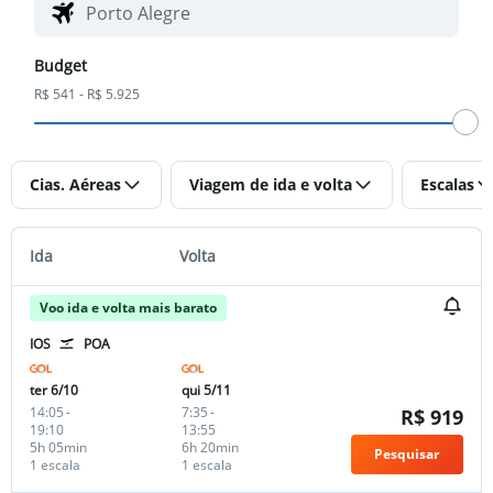
Budget
R$ 541 - R$ 5.925
Cias. Aéreas
Viagem de ida e volta
Escalas
Ida
Volta
Voo ida e volta mais barato
IOS
POA
ter 6/10
qui 5/11
14:05
-
7:35
-
R$ 919
19:10
13:55
5h 05min
6h 20min
Pesquisar
1 escala
1 escala