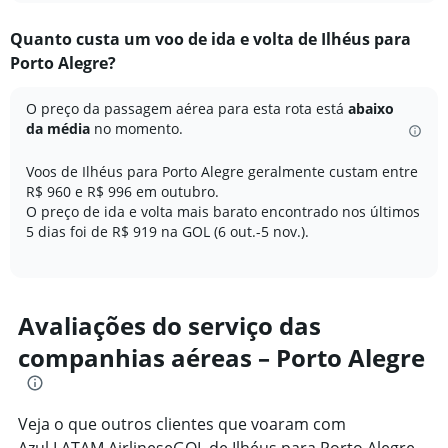
displaying
chart
categories.
Quanto custa um voo de ida e volta de Ilhéus para
Range:
Porto Alegre?
12
categories.
The
O preço da passagem aérea para esta rota está
abaixo
chart
da média
no momento.
has
1
Voos de Ilhéus para Porto Alegre geralmente custam entre
Y
R$ 960 e R$ 996 em outubro.
axis
O preço de ida e volta mais barato encontrado nos últimos
displaying
5 dias foi de R$ 919 na GOL (6 out.-5 nov.).
values.
Range:
0
to
4000.
Avaliações do serviço das
companhias aéreas – Porto Alegre
Veja o que outros clientes que voaram com
Azul,LATAM AirlineseGOL de Ilhéus para Porto Alegre