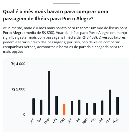
Qual é o mês mais barato para comprar uma
passagem de Ilhéus para Porto Alegre?
Atualmente, maio é o mês mais barato para reservar um voo de Ilhéus para
Porto Alegre (média de R$ 858). Voar de Ilhéus para Porto Alegre em março
significa gastar mais com passagens (média de R$ 3.458). Diversos fatores
podem alterar o preço das passagens, por isso, não deixe de comparar
companhias aéreas, aeroportos e horários de partida e chegada para ter
mais opções.
R$ 4.000
Bar
Chart
graphic.
chart
with
12
bars.
R$ 2.000
The
chart
has
0
1
out
set
fev
mai
ago
nov
jan
abr
jul
mar
jun
dez
X
End
of
axis
interactive