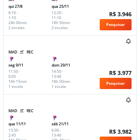
qui 27/8
qua 25/11
6:10
-
12:20
-
R$ 3.946
1:10
11:10
24h 00min
18h 50min
Pesquisar
2 escalas
2 escalas
MAD
REC
seg 9/11
dom 29/11
11:50
-
14:50
-
R$ 3.977
0:05
13:40
16h 15min
18h 50min
Pesquisar
1 escala
1 escala
MAD
REC
qua 11/11
sáb 21/11
13:50
-
6:00
-
R$ 3.982
2:45
13:40