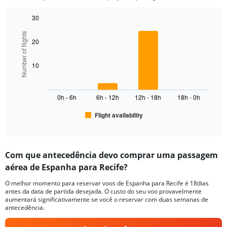
chart
has
30
1
Bar
Y
Chart
Number of flights
graphic.
chart
axis
20
with
displaying
6
values.
bars.
10
Range:
0
The
to
chart
7500.
0h - 6h
6h - 12h
12h - 18h
18h - 0h
has
1
Flight availability
X
End
of
axis
interactive
displaying
chart
categories.
Com que antecedência devo comprar uma passagem
Range:
aérea de Espanha para Recife?
6
categories.
O melhor momento para reservar voos de Espanha para Recife é 18dias
The
antes da data de partida desejada. O custo do seu voo provavelmente
chart
aumentará significativamente se você o reservar com duas semanas de
has
antecedência.
1
Y