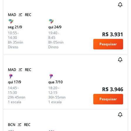
MAD
REC
seg 21/9
qui 24/9
10:55
-
19:40
-
R$ 3.931
14:30
8:45
8h 35min
8h 05min
Pesquisar
Direto
Direto
MAD
REC
qui 17/9
qua 7/10
14:45
-
18:20
-
R$ 3.946
15:30
12:15
29h 45min
36h 55min
Pesquisar
1 escala
1 escala
BCN
REC