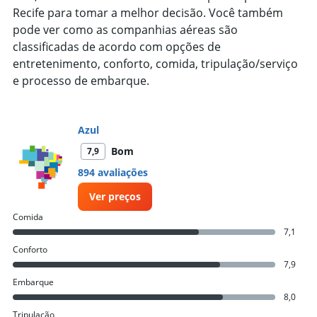
1
Recife para tomar a melhor decisão. Você também
Y
axis
pode ver como as companhias aéreas são
displaying
classificadas de acordo com opções de
values.
entretenimento, conforto, comida, tripulação/serviço
Range:
e processo de embarque.
0
to
15000.
Azul
Bom
7,9
894 avaliações
Ver preços
Comida
7,1
Conforto
7,9
Embarque
8,0
Tripulação