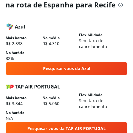
na rota de Espanha para Recife
Hotéis em Recife
Hotéis em Porto de Galinhas
Hotéis em Fernando de Noronha
Azul
Hotéis em Ipojuca
Flexibilidade
Mais barato
Na média
Sem taxa de
Hotéis em Tamandaré
R$ 2.338
R$ 4.310
cancelamento
Hotéis em Cabo De Santo Agostinho
No horário
Hotéis em Caruaru
82%
Hotéis em Gravatá
Pesquisar voos da Azul
Hotéis em Petrolina
Hotéis em Olinda
TAP AIR PORTUGAL
Flexibilidade
Mais barato
Na média
Sem taxa de
R$ 3.344
R$ 5.060
cancelamento
No horário
N/A
Pesquisar voos da TAP AIR PORTUGAL