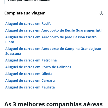
Complete sua viagem
Aluguel de carros em Recife
Aluguel de carros em Aeroporto de Recife Guararapes Intl
Aluguel de carros em Aeroporto de João Pessoa Castro
Pinto
Aluguel de carros em Aeroporto de Campina Grande Joao
Suassuna
Aluguel de carros em Petrolina
Aluguel de carros em Porto de Galinhas
Aluguel de carros em Olinda
Aluguel de carros em Caruaru
Aluguel de carros em Paulista
Aluguel de carros em Jaboatão dos Guararapes
Aluguel de carros em Cabo De Santo Agostinho
As 3 melhores companhias aéreas
Aluguel de carros em Ipojuca