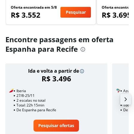
Oferta encontrada em 5/8
Oferta encontrad
Pesquisar
R$ 3.552
R$ 3.695
Encontre passagens em oferta
Espanha para Recife
Ida e volta a partir de
R$ 3.496
Iberia
Azul
27/8-25/11
26/8
2 escalas no total
Sem e
Total: 22h 15min
Total:
De Espanha para Recife
De Esp
Pesquisar ofertas