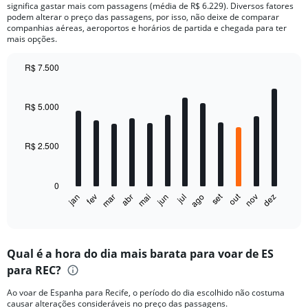
significa gastar mais com passagens (média de R$ 6.229). Diversos fatores
podem alterar o preço das passagens, por isso, não deixe de comparar
companhias aéreas, aeroportos e horários de partida e chegada para ter
mais opções.
R$ 7.500
Bar
Chart
graphic.
chart
with
R$ 5.000
12
bars.
R$ 2.500
The
chart
has
0
1
out
set
fev
mai
ago
nov
jan
abr
jul
mar
jun
dez
X
End
of
axis
interactive
displaying
chart
categories.
Qual é a hora do dia mais barata para voar de ES
Range:
para REC?
12
categories.
Ao voar de Espanha para Recife, o período do dia escolhido não costuma
The
causar alterações consideráveis no preço das passagens.