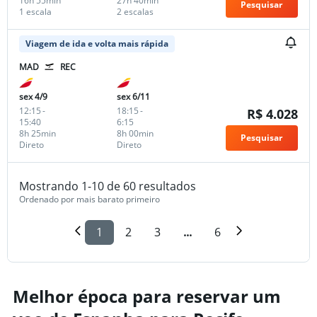
16h 55min
27h 40min
Pesquisar
1 escala
2 escalas
Viagem de ida e volta mais rápida
MAD
REC
sex 4/9
sex 6/11
12:15
-
18:15
-
R$ 4.028
15:40
6:15
8h 25min
8h 00min
Pesquisar
Direto
Direto
Mostrando 1-10 de 60 resultados
Ordenado por mais barato primeiro
1
2
3
...
6
Melhor época para reservar um