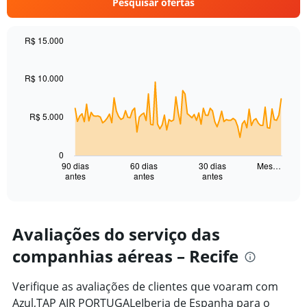
Pesquisar ofertas
axis
displaying
Number
R$ 15.000
of
Chart
Chart
flights.
graphic.
with
Range:
91
R$ 10.000
0
data
points.
to
30.
R$ 5.000
The
chart
has
0
1
90 dias
60 dias
30 dias
Mes…
antes
antes
antes
X
End
of
axis
interactive
displaying
chart
categories.
Range:
Avaliações do serviço das
91
companhias aéreas – Recife
categories.
The
chart
Verifique as avaliações de clientes que voaram com
has
Azul,TAP AIR PORTUGALeIberia de Espanha para o