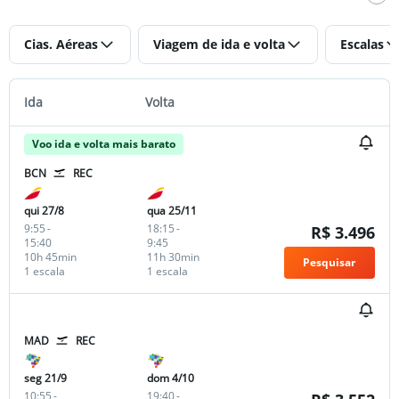
Cias. Aéreas
Viagem de ida e volta
Escalas
Ida
Volta
Voo ida e volta mais barato
BCN
REC
qui 27/8
qua 25/11
9:55
-
18:15
-
R$ 3.496
15:40
9:45
10h 45min
11h 30min
Pesquisar
1 escala
1 escala
MAD
REC
seg 21/9
dom 4/10
10:55
-
19:40
-