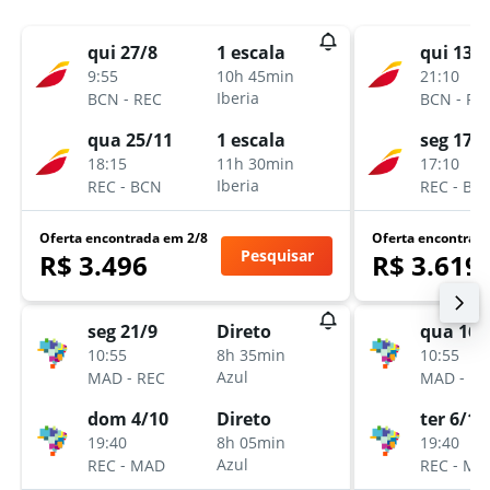
qui 27/8
qui 13/8
1 escala
9:55
21:10
10h 45min
-
-
Iberia
BCN
REC
BCN
RE
qua 25/11
seg 17/8
1 escala
18:15
17:10
11h 30min
-
-
Iberia
REC
BCN
REC
BC
Oferta encontrada em 2/8
Oferta encontrad
Pesquisar
R$ 3.496
R$ 3.619
seg 21/9
qua 16/
Direto
10:55
10:55
8h 35min
-
-
Azul
MAD
REC
MAD
RE
dom 4/10
ter 6/10
Direto
19:40
19:40
8h 05min
-
-
Azul
REC
MAD
REC
MA