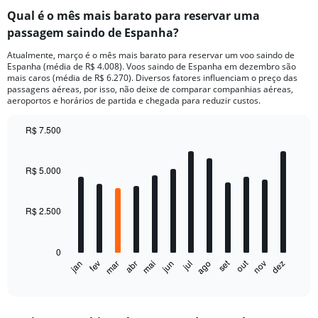
Qual é o mês mais barato para reservar uma
passagem saindo de Espanha?
Atualmente, março é o mês mais barato para reservar um voo saindo de
Espanha (média de R$ 4.008). Voos saindo de Espanha em dezembro são
mais caros (média de R$ 6.270). Diversos fatores influenciam o preço das
passagens aéreas, por isso, não deixe de comparar companhias aéreas,
aeroportos e horários de partida e chegada para reduzir custos.
R$ 7.500
Bar
Chart
graphic.
chart
with
R$ 5.000
12
bars.
R$ 2.500
The
chart
has
0
1
out
set
fev
mai
ago
nov
jan
abr
jul
mar
jun
dez
X
End
of
axis
interactive
displaying
chart
categories.