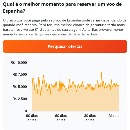
Qual é o melhor momento para reservar um voo de
Espanha?
O preço que você paga pelo seu voo de Espanha pode variar dependendo de
quando você reserva. Para ter uma melhor chance de garantir a tarifa mais
barata, reserve até 81 dias antes de sua viagem. As tarifas provavelmente
aumentarão cerca de quinze dias antes da data de partida.
Pesquisar ofertas
R$ 10.000
Chart
Chart
graphic.
with
R$ 7.500
91
data
R$ 5.000
points.
The
R$ 2.500
chart
has
0
1
90 dias
60 dias
30 dias
Mes…
antes
antes
antes
X
End
of
axis
interactive