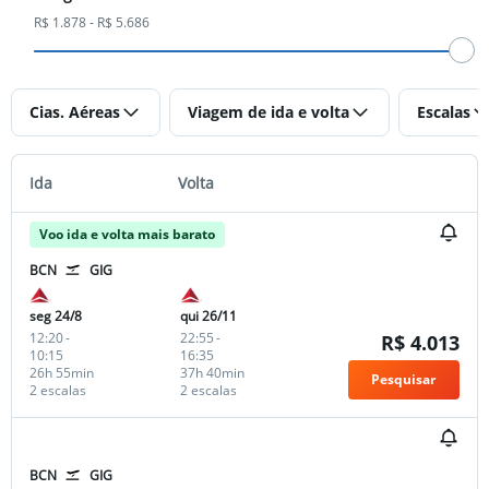
R$ 1.878 - R$ 5.686
Cias. Aéreas
Viagem de ida e volta
Escalas
Ida
Volta
Voo ida e volta mais barato
BCN
GIG
seg 24/8
qui 26/11
12:20
-
22:55
-
R$ 4.013
10:15
16:35
26h 55min
37h 40min
Pesquisar
2 escalas
2 escalas
BCN
GIG