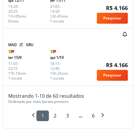
qui 12/11
ter 17/11
13:20
-
21:05
-
R$ 4.166
20:25
13:50
11h 05min
12h 45min
Pesquisar
Direto
1 escala
MAD
GRU
ter 15/9
qui 1/10
11:05
-
16:15
-
R$ 4.166
23:15
12:40
17h 10min
15h 25min
Pesquisar
1 escala
1 escala
Mostrando 1-10 de 60 resultados
Ordenado por mais barato primeiro
1
2
3
...
6