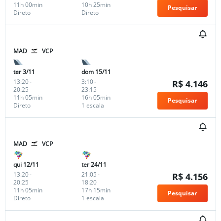
11h 00min
10h 25min
Pesquisar
Direto
Direto
MAD
VCP
ter 3/11
dom 15/11
13:20
-
3:10
-
R$ 4.146
20:25
23:15
11h 05min
16h 05min
Pesquisar
Direto
1 escala
MAD
VCP
qui 12/11
ter 24/11
13:20
-
21:05
-
R$ 4.156
20:25
18:20
11h 05min
17h 15min
Pesquisar
Direto
1 escala