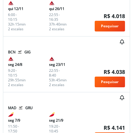
qui 12/11
qui 26/11
6:00
-
22:55
-
R$ 4.018
10:15
16:35
32h 15min
37h 40min
Pesquisar
2 escalas
2 escalas
BCN
GIG
seg 24/8
seg 23/11
9:20
-
22:55
-
R$ 4.038
10:15
8:40
29h 55min
53h 45min
Pesquisar
2 escalas
2 escalas
MAD
GRU
seg 7/9
seg 21/9
11:50
-
19:20
-
R$ 4.141
17:50
10:45