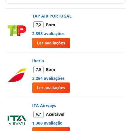
e na ida deu um pequeno probleminha no check in
do outro passageiro. Tirando isso gostei do
TAP AIR PORTUGAL
atendimento.
Bom
7,2
2.358 avaliações
Ler avaliações
Iberia
Bom
7,0
3.264 avaliações
Ler avaliações
ITA Airways
Aceitável
6,7
1.308 avaliação