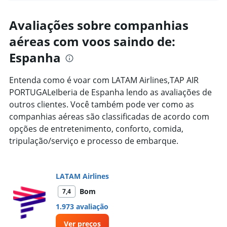
displaying
chart
categories.
Range:
Avaliações sobre companhias
91
aéreas com voos saindo de:
categories.
The
Espanha
chart
has
1
Entenda como é voar com LATAM Airlines,TAP AIR
Y
PORTUGALeIberia de Espanha lendo as avaliações de
axis
outros clientes. Você também pode ver como as
displaying
companhias aéreas são classificadas de acordo com
values.
Range:
opções de entretenimento, conforto, comida,
0
tripulação/serviço e processo de embarque.
to
10000.
LATAM Airlines
Bom
7,4
1.973 avaliação
Ver preços