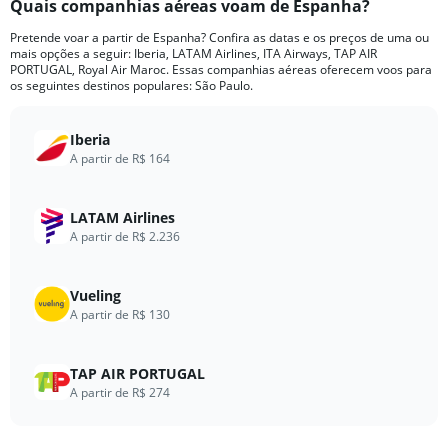
Quais companhias aéreas voam de Espanha?
Range:
12
Pretende voar a partir de Espanha? Confira as datas e os preços de uma ou
categories.
mais opções a seguir: Iberia, LATAM Airlines, ITA Airways, TAP AIR
The
PORTUGAL, Royal Air Maroc. Essas companhias aéreas oferecem voos para
chart
os seguintes destinos populares: São Paulo.
has
1
Iberia
Y
A partir de R$ 164
axis
displaying
values.
LATAM Airlines
Range:
A partir de R$ 2.236
0
to
7500.
Vueling
A partir de R$ 130
TAP AIR PORTUGAL
A partir de R$ 274