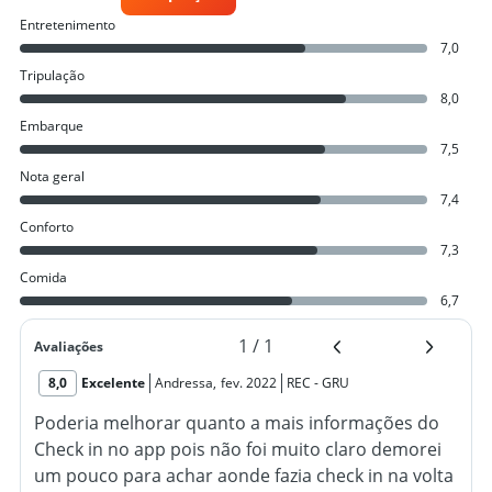
Entretenimento
7,0
Tripulação
8,0
Embarque
7,5
Nota geral
7,4
Conforto
7,3
Comida
6,7
1
/
1
Avaliações
8,0
Excelente
Andressa
,
fev. 2022
REC
-
GRU
Poderia melhorar quanto a mais informações do
Check in no app pois não foi muito claro demorei
um pouco para achar aonde fazia check in na volta