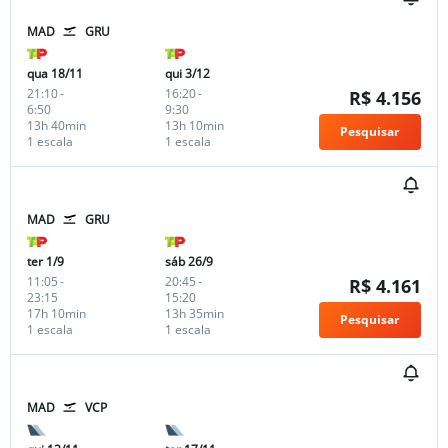
MAD
GRU
qua 18/11
qui 3/12
21:10
-
16:20
-
R$ 4.156
6:50
9:30
13h 40min
13h 10min
Pesquisar
1 escala
1 escala
MAD
GRU
ter 1/9
sáb 26/9
11:05
-
20:45
-
R$ 4.161
23:15
15:20
17h 10min
13h 35min
Pesquisar
1 escala
1 escala
MAD
VCP