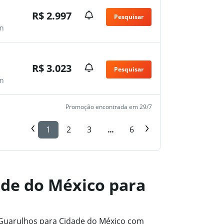
R$ 2.997
Pesquisar
n
R$ 3.023
Pesquisar
n
Promoção encontrada em 29/7
1
2
3
...
6
ade do México para
-Guarulhos para Cidade do México com