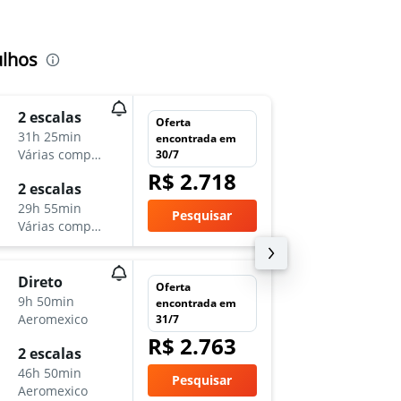
ulhos
2 escalas
ter 20/
Oferta
31h 25min
21:05
encontrada em
Várias companhias aéreas
MEX
-
G
30/7
R$ 2.718
2 escalas
qua 28
29h 55min
4:05
Pesquisar
Várias companhias aéreas
GRU
-
M
Direto
dom 23
Oferta
9h 50min
19:10
encontrada em
Aeromexico
MEX
-
G
31/7
R$ 2.763
2 escalas
dom 13
46h 50min
4:55
Pesquisar
Aeromexico
GRU
-
M