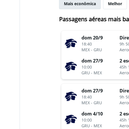
Mais econômica
Melhor
Passagens aéreas mais ba
dom 20/9
Dire
18:40
9h 5
MEX
-
GRU
Aero
dom 27/9
2 es
10:00
45h 
GRU
-
MEX
Aero
dom 27/9
Dire
18:40
9h 5
MEX
-
GRU
Aero
dom 4/10
2 es
10:00
45h 
GRU
-
MEX
Aero