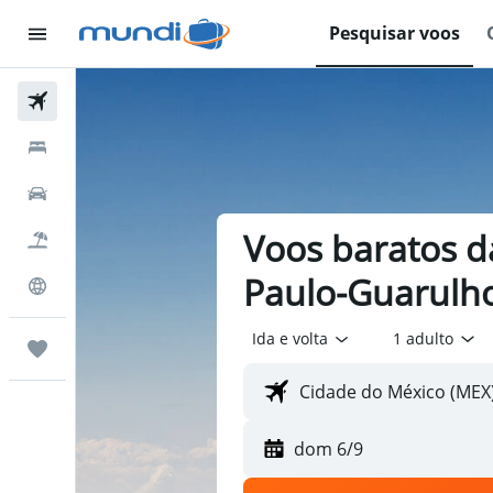
Pesquisar voos
Passagens Aéreas
Hospedagens
Carros
Voos baratos d
Pacotes
Paulo-Guarulhos
Explore
Ida e volta
1 adulto
Trips
dom 6/9