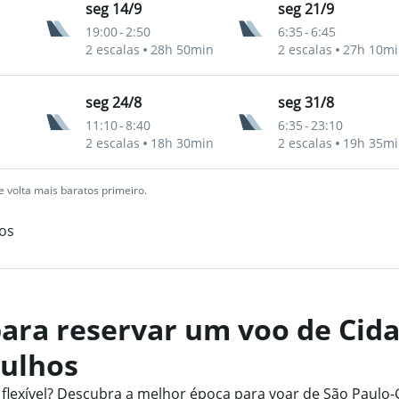
seg 14/9
seg 21/9
19:00
-
2:50
6:35
-
6:45
2 escalas
28h 50min
2 escalas
27h 10mi
seg 24/8
seg 31/8
11:10
-
8:40
6:35
-
23:10
2 escalas
18h 30min
2 escalas
19h 35mi
 volta mais baratos primeiro.
os
ara reservar um voo de Cid
rulhos
lexível? Descubra a melhor época para voar de São Paulo