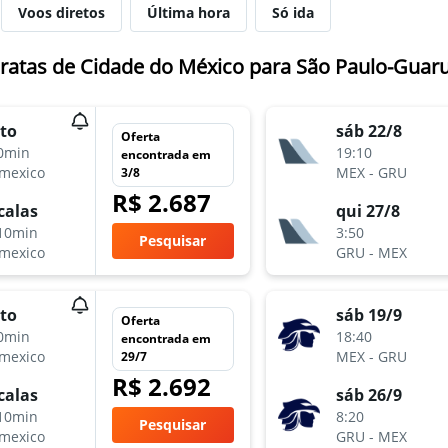
Voos diretos
Última hora
Só ida
ratas de Cidade do México para São Paulo-Guar
to
sáb 22/8
Oferta
0min
19:10
encontrada em
mexico
MEX
-
GRU
3/8
R$ 2.687
calas
qui 27/8
10min
3:50
Pesquisar
mexico
GRU
-
MEX
to
sáb 19/9
Oferta
0min
18:40
encontrada em
mexico
MEX
-
GRU
29/7
R$ 2.692
calas
sáb 26/9
10min
8:20
Pesquisar
mexico
GRU
-
MEX