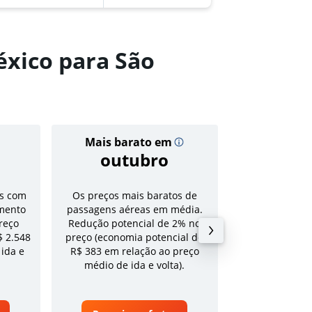
éxico para São
Mais barato em
Preço
outubro
R$ 3
s com
Os preços mais baratos de
Tarifa média pa
mento
passagens aéreas em média.
volta em a
reço
Redução potencial de 2% no
$ 2.548
preço (economia potencial de
 ida e
R$ 383 em relação ao preço
médio de ida e volta).