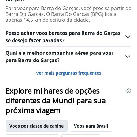
axis
Para voar para Barra do Garças, você precisa partir do
displaying
Barra Do Garcas. O Barra Do Garcas (BPG) fica a
values.
apenas 14,5 km do centro da cidade.
Range:
0
Posso achar voos baratos para Barra do Garças
to
se desejo fazer paradas?
2000.
Qual é a melhor companhia aérea para voar
para Barra do Garças?
Ver mais perguntas frequentes
Explore milhares de opções
diferentes da Mundi para sua
próxima viagem
Voos por classe de cabine
Voos para Brasil