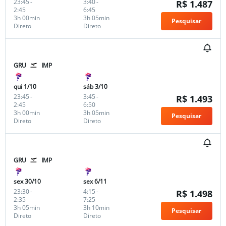
23:45
-
3:40
-
R$ 1.487
2:45
6:45
3h 00min
3h 05min
Pesquisar
Direto
Direto
GRU
IMP
qui 1/10
sáb 3/10
23:45
-
3:45
-
R$ 1.493
2:45
6:50
3h 00min
3h 05min
Pesquisar
Direto
Direto
GRU
IMP
sex 30/10
sex 6/11
23:30
-
4:15
-
R$ 1.498
2:35
7:25
3h 05min
3h 10min
Pesquisar
Direto
Direto