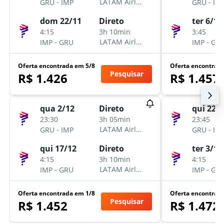
-
-
LATAM Airlines
GRU
IMP
GRU
IM
dom 22/11
ter 6/10
Direto
4:15
3:45
3h 10min
-
-
LATAM Airlines
IMP
GRU
IMP
GR
Oferta encontrada em 5/8
Oferta encontrad
Pesquisar
R$ 1.426
R$ 1.457
qua 2/12
qui 22/
Direto
23:30
23:45
3h 05min
-
-
LATAM Airlines
GRU
IMP
GRU
IM
qui 17/12
ter 3/11
Direto
4:15
4:15
3h 10min
-
-
LATAM Airlines
IMP
GRU
IMP
GR
Oferta encontrada em 1/8
Oferta encontrad
Pesquisar
R$ 1.452
R$ 1.472