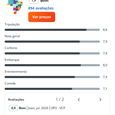
Bom
7,9
894 avaliações
Ver preços
Tripulação
8,6
Nota geral
7,9
Conforto
7,9
Embarque
8,0
Entretenimento
7,4
Comida
7,1
1
/
2
Avaliações
6,0
Bom
Joao
,
jul. 2026
OPO
-
VCP