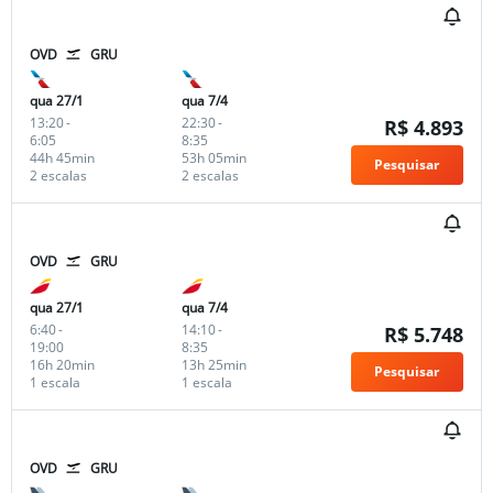
OVD
GRU
qua 27/1
qua 7/4
13:20
-
22:30
-
R$ 4.893
6:05
8:35
44h 45min
53h 05min
Pesquisar
2 escalas
2 escalas
OVD
GRU
qua 27/1
qua 7/4
6:40
-
14:10
-
R$ 5.748
19:00
8:35
16h 20min
13h 25min
Pesquisar
1 escala
1 escala
OVD
GRU