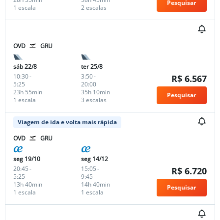
Pesquisar
1 escala
2 escalas
OVD
GRU
sáb 22/8
ter 25/8
10:30
-
3:50
-
R$ 6.567
5:25
20:00
23h 55min
35h 10min
Pesquisar
1 escala
3 escalas
Viagem de ida e volta mais rápida
OVD
GRU
seg 19/10
seg 14/12
20:45
-
15:05
-
R$ 6.720
5:25
9:45
13h 40min
14h 40min
Pesquisar
1 escala
1 escala