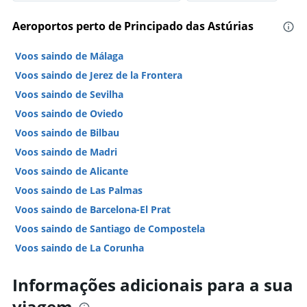
Aeroportos perto de Principado das Astúrias
Voos saindo de Málaga
Voos saindo de Jerez de la Frontera
Voos saindo de Sevilha
Voos saindo de Oviedo
Voos saindo de Bilbau
Voos saindo de Madri
Voos saindo de Alicante
Voos saindo de Las Palmas
Voos saindo de Barcelona-El Prat
Voos saindo de Santiago de Compostela
Voos saindo de La Corunha
Voos saindo de Vigo
Informações adicionais para a sua
Voos saindo de Palma de Maiorca
viagem
Voos saindo de Ibiza