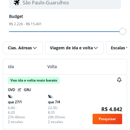
Budget
R$ 2.226 - R$ 15.401
Cias. Aéreas
Viagem de ida e volta
Escalas
Ida
Volta
Voo ida e volta mais barato
OVD
GRU
qua 27/1
qua 7/4
6:40
-
22:30
-
R$ 4.842
6:20
8:35
27h 40min
29h 05min
Pesquisar
2 escalas
2 escalas