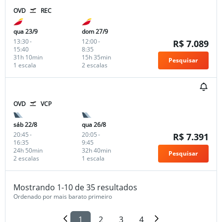
OVD
REC
qua 23/9
dom 27/9
13:30
-
12:00
-
R$ 7.089
15:40
8:35
31h 10min
15h 35min
Pesquisar
1 escala
2 escalas
OVD
VCP
sáb 22/8
qua 26/8
20:45
-
20:05
-
R$ 7.391
16:35
9:45
24h 50min
32h 40min
Pesquisar
2 escalas
1 escala
Mostrando 1-10 de 35 resultados
Ordenado por mais barato primeiro
1
2
3
4