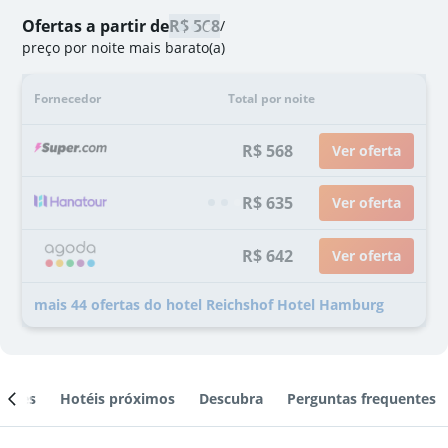
Ofertas a partir de
R$ 568
/
preço por noite mais barato(a)
Fornecedor
Total por noite
R$ 568
Ver oferta
R$ 635
Ver oferta
R$ 642
Ver oferta
mais 44 ofertas do hotel Reichshof Hotel Hamburg
ientes
Hotéis próximos
Descubra
Perguntas frequentes