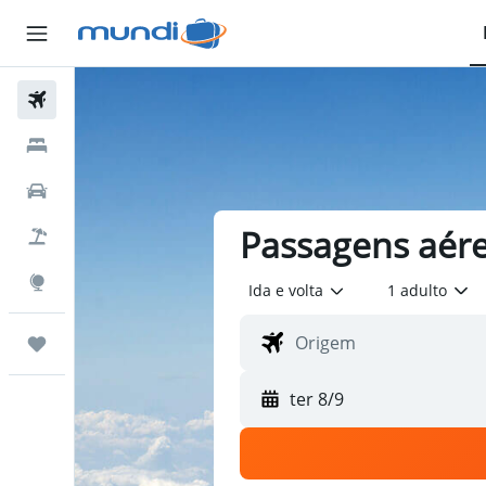
Passagens Aéreas
Hospedagens
Carros
Passagens aére
Pacotes
Explore
Ida e volta
1 adulto
Trips
ter 8/9