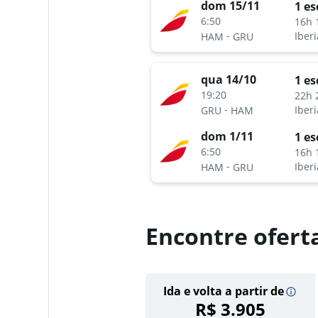
dom 15/11
1 es
6:50
16h 
-
Iberi
HAM
GRU
qua 14/10
1 es
19:20
22h 
-
Iberi
GRU
HAM
dom 1/11
1 es
6:50
16h 
-
Iberi
HAM
GRU
Encontre ofert
Ida e volta a partir de
R$ 3.905