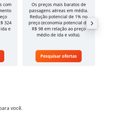
s com
Os preços mais baratos de
Tarifa média pa
mento
passagens aéreas em média.
volta em a
reço
Redução potencial de 1% no
R$ 324
preço (economia potencial de
 ida e
R$ 98 em relação ao preço
médio de ida e volta).
Pesquisar ofertas
Pesquisa
para você.