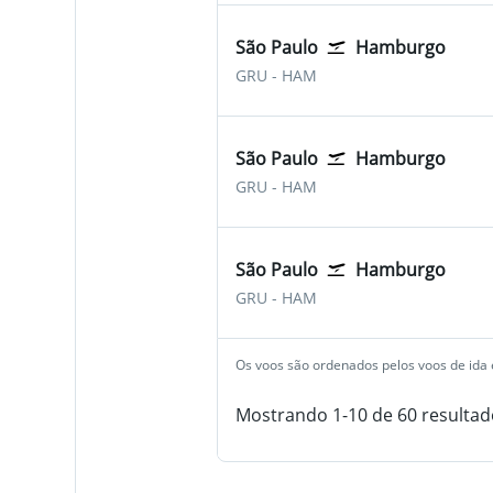
São Paulo
Hamburgo
São Paulo-Guarulhos
Hamburgo
GRU
-
HAM
São Paulo
Hamburgo
São Paulo-Guarulhos
Hamburgo
GRU
-
HAM
São Paulo
Hamburgo
São Paulo-Guarulhos
Hamburgo
GRU
-
HAM
Os voos são ordenados pelos voos de ida e
Mostrando 1-10 de 60 resultad