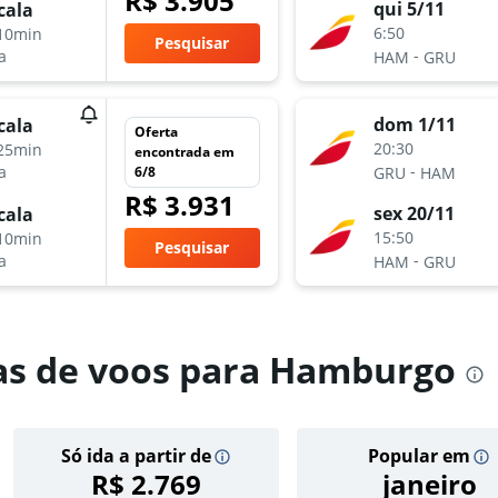
R$ 3.905
qui 5/11
cala
6:50
10min
Pesquisar
-
a
HAM
GRU
dom 1/11
cala
Oferta
20:30
25min
encontrada em
-
a
6/8
GRU
HAM
R$ 3.931
sex 20/11
cala
15:50
10min
Pesquisar
-
a
HAM
GRU
as de voos para Hamburgo
Só ida a partir de
Popular em
R$ 2.769
janeiro