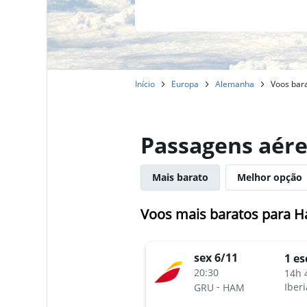
Início
Europa
Alemanha
Voos bar
Passagens aér
Mais barato
Melhor opção
Voos mais baratos para 
sex 6/11
1 es
20:30
14h 
-
Iberi
GRU
HAM