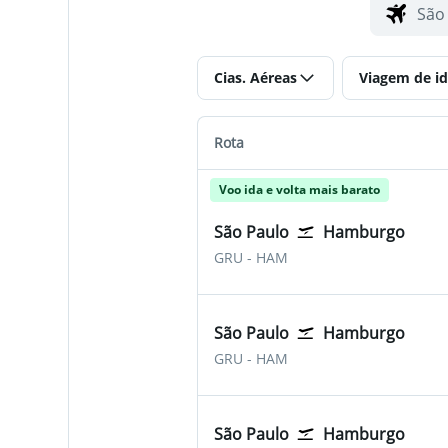
Cias. Aéreas
Viagem de id
Rota
Voo ida e volta mais barato
São Paulo
Hamburgo
São Paulo-Guarulhos
Hamburgo
GRU
-
HAM
São Paulo
Hamburgo
São Paulo-Guarulhos
Hamburgo
GRU
-
HAM
São Paulo
Hamburgo