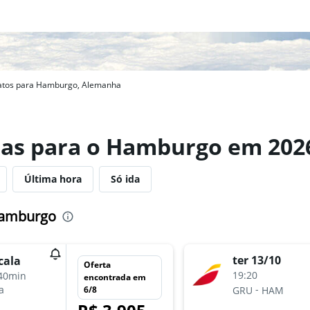
atos para Hamburgo, Alemanha
eas para o Hamburgo em 202
Última hora
Só ida
Hamburgo
ter 13/10
cala
Oferta
19:20
40min
encontrada em
-
a
6/8
GRU
HAM