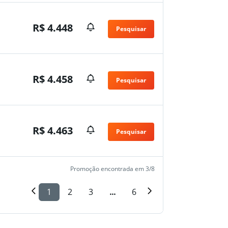
R$ 4.448
Pesquisar
n
R$ 4.458
Pesquisar
n
R$ 4.463
Pesquisar
n
Promoção encontrada em 3/8
1
2
3
...
6