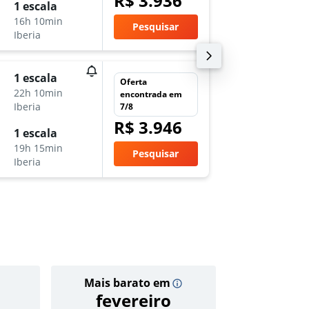
R$ 3.936
sáb 14/
1 escala
15:50
16h 10min
Pesquisar
-
Iberia
HAM
G
dom 18
1 escala
Oferta
19:20
22h 10min
encontrada em
-
Iberia
7/8
GRU
H
R$ 3.946
seg 2/1
1 escala
6:50
19h 15min
Pesquisar
-
Iberia
HAM
G
Mais barato em
Preço 
fevereiro
R$ 5