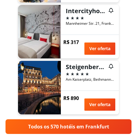
Intercityhotel Frankfurt Hauptbahnhof Süd
4 estrelas
Mannheimer Str. 21, Frankfurt, Hesse, Alemanha
R$ 317
Ver oferta
Steigenberger Icon Frankfurter Hof
5 estrelas
Am Kaiserplatz, Bethmannstraße 33, Frankfurt, Hesse, Alemanha
R$ 890
Ver oferta
Todos os 570 hotéis em Frankfurt