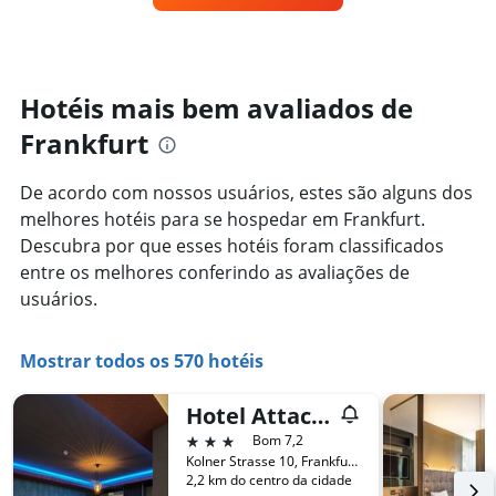
exibindo
um
categorias
quarto
de
varia
hotéis
de
por
acordo
Hotéis mais bem avaliados de
estrelas.
com
O
Frankfurt
a
gráfico
aproximação
tem
da
De acordo com nossos usuários, estes são alguns dos
1
data
eixo
melhores hotéis para se hospedar em Frankfurt.
de
Y
estadia
Descubra por que esses hotéis foram classificados
exibindo
O
entre os melhores conferindo as avaliações de
o
gráfico
usuários.
preço
tem
médio
1
de
eixo
Mostrar todos os 570 hotéis
um
X
quarto
exibindo
neste
o
Hotel Attaché
fim
número
3 estrelas
Bom 7,2
de
de
Kolner Strasse 10, Frankfurt Am Main, Frankfurt, Hesse, Alemanha
semana
dias
2,2 km do centro da cidade
encontrado
antes