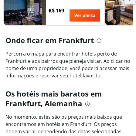
nos
da
últimos
R$ 169
estadia
3
Ver oferta
O
dias
gráfico
tem
1
Onde ficar em Frankfurt
eixo
Y
exibindo
Percorra o mapa para encontrar hotéis perto de
o
Frankfurt e aos bairros que planeja visitar. Ao clicar no
preço
nome de uma propriedade, você poderá acessar mais
médio
de
informações e reservar seu hotel favorito.
um
quarto
Os hotéis mais baratos em
Frankfurt, Alemanha
No momento, estes são os preços mais baixos que
encontramos em hotéis em Frankfurt. Os preços
podem variar dependendo das datas selecionadas.