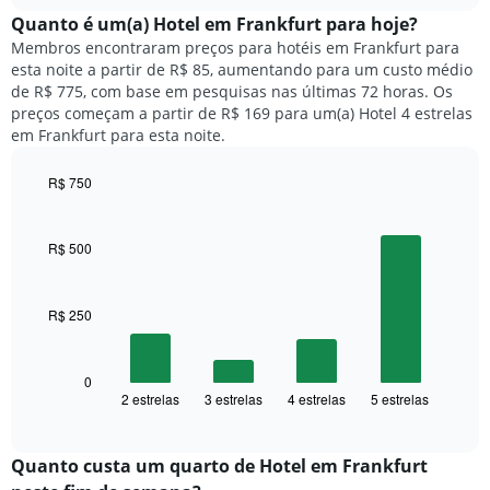
chart
meses.
exibe
Quanto ​é um(a) Hotel em Frankfurt para hoje?
O
o
gráfico
Membros encontraram preços para hotéis em Frankfurt para
preço
tem
esta noite a partir de R$ 85, aumentando para um custo médio
médio
1
de R$ 775, com base em pesquisas nas últimas 72 horas. Os
de
eixo
preços começam a partir de R$ 169 para um(a) Hotel 4 estrelas
um
Y
em Frankfurt para esta noite.
quarto
exibindo
para
o
R$ 750
cada
preço
dia
Bar
Chart
médio
graphic.
chart
da
de
with
semana
R$ 500
um
4
O
quarto
bars.
gráfico
tem
R$ 250
O
1
gráfico
eixo
a
X
seguir
0
exibindo
2 estrelas
3 estrelas
4 estrelas
5 estrelas
exibe
End
dias
of
o
interactive
da
preço
chart
semana.
médio
Quanto custa um quarto de Hotel em Frankfurt
O
de