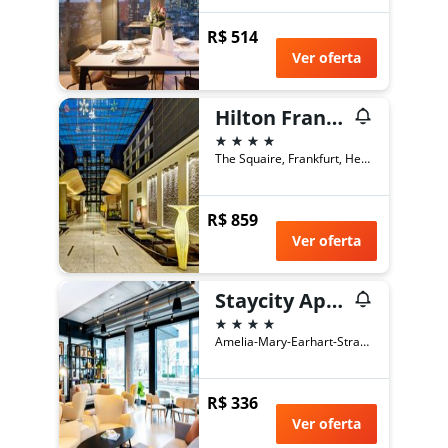
R$ 514
Ver oferta
Hilton Frankfurt Airport
4 estrelas
The Squaire, Frankfurt, Hesse, Alemanha
R$ 859
Ver oferta
Staycity Aparthotels Frankfurt Airport
4 estrelas
Amelia-Mary-Earhart-Straße 9, Frankfurt, Hesse, Alemanha
R$ 336
Ver oferta