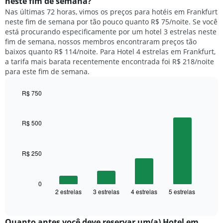
neste fim de semana?
gráfico
um
Nas últimas 72 horas, vimos os preços para hotéis em Frankfurt
tem
quarto
1
neste fim de semana por tão pouco quanto R$ 75/noite. Se você
para
eixo
está procurando especificamente por um hotel 3 estrelas neste
hoje
Y
fim de semana, nossos membros encontraram preços tão
e
exibindo
baixos quanto R$ 114/noite. Para Hotel 4 estrelas em Frankfurt,
encontrado
o
a tarifa mais barata recentemente encontrada foi R$ 218/noite
nos
preço
para este fim de semana.
últimos
médio
3
de
dias,
R$ 750
um
agrupado
Bar
Chart
quarto
pela
graphic.
chart
with
classificação
R$ 500
4
por
bars.
estrelas
O
R$ 250
O
gráfico
gráfico
tem
a
1
seguir
0
eixo
2 estrelas
3 estrelas
4 estrelas
5 estrelas
exibe
End
X
of
o
exibindo
interactive
preço
chart
categorias
médio
Quanto antes você deve reservar um(a) Hotel em