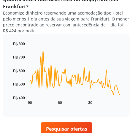
de
de
Frankfurt?
hotéis
um
por
Economize dinheiro reservando uma acomodação tipo Hotel
quarto
estrelas.
pelo menos 1 dia antes da sua viagem para Frankfurt. O menor
neste
O
preço encontrado ao reservar com antecedência de 1 dia foi
fim
gráfico
R$ 424 por noite.
de
tem
semana
1
encontrado
R$ 800
eixo
nos
Line
Chart
Y
graphic.
chart
últimos
exibindo
R$ 700
with
3
o
90
dias,
preço
data
R$ 600
agrupado
points.
médio
pela
de
classificação
R$ 500
O
um
por
gráfico
quarto
estrelas
a
para
R$ 400
O
seguir
hoje
90
60
30
End
gráfico
of
exibe
encontrado
interactive
tem
como
nos
chart
1
o
últimos
eixo
preço
3
X
Pesquisar ofertas
de
dias