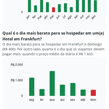
12
bars.
0
O
set
out
fev
mai
ago
nov
mar
jun
dez
jan
abr
jul
gráfico
End
of
a
interactive
seguir
chart
exibe
Qual é o dia mais barato para se hospedar em um(a)
o
Hotel em Frankfurt?
preço
O dia mais barato para se hospedar em Frankfurt é domingo
médio
(R$ 400). Por outro lado, quarta é o dia que os viajantes devem
de
pagar mais, quando o preço médio da diária é R$ 1.603.
um
quarto
a
R$ 2.000
cada
Bar
Chart
mês
graphic.
chart
with
O
R$ 1.000
7
gráfico
bars.
tem
1
O
0
eixo
gráfico
seg
ter
qua
qui
sex
sáb
dom
End
X
of
a
exibindo
interactive
seguir