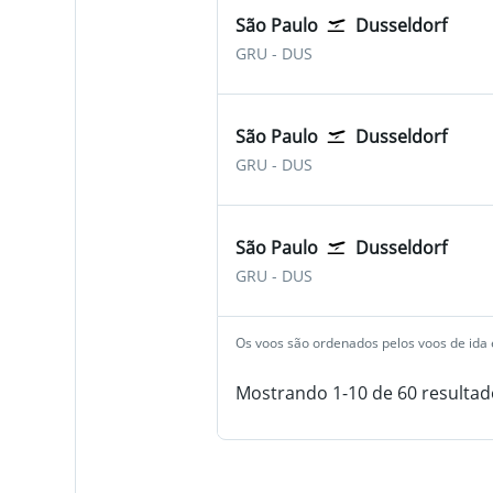
São Paulo
Dusseldorf
São Paulo-Guarulhos
Dusseldorf Düsseldorf I
GRU
-
DUS
São Paulo
Dusseldorf
São Paulo-Guarulhos
Dusseldorf Düsseldorf I
GRU
-
DUS
São Paulo
Dusseldorf
São Paulo-Guarulhos
Dusseldorf Düsseldorf I
GRU
-
DUS
Os voos são ordenados pelos voos de ida e
Mostrando 1-10 de 60 resultad