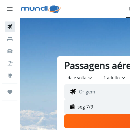
Passagens Aéreas
Hospedagens
Carros
Passagens aére
Pacotes
Explore
Ida e volta
1 adulto
Trips
seg 7/9