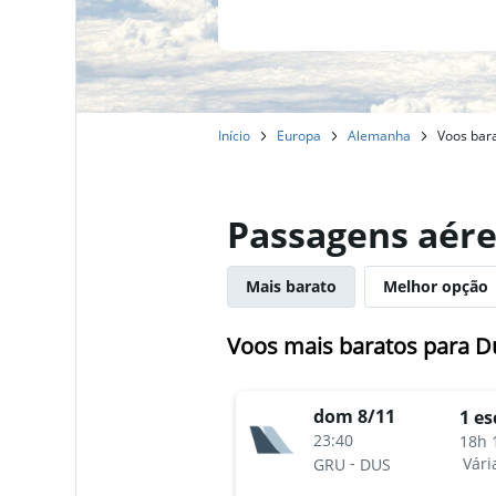
Início
Europa
Alemanha
Voos bara
Passagens aére
Mais barato
Melhor opção
Voos mais baratos para D
dom 8/11
1 es
23:40
18h 
-
Vári
GRU
DUS