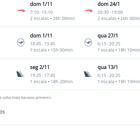
dom 1/11
dom 24/1
7:10
-
15:10
20:30
-
19:00
nternacional
2 escalas
28h 00min
2 escalas
26h 30mi
dom 1/11
qua 27/1
18:45
-
13:45
6:15
-
20:25
nternacional
1 escala
15h 00min
1 escala
18h 10mi
seg 2/11
qua 13/1
19:25
-
17:45
6:15
-
20:25
nternacional
1 escala
18h 20min
1 escala
18h 10mi
 volta mais baratos primeiro.
os