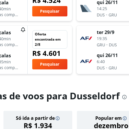
R$ 4.524
qui 26/11
cala
14:25
40min
Pesquisar
-
as companhias aéreas
DUS
GRU
ter 29/9
calas
Oferta
19:35
40min
encontrada em
-
as companhias aéreas
2/8
GRU
DUS
R$ 4.601
qui 26/11
calas
6:40
35min
Pesquisar
-
as companhias aéreas
DUS
GRU
as de voos para Dusseldorf
Só ida a partir de
Popular em
R$ 1.934
dezembro