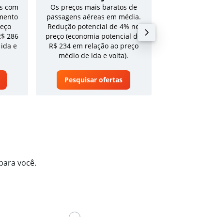
s com
Os preços mais baratos de
Tarifa média pa
mento
passagens aéreas em média.
volta em a
reço
Redução potencial de 4% no
R$ 286
preço (economia potencial de
 ida e
R$ 234 em relação ao preço
médio de ida e volta).
Pesquisar ofertas
Pesquisa
para você.