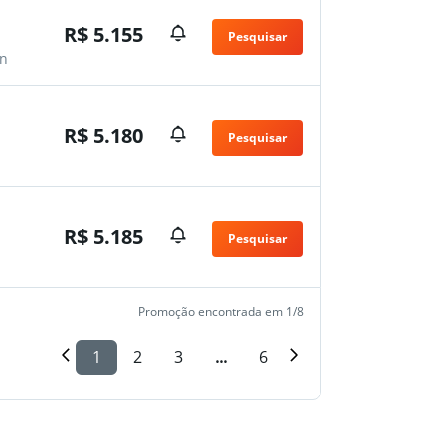
R$ 5.155
Pesquisar
n
R$ 5.180
Pesquisar
n
R$ 5.185
Pesquisar
n
Promoção encontrada em 1/8
1
2
3
...
6