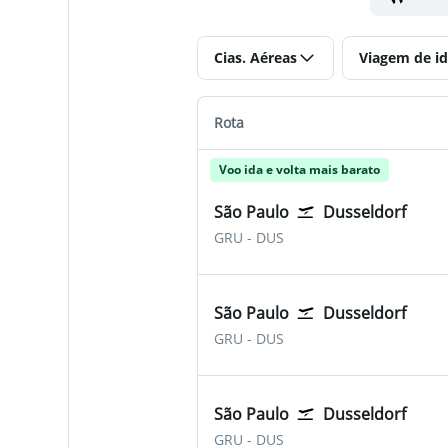
Cias. Aéreas
Viagem de id
Rota
Voo ida e volta mais barato
São Paulo
Dusseldorf
São Paulo-Guarulhos
Dusseldorf Düsseldorf I
GRU
-
DUS
São Paulo
Dusseldorf
São Paulo-Guarulhos
Dusseldorf Düsseldorf I
GRU
-
DUS
São Paulo
Dusseldorf
São Paulo-Guarulhos
Dusseldorf Düsseldorf I
GRU
-
DUS