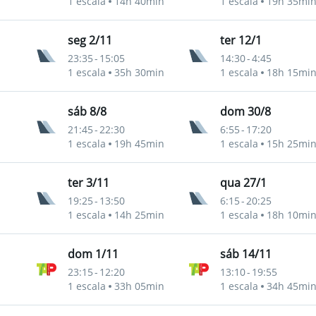
1 escala
14h 40min
1 escala
19h 35mi
seg 2/11
ter 12/1
23:35
-
15:05
14:30
-
4:45
nternacional
1 escala
35h 30min
1 escala
18h 15mi
sáb 8/8
dom 30/8
21:45
-
22:30
6:55
-
17:20
nternacional
1 escala
19h 45min
1 escala
15h 25mi
ter 3/11
qua 27/1
19:25
-
13:50
6:15
-
20:25
nternacional
1 escala
14h 25min
1 escala
18h 10mi
dom 1/11
sáb 14/11
23:15
-
12:20
13:10
-
19:55
nternacional
1 escala
33h 05min
1 escala
34h 45mi