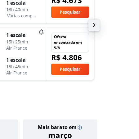
R$ 4.673
sáb 14/
1 escala
14:30
18h 40min
Pesquisar
-
Várias companhias aéreas
DUS
G
sáb 8/8
1 escala
Oferta
18:25
15h 25min
encontrada em
-
Air France
5/8
GRU
D
R$ 4.806
sex 21/
1 escala
14:50
15h 45min
Pesquisar
-
Air France
DUS
G
Mais barato em
Preço 
março
R$ 5