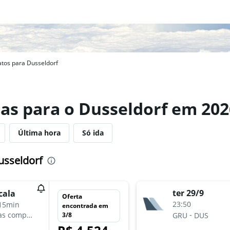
tos para Dusseldorf
as para o Dusseldorf em 202
Última hora
Só ida
usseldorf
ter 29/9
cala
Oferta
23:50
15min
encontrada em
-
as companhias aéreas
3/8
GRU
DUS