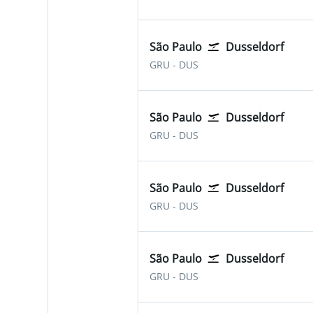
São Paulo
Dusseldorf
São Paulo-Guarulhos
Dusseldorf Düsseldorf I
GRU
-
DUS
São Paulo
Dusseldorf
São Paulo-Guarulhos
Dusseldorf Düsseldorf I
GRU
-
DUS
São Paulo
Dusseldorf
São Paulo-Guarulhos
Dusseldorf Düsseldorf I
GRU
-
DUS
São Paulo
Dusseldorf
São Paulo-Guarulhos
Dusseldorf Düsseldorf I
GRU
-
DUS