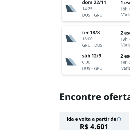
dom 22/11
1 es
14:25
18h 
-
Vári
DUS
GRU
ter 18/8
2 es
18:00
19h 
-
Vári
GRU
DUS
sáb 12/9
2 es
6:00
19h 
-
Vári
DUS
GRU
Encontre ofert
Ida e volta a partir de
R$ 4.601