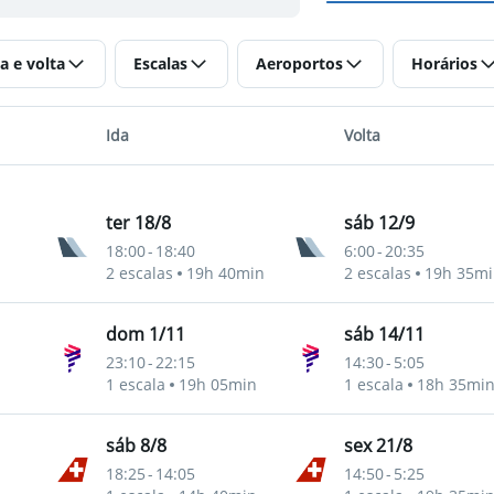
a e volta
Escalas
Aeroportos
Horários
Ida
Volta
ter 18/8
sáb 12/9
18:00
-
18:40
6:00
-
20:35
nternacional
2 escalas
19h 40min
2 escalas
19h 35mi
dom 1/11
sáb 14/11
23:10
-
22:15
14:30
-
5:05
nternacional
1 escala
19h 05min
1 escala
18h 35mi
sáb 8/8
sex 21/8
18:25
-
14:05
14:50
-
5:25
nternacional