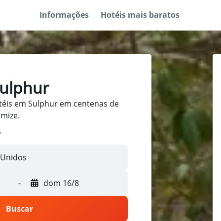
Informações
Hotéis mais baratos
Sulphur
téis em Sulphur em centenas de
omize.
-
dom 16/8
Buscar