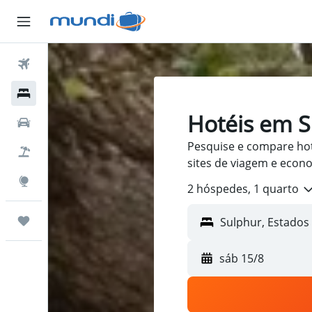
Passagens Aéreas
Hospedagens
Hotéis em 
Carros
Pesquise e compare ho
Pacotes
sites de viagem e econ
Explore
2 hóspedes, 1 quarto
Trips
sáb 15/8