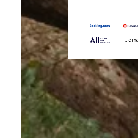
...e m