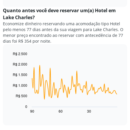
exibindo
interactive
preço
chart
categorias
médio
Quanto antes você deve reservar um(a) Hotel em
de
de
Lake Charles?
hotéis
um
por
Economize dinheiro reservando uma acomodação tipo Hotel
quarto
estrelas.
pelo menos 77 dias antes da sua viagem para Lake Charles. O
neste
O
menor preço encontrado ao reservar com antecedência de 77
fim
gráfico
dias foi R$ 354 por noite.
de
tem
semana
1
encontrado
R$ 2.500
eixo
nos
Line
Chart
Y
R$ 2.000
graphic.
chart
últimos
exibindo
with
3
o
90
R$ 1.500
dias,
preço
data
agrupado
points.
médio
R$ 1.000
pela
de
classificação
O
um
R$ 500
por
gráfico
quarto
estrelas
a
para
0
O
seguir
hoje
90
60
30
End
gráfico
of
exibe
encontrado
interactive
tem
como
nos
chart
1
o
últimos