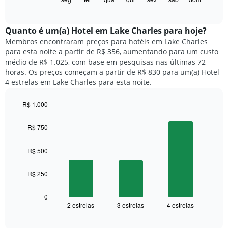
X
of
a
exibindo
interactive
seguir
chart
meses.
exibe
Quanto ​é um(a) Hotel em Lake Charles para hoje?
O
o
gráfico
Membros encontraram preços para hotéis em Lake Charles
preço
tem
para esta noite a partir de R$ 356, aumentando para um custo
médio
1
médio de R$ 1.025, com base em pesquisas nas últimas 72
de
eixo
horas. Os preços começam a partir de R$ 830 para um(a) Hotel
um
Y
4 estrelas em Lake Charles para esta noite.
quarto
exibindo
para
o
R$ 1.000
cada
preço
dia
Bar
Chart
médio
graphic.
chart
da
R$ 750
de
with
semana
um
3
O
quarto
bars.
R$ 500
gráfico
tem
O
1
R$ 250
gráfico
eixo
a
X
seguir
0
exibindo
2 estrelas
3 estrelas
4 estrelas
exibe
End
dias
of
o
interactive
da
preço
chart