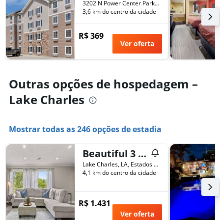
3202 N Power Center Parkway, Lake Charles, LA, Estados Unidos
semana
dias
3,6 km do centro da cidade
encontrado
antes
nos
da
últimos
R$ 369
estadia
3
Ver oferta
O
dias
gráfico
tem
1
Outras opções de hospedagem –
eixo
Y
Lake Charles
exibindo
o
preço
Mostrar todas as 246 opções de estadia
médio
de
um
Beautiful 3 Bedroom Home
quarto
Lake Charles, LA, Estados Unidos
4,1 km do centro da cidade
R$ 1.431
Ver oferta