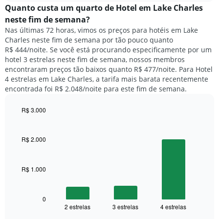
semana.
médio
Quanto custa um quarto de Hotel em Lake Charles
O
de
neste fim de semana?
gráfico
um
Nas últimas 72 horas, vimos os preços para hotéis em Lake
tem
quarto
1
Charles neste fim de semana por tão pouco quanto
para
eixo
R$ 444/noite. Se você está procurando especificamente por um
hoje
Y
hotel 3 estrelas neste fim de semana, nossos membros
e
exibindo
encontraram preços tão baixos quanto R$ 477/noite. Para Hotel
encontrado
o
4 estrelas em Lake Charles, a tarifa mais barata recentemente
nos
preço
encontrada foi R$ 2.048/noite para este fim de semana.
últimos
médio
3
de
dias,
R$ 3.000
um
agrupado
Bar
Chart
quarto
pela
graphic.
chart
with
classificação
R$ 2.000
3
por
bars.
estrelas
O
R$ 1.000
O
gráfico
gráfico
tem
a
1
seguir
0
eixo
2 estrelas
3 estrelas
4 estrelas
exibe
End
X
of
o