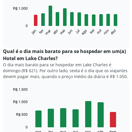
graphic.
chart
with
R$ 1.000
12
bars.
0
O
set
out
fev
mai
ago
nov
mar
jun
dez
jan
abr
jul
gráfico
End
of
a
interactive
seguir
chart
exibe
Qual é o dia mais barato para se hospedar em um(a)
o
Hotel em Lake Charles?
preço
O dia mais barato para se hospedar em Lake Charles é
médio
domingo (R$ 621). Por outro lado, sexta é o dia que os viajantes
de
devem pagar mais, quando o preço médio da diária é R$ 1.050.
um
quarto
a
R$ 1.500
cada
Bar
Chart
mês
graphic.
chart
R$ 1.000
with
O
7
gráfico
R$ 500
bars.
tem
1
O
0
eixo
gráfico
seg
ter
qua
qui
sex
sáb
dom
End