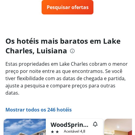
eixo
preço
3
X
Pesquisar ofertas
de
dias
exibindo
um
categorias
quarto
de
varia
hotéis
de
por
acordo
Os hotéis mais baratos em Lake
estrelas.
com
O
Charles, Luisiana
a
gráfico
aproximação
tem
da
Estas propriedades em Lake Charles cobram o menor
1
data
eixo
preço por noite entre as que encontramos. Se você
de
Y
estadia
tiver flexibilidade com as datas de chegada e partida,
exibindo
O
ajuste a pesquisa e compare preços para outras
o
gráfico
datas.
preço
tem
médio
1
de
eixo
Mostrar todos os 246 hotéis
um
X
quarto
exibindo
neste
o
WoodSpring Suites Lake Charles
fim
número
2 estrelas
Aceitável 4,8
de
de