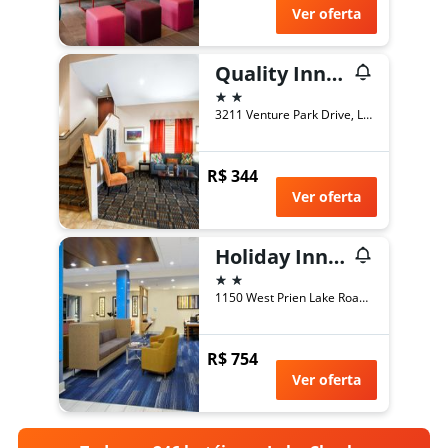
Ver oferta
Quality Inn and Suites Lake Charles South
2 estrelas
3211 Venture Park Drive, Lake Charles, LA, Estados Unidos
R$ 344
Ver oferta
Holiday Inn Express & Suites Lake Charles South Casino Area By IHG
2 estrelas
1150 West Prien Lake Road, Lake Charles, LA, Estados Unidos
R$ 754
Ver oferta