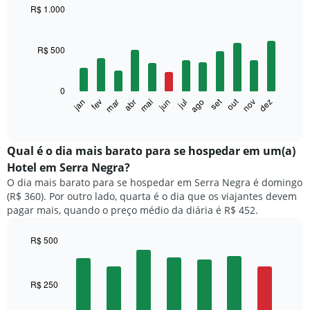
R$ 1.000
Bar
Chart
graphic.
chart
with
R$ 500
12
bars.
0
O
set
out
fev
mai
ago
nov
mar
jun
dez
jan
abr
jul
gráfico
End
of
a
interactive
seguir
chart
exibe
Qual é o dia mais barato para se hospedar em um(a)
o
Hotel em Serra Negra?
preço
O dia mais barato para se hospedar em Serra Negra é domingo
médio
(R$ 360). Por outro lado, quarta é o dia que os viajantes devem
de
pagar mais, quando o preço médio da diária é R$ 452.
um
quarto
a
R$ 500
cada
Bar
Chart
mês
graphic.
chart
with
O
R$ 250
7
gráfico
bars.
tem