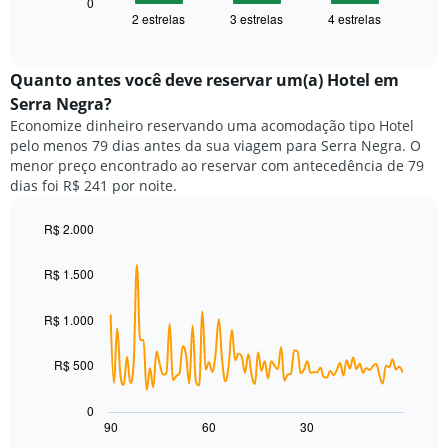
seguir
0
eixo
2 estrelas
3 estrelas
4 estrelas
exibe
End
X
of
o
exibindo
interactive
preço
chart
categorias
médio
Quanto antes você deve reservar um(a) Hotel em
de
de
Serra Negra?
hotéis
um
por
Economize dinheiro reservando uma acomodação tipo Hotel
quarto
estrelas.
pelo menos 79 dias antes da sua viagem para Serra Negra. O
neste
O
menor preço encontrado ao reservar com antecedência de 79
fim
gráfico
dias foi R$ 241 por noite.
de
tem
semana
1
encontrado
R$ 2.000
eixo
nos
Line
Chart
Y
graphic.
chart
últimos
exibindo
R$ 1.500
with
3
o
90
dias,
preço
data
R$ 1.000
agrupado
points.
médio
pela
de
classificação
R$ 500
O
um
por
gráfico
quarto
estrelas
a
para
0
O
seguir
hoje
90
60
30
End
gráfico
of
exibe
encontrado