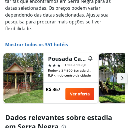
tarifas que encontramos em Serra Negra para as
datas selecionadas. Os preços podem variar
dependendo das datas selecionadas. Ajuste sua
pesquisa para procurar mais opções se tiver
flexibilidade.
Mostrar todos os 351 hotéis
Pousada Campestre Estância São Domingos
3 estrelas
Excelente 8,8
Rodovia SP-360 Estrada da Ramalhada, Bairro Das Três Barras, Serra Negra, Brasil
8,9 km do centro da cidade
R$ 367
Ver oferta
Dados relevantes sobre estadia
em Serra Negra