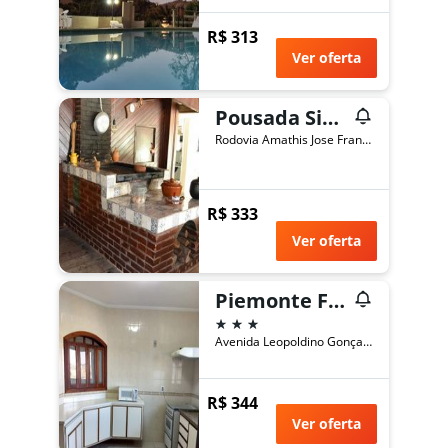
R$ 313
Ver oferta
Pousada Sitio Bom Fim
Rodovia Amathis Jose Franchi Km 05, Bairro da Serra, Serra Negra, Brasil
R$ 333
Ver oferta
Piemonte Flat Apart Hotel
3 estrelas
Avenida Leopoldino Gonçalves de Sousa, 210, Serra Negra, Brasil
R$ 344
Ver oferta