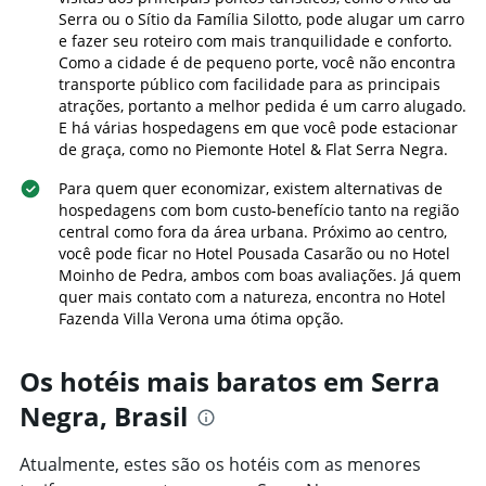
o
fim
Serra ou o Sítio da Família Silotto, pode alugar um carro
número
de
e fazer seu roteiro com mais tranquilidade e conforto.
de
semana
Como a cidade é de pequeno porte, você não encontra
dias
encontrado
transporte público com facilidade para as principais
antes
nos
atrações, portanto a melhor pedida é um carro alugado.
da
últimos
E há várias hospedagens em que você pode estacionar
estadia
3
O
de graça, como no Piemonte Hotel & Flat Serra Negra.
dias
gráfico
Para quem quer economizar, existem alternativas de
tem
hospedagens com bom custo-benefício tanto na região
1
eixo
central como fora da área urbana. Próximo ao centro,
Y
você pode ficar no Hotel Pousada Casarão ou no Hotel
exibindo
Moinho de Pedra, ambos com boas avaliações. Já quem
o
quer mais contato com a natureza, encontra no Hotel
preço
Fazenda Villa Verona uma ótima opção.
médio
de
Os hotéis mais baratos em Serra
um
quarto
Negra, Brasil
Atualmente, estes são os hotéis com as menores