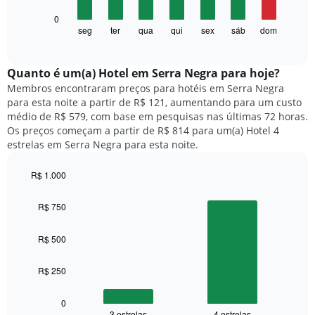
1
O
0
eixo
gráfico
seg
ter
qua
qui
sex
sáb
dom
End
X
of
a
exibindo
interactive
seguir
chart
meses.
exibe
Quanto ​é um(a) Hotel em Serra Negra para hoje?
O
o
gráfico
Membros encontraram preços para hotéis em Serra Negra
preço
tem
para esta noite a partir de R$ 121, aumentando para um custo
médio
1
médio de R$ 579, com base em pesquisas nas últimas 72 horas.
de
eixo
Os preços começam a partir de R$ 814 para um(a) Hotel 4
um
Y
estrelas em Serra Negra para esta noite.
quarto
exibindo
para
o
R$ 1.000
cada
preço
dia
Bar
Chart
médio
graphic.
chart
da
R$ 750
de
with
semana
um
2
O
quarto
bars.
R$ 500
gráfico
tem
O
1
R$ 250
gráfico
eixo
a
X
seguir
0
exibindo
3 estrelas
4 estrelas
End