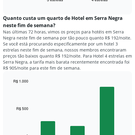
exibe
dias
of
o
interactive
da
preço
chart
semana.
médio
Quanto custa um quarto de Hotel em Serra Negra
O
de
neste fim de semana?
gráfico
um
Nas últimas 72 horas, vimos os preços para hotéis em Serra
tem
quarto
1
Negra neste fim de semana por tão pouco quanto R$ 192/noite.
para
eixo
Se você está procurando especificamente por um hotel 3
hoje
Y
estrelas neste fim de semana, nossos membros encontraram
e
exibindo
preços tão baixos quanto R$ 192/noite. Para Hotel 4 estrelas em
encontrado
o
Serra Negra, a tarifa mais barata recentemente encontrada foi
nos
preço
R$ 905/noite para este fim de semana.
últimos
médio
3
de
dias,
R$ 1.000
um
agrupado
Bar
Chart
quarto
pela
graphic.
chart
with
classificação
3
por
bars.
R$ 500
estrelas
O
O
gráfico
gráfico
tem
a
1