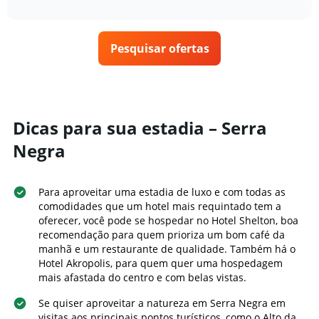
interactive
tem
como
nos
chart
1
o
últimos
eixo
preço
3
X
Pesquisar ofertas
de
dias
exibindo
um
categorias
quarto
de
varia
hotéis
de
por
acordo
Dicas para sua estadia – Serra
estrelas.
com
O
Negra
a
gráfico
aproximação
tem
da
1
data
Para aproveitar uma estadia de luxo e com todas as
eixo
de
comodidades que um hotel mais requintado tem a
Y
estadia
oferecer, você pode se hospedar no Hotel Shelton, boa
exibindo
O
recomendação para quem prioriza um bom café da
o
gráfico
manhã e um restaurante de qualidade. Também há o
preço
tem
Hotel Akropolis, para quem quer uma hospedagem
médio
1
de
mais afastada do centro e com belas vistas.
eixo
um
X
Se quiser aproveitar a natureza em Serra Negra em
quarto
exibindo
visitas aos principais pontos turísticos, como o Alto da
neste