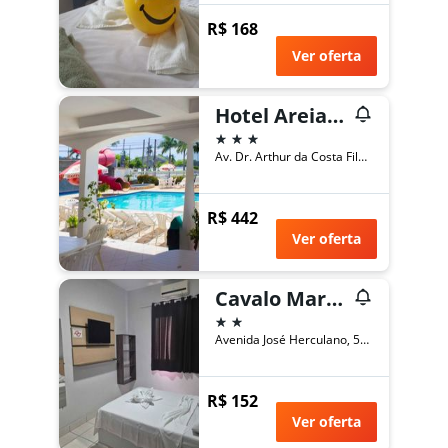
R$ 168
Ver oferta
Hotel Areia Branca
3 estrelas
Av. Dr. Arthur da Costa Filho, 615, Caraguatatuba, Brasil
R$ 442
Ver oferta
Cavalo Marinho Suites
2 estrelas
Avenida José Herculano, 5531, Caraguatatuba, Brasil
R$ 152
Ver oferta