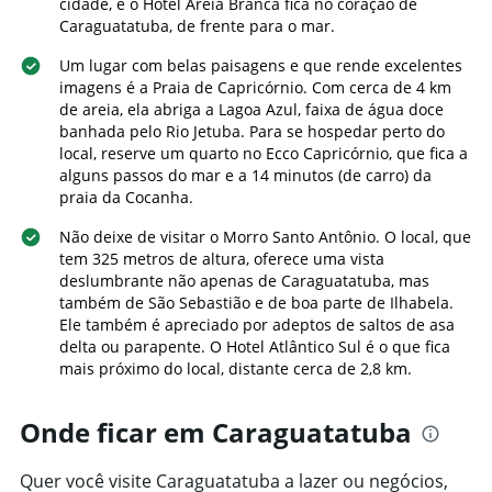
de
cidade, e o Hotel Areia Branca fica no coração de
eixo
um
Caraguatatuba, de frente para o mar.
X
quarto
exibindo
Um lugar com belas paisagens e que rende excelentes
neste
o
fim
imagens é a Praia de Capricórnio. Com cerca de 4 km
número
de
de areia, ela abriga a Lagoa Azul, faixa de água doce
de
semana
banhada pelo Rio Jetuba. Para se hospedar perto do
dias
encontrado
local, reserve um quarto no Ecco Capricórnio, que fica a
antes
nos
alguns passos do mar e a 14 minutos (de carro) da
da
últimos
praia da Cocanha.
estadia
3
O
dias
Não deixe de visitar o Morro Santo Antônio. O local, que
gráfico
tem 325 metros de altura, oferece uma vista
tem
deslumbrante não apenas de Caraguatatuba, mas
1
eixo
também de São Sebastião e de boa parte de Ilhabela.
Y
Ele também é apreciado por adeptos de saltos de asa
exibindo
delta ou parapente. O Hotel Atlântico Sul é o que fica
o
mais próximo do local, distante cerca de 2,8 km.
preço
médio
Onde ficar em Caraguatatuba
de
um
quarto
Quer você visite Caraguatatuba a lazer ou negócios,