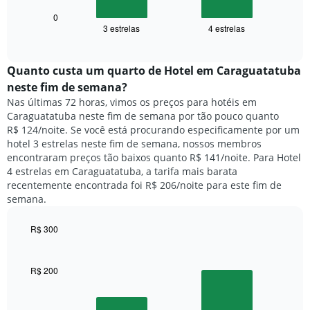
a
exibindo
seguir
0
dias
3 estrelas
4 estrelas
exibe
End
da
of
o
semana.
interactive
preço
chart
O
médio
Quanto custa um quarto de Hotel em Caraguatatuba
gráfico
de
tem
neste fim de semana?
um
1
Nas últimas 72 horas, vimos os preços para hotéis em
quarto
eixo
Caraguatatuba neste fim de semana por tão pouco quanto
para
Y
R$ 124/noite. Se você está procurando especificamente por um
hoje
exibindo
hotel 3 estrelas neste fim de semana, nossos membros
e
o
encontraram preços tão baixos quanto R$ 141/noite. Para Hotel
encontrado
preço
4 estrelas em Caraguatatuba, a tarifa mais barata
nos
médio
recentemente encontrada foi R$ 206/noite para este fim de
últimos
de
semana.
3
um
dias,
quarto
agrupado
R$ 300
pela
Bar
Chart
classificação
graphic.
chart
por
with
R$ 200
2
estrelas
bars.
O
gráfico