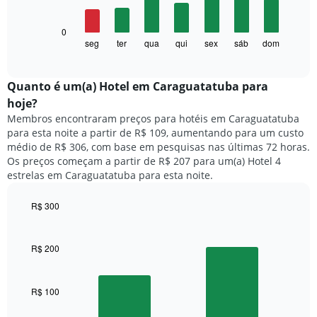
bars.
1
eixo
O
0
X
gráfico
seg
ter
qua
qui
sex
sáb
dom
End
exibindo
of
a
meses.
interactive
seguir
chart
O
exibe
Quanto ​é um(a) Hotel em Caraguatatuba para
gráfico
o
tem
hoje?
preço
1
Membros encontraram preços para hotéis em Caraguatatuba
médio
eixo
para esta noite a partir de R$ 109, aumentando para um custo
de
Y
médio de R$ 306, com base em pesquisas nas últimas 72 horas.
um
exibindo
Os preços começam a partir de R$ 207 para um(a) Hotel 4
quarto
o
estrelas em Caraguatatuba para esta noite.
para
preço
cada
médio
dia
R$ 300
de
da
Bar
um
Chart
semana
graphic.
chart
quarto
O
with
R$ 200
2
gráfico
bars.
tem
1
R$ 100
O
eixo
gráfico
X