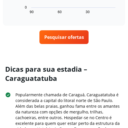
para
gráfico
estrelas
hoje
a
0
O
encontrado
seguir
90
60
30
End
gráfico
of
nos
exibe
interactive
tem
últimos
como
chart
1
3
o
eixo
dias
preço
X
Pesquisar ofertas
de
exibindo
um
categorias
quarto
de
varia
hotéis
de
por
acordo
Dicas para sua estadia –
estrelas.
com
O
Caraguatatuba
a
gráfico
aproximação
tem
da
1
data
Popularmente chamada de Caraguá, Caraguatatuba é
eixo
de
considerada a capital do litoral norte de São Paulo.
Y
estadia
Além das belas praias, ganhou fama entre os amantes
exibindo
O
da natureza com opções de mergulho, trilhas,
o
gráfico
cachoeiras, entre outros. Hospedar-se no Centro é
preço
tem
excelente para quem quer estar perto da estrutura da
médio
1