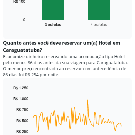
R$ 100
O
tem
gráfico
1
a
eixo
seguir
0
X
3 estrelas
4 estrelas
exibe
End
exibindo
of
o
categorias
interactive
preço
chart
de
médio
Quanto antes você deve reservar um(a) Hotel em
hotéis
de
por
Caraguatatuba?
um
estrelas.
Economize dinheiro reservando uma acomodação tipo Hotel
quarto
O
pelo menos 86 dias antes da sua viagem para Caraguatatuba.
neste
gráfico
O menor preço encontrado ao reservar com antecedência de
fim
tem
86 dias foi R$ 254 por noite.
de
1
semana
eixo
encontrado
R$ 1.250
Y
nos
Line
Chart
exibindo
R$ 1.000
graphic.
chart
últimos
o
with
3
preço
90
R$ 750
dias,
médio
data
agrupado
de
points.
R$ 500
pela
um
classificação
quarto
O
R$ 250
por