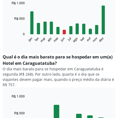
R$ 1.000
Bar
Chart
graphic.
chart
with
R$ 500
12
bars.
0
O
set
out
fev
mai
ago
nov
mar
jun
dez
jan
abr
jul
gráfico
End
of
a
interactive
seguir
chart
exibe
Qual é o dia mais barato para se hospedar em um(a)
o
Hotel em Caraguatatuba?
preço
O dia mais barato para se hospedar em Caraguatatuba é
médio
segunda (R$ 268). Por outro lado, quarta é o dia que os
de
viajantes devem pagar mais, quando o preço médio da diária é
um
R$ 757.
quarto
a
cada
R$ 1.000
mês
Bar
Chart
O
graphic.
chart
with
gráfico
R$ 500
7
tem