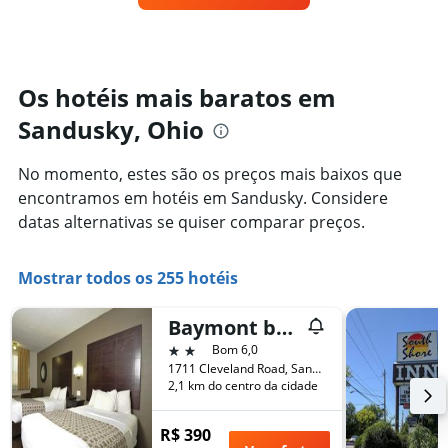
exibindo
um
categorias
quarto
de
varia
hotéis
de
por
acordo
Os hotéis mais baratos em
estrelas.
com
O
Sandusky, Ohio
a
gráfico
aproximação
tem
da
No momento, estes são os preços mais baixos que
1
data
eixo
encontramos em hotéis em Sandusky. Considere
de
Y
estadia
datas alternativas se quiser comparar preços.
exibindo
O
o
gráfico
preço
tem
Mostrar todos os 255 hotéis
médio
1
de
eixo
Baymont by Wyndham Sandusky
um
X
quarto
2 estrelas
Bom 6,0
exibindo
neste
1711 Cleveland Road, Sandusky, OH, Estados Unidos
o
fim
2,1 km do centro da cidade
número
de
de
semana
dias
R$ 390
encontrado
antes