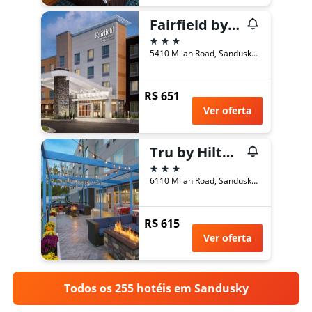
Fairfield by Marriott Inn & Suites Sandusky
3 estrelas
5410 Milan Road, Sandusky, OH, Estados Unidos
R$ 651
Ver oferta
Tru by Hilton Sandusky
3 estrelas
6110 Milan Road, Sandusky, OH, Estados Unidos
R$ 615
Ver oferta
Todos os 255 hotéis em Sandusky