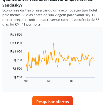
de
de
Sandusky?
hotéis
um
por
Economize dinheiro reservando uma acomodação tipo Hotel
quarto
estrelas.
pelo menos 88 dias antes da sua viagem para Sandusky. O
neste
O
menor preço encontrado ao reservar com antecedência de 88
fim
gráfico
dias foi R$ 441 por noite.
de
tem
semana
1
encontrado
R$ 1.500
eixo
nos
Line
Chart
Y
R$ 1.250
graphic.
chart
últimos
exibindo
with
3
o
90
R$ 1.000
dias,
preço
data
agrupado
points.
médio
R$ 750
pela
de
classificação
O
um
R$ 500
por
gráfico
quarto
estrelas
a
para
R$ 250
O
seguir
hoje
90
60
30
End
gráfico
of
exibe
encontrado
interactive
tem
como
nos
chart
1
o
últimos
eixo
preço
3
X
Pesquisar ofertas
de
dias