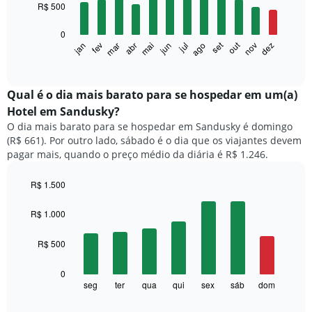
12
R$ 500
bars.
0
O
set
out
fev
mai
ago
nov
mar
jun
dez
jan
abr
jul
gráfico
End
of
a
interactive
seguir
chart
exibe
Qual é o dia mais barato para se hospedar em um(a)
o
Hotel em Sandusky?
preço
O dia mais barato para se hospedar em Sandusky é domingo
médio
(R$ 661). Por outro lado, sábado é o dia que os viajantes devem
de
pagar mais, quando o preço médio da diária é R$ 1.246.
um
quarto
a
R$ 1.500
cada
Bar
Chart
mês
graphic.
chart
R$ 1.000
with
O
7
gráfico
R$ 500
bars.
tem
1
O
0
eixo
gráfico
seg
ter
qua
qui
sex
sáb
dom
End
X
of
a
exibindo
interactive
seguir