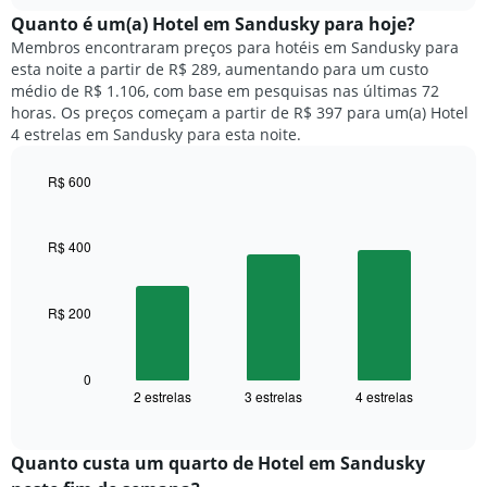
chart
meses.
exibe
Quanto ​é um(a) Hotel em Sandusky para hoje?
O
o
gráfico
Membros encontraram preços para hotéis em Sandusky para
preço
tem
esta noite a partir de R$ 289, aumentando para um custo
médio
1
médio de R$ 1.106, com base em pesquisas nas últimas 72
de
eixo
horas. Os preços começam a partir de R$ 397 para um(a) Hotel
um
Y
4 estrelas em Sandusky para esta noite.
quarto
exibindo
para
o
R$ 600
cada
preço
dia
Bar
Chart
médio
graphic.
chart
da
de
with
semana
R$ 400
um
3
O
quarto
bars.
gráfico
tem
R$ 200
O
1
gráfico
eixo
a
X
seguir
0
exibindo
2 estrelas
3 estrelas
4 estrelas
exibe
End
dias
of
o
interactive
da
preço
chart
semana.
médio
Quanto custa um quarto de Hotel em Sandusky
O
de