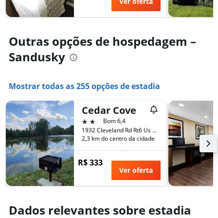
Ver oferta
nos
da
últimos
estadia
3
O
dias
gráfico
Outras opções de hospedagem –
tem
Sandusky
1
eixo
Y
exibindo
Mostrar todas as 255 opções de estadia
o
preço
Cedar Cove
médio
de
2 estrelas
Bom 6,4
um
1932 Cleveland Rd Rt6 Us 6 And Cedar Point Causewa, Sandusky, OH, Estados Unidos
quarto
2,3 km do centro da cidade
R$ 333
Ver oferta
Dados relevantes sobre estadia