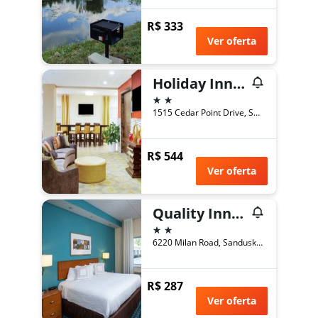
R$ 333
Ver oferta
Holiday Inn Express & Suites Sandusky By IHG
2 estrelas
1515 Cedar Point Drive, Sandusky, OH, Estados Unidos
R$ 544
Ver oferta
Quality Inn and Suites Sandusky
2 estrelas
6220 Milan Road, Sandusky, OH, Estados Unidos
R$ 287
Ver oferta