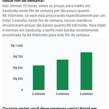
neste fim de semana?
gráfico
um
Nas últimas 72 horas, vimos os preços para hotéis em
tem
quarto
1
Sandusky neste fim de semana por tão pouco quanto
para
eixo
R$ 559/noite. Se você está procurando especificamente por um
hoje
Y
hotel 3 estrelas neste fim de semana, nossos membros
e
exibindo
encontraram preços tão baixos quanto R$ 695/noite. Para Hotel
encontrado
o
4 estrelas em Sandusky, a tarifa mais barata recentemente
nos
preço
encontrada foi R$ 858/noite para este fim de semana.
últimos
médio
3
de
dias,
R$ 1.000
um
agrupado
Bar
Chart
quarto
pela
graphic.
chart
R$ 750
with
classificação
3
por
bars.
R$ 500
estrelas
O
O
gráfico
R$ 250
gráfico
tem
a
1
seguir
0
eixo
2 estrelas
3 estrelas
4 estrelas
exibe
End
X
of
o
exibindo
interactive
preço
chart
categorias
médio
Quanto antes você deve reservar um(a) Hotel em