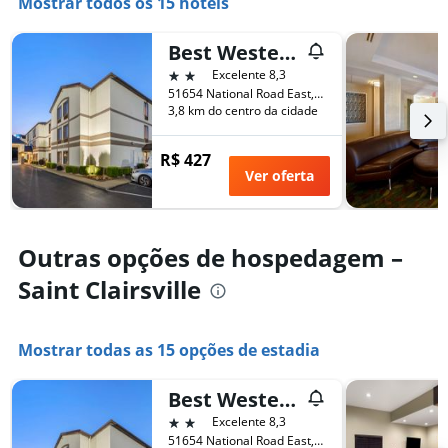
Mostrar todos os 15 hotéis
X
exibindo
o
Best Western St. Clairsville Inn & Suites
número
2 estrelas
Excelente 8,3
de
51654 National Road East, Saint Clairsville, OH, Estados Unidos
dias
3,8 km do centro da cidade
antes
da
R$ 427
estadia
Ver oferta
O
gráfico
tem
1
Outras opções de hospedagem –
eixo
Y
Saint Clairsville
exibindo
o
preço
Mostrar todas as 15 opções de estadia
médio
de
um
Best Western St. Clairsville Inn & Suites
quarto
2 estrelas
Excelente 8,3
51654 National Road East, Saint Clairsville, OH, Estados Unidos