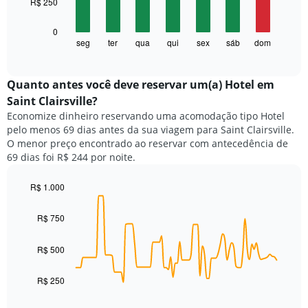
R$ 250
bars.
1
eixo
O
0
X
gráfico
seg
ter
qua
qui
sex
sáb
dom
End
exibindo
of
a
meses.
interactive
seguir
chart
O
exibe
Quanto antes você deve reservar um(a) Hotel em
gráfico
o
tem
Saint Clairsville?
preço
1
Economize dinheiro reservando uma acomodação tipo Hotel
médio
eixo
pelo menos 69 dias antes da sua viagem para Saint Clairsville.
de
Y
O menor preço encontrado ao reservar com antecedência de
um
exibindo
69 dias foi R$ 244 por noite.
quarto
o
para
preço
cada
R$ 1.000
médio
dia
Line
de
Chart
da
graphic.
chart
um
R$ 750
with
semana
quarto
90
O
data
R$ 500
gráfico
points.
tem
1
R$ 250
O
eixo
gráfico
X