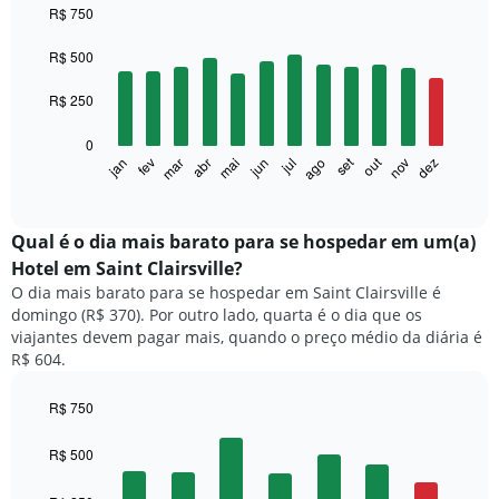
R$ 750
Bar
Chart
graphic.
chart
R$ 500
with
12
R$ 250
bars.
0
O
out
set
fev
mai
ago
nov
jan
abr
jul
mar
jun
dez
gráfico
End
of
a
interactive
seguir
chart
exibe
Qual é o dia mais barato para se hospedar em um(a)
o
Hotel em Saint Clairsville?
preço
O dia mais barato para se hospedar em Saint Clairsville é
médio
domingo (R$ 370). Por outro lado, quarta é o dia que os
de
viajantes devem pagar mais, quando o preço médio da diária é
um
R$ 604.
quarto
a
cada
R$ 750
mês
Bar
Chart
O
graphic.
chart
R$ 500
with
gráfico
7
tem