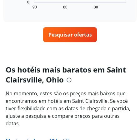
a
0
exibindo
seguir
90
60
30
End
dias
of
exibe
da
interactive
como
chart
semana.
o
O
preço
gráfico
Pesquisar ofertas
de
tem
um
1
quarto
eixo
varia
Y
de
exibindo
acordo
Os hotéis mais baratos em Saint
o
com
preço
Clairsville, Ohio
a
médio
aproximação
de
da
um
No momento, estes são os preços mais baixos que
data
quarto
encontramos em hotéis em Saint Clairsville. Se você
de
estadia
tiver flexibilidade com as datas de chegada e partida,
O
ajuste a pesquisa e compare preços para outras
gráfico
datas.
tem
1
eixo