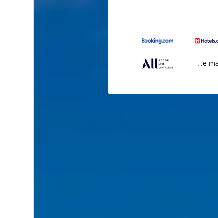
...e m