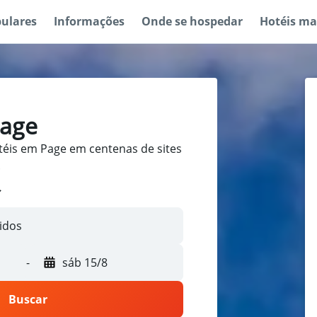
pulares
Informações
Onde se hospedar
Hotéis ma
Page
éis em Page em centenas de sites
.
-
sáb 15/8
Buscar