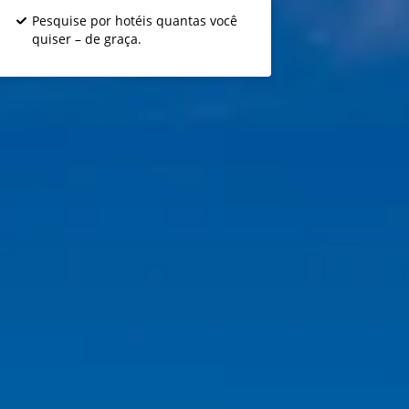
Pesquise por hotéis quantas você
quiser – de graça.