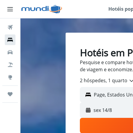
Hotéis po
Passagens Aéreas
Hospedagens
Hotéis em 
Carros
Pesquise e compare hot
Pacotes
de viagem e economize
Explore
2 hóspedes, 1 quarto
Trips
sex 14/8