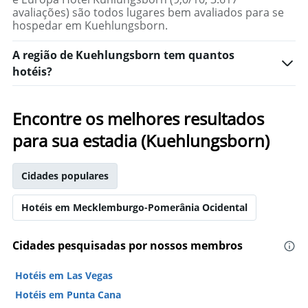
1
de
avaliações) são todos lugares bem avaliados para se
eixo
um
hospedar em Kuehlungsborn.
X
quarto
exibindo
neste
A região de Kuehlungsborn tem quantos
o
fim
número
hotéis?
de
de
semana
dias
encontrado
antes
Encontre os melhores resultados
nos
da
últimos
estadia
para sua estadia (Kuehlungsborn)
3
O
dias
gráfico
tem
Cidades populares
1
eixo
Hotéis em Mecklemburgo-Pomerânia Ocidental
Y
exibindo
o
Cidades pesquisadas por nossos membros
preço
médio
Hotéis em Las Vegas
de
um
Hotéis em Punta Cana
quarto