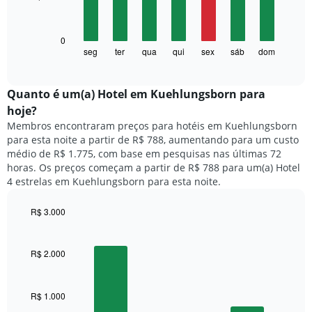
gráfico
bars.
tem
1
O
0
eixo
gráfico
seg
ter
qua
qui
sex
sáb
dom
End
X
of
a
exibindo
interactive
seguir
chart
meses.
exibe
Quanto ​é um(a) Hotel em Kuehlungsborn para
O
o
gráfico
hoje?
preço
tem
Membros encontraram preços para hotéis em Kuehlungsborn
médio
1
para esta noite a partir de R$ 788, aumentando para um custo
de
eixo
médio de R$ 1.775, com base em pesquisas nas últimas 72
um
Y
horas. Os preços começam a partir de R$ 788 para um(a) Hotel
quarto
exibindo
4 estrelas em Kuehlungsborn para esta noite.
para
o
cada
preço
dia
R$ 3.000
médio
da
Bar
de
Chart
semana
graphic.
chart
um
O
with
R$ 2.000
quarto
3
gráfico
bars.
tem
1
R$ 1.000
O
eixo
gráfico