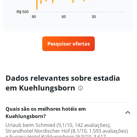
por
para
gráfico
estrelas
hoje
a
R$ 500
O
encontrado
seguir
90
60
30
End
gráfico
of
nos
exibe
interactive
tem
últimos
como
chart
1
3
o
eixo
dias
preço
X
Pesquisar ofertas
de
exibindo
um
categorias
quarto
de
varia
hotéis
de
por
acordo
Dados relevantes sobre estadia
estrelas.
com
O
em Kuehlungsborn
a
gráfico
aproximação
tem
da
1
data
eixo
Quais são os melhores hotéis em
de
Y
estadia
Kuehlungsborn?
exibindo
O
o
Urlaub beim Schmied (9,1/10, 142 avaliações),
gráfico
preço
Strandhotel Nordischer Hof (8,1/10, 1.593 avaliações)
tem
médio
e Europa Hotel Kühlungsborn (9,0/10, 3.617