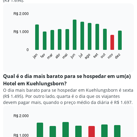
(R$ 1.694).
R$ 2.000
Bar
Chart
graphic.
chart
with
R$ 1.000
12
bars.
0
O
set
out
fev
mai
ago
nov
mar
jun
dez
jan
abr
jul
gráfico
End
of
a
interactive
seguir
chart
exibe
Qual é o dia mais barato para se hospedar em um(a)
o
Hotel em Kuehlungsborn?
preço
O dia mais barato para se hospedar em Kuehlungsborn é sexta
médio
(R$ 1.495). Por outro lado, quarta é o dia que os viajantes
de
devem pagar mais, quando o preço médio da diária é R$ 1.697.
um
quarto
a
R$ 2.000
cada
Bar
Chart
mês
graphic.
chart
with
O
R$ 1.000
7