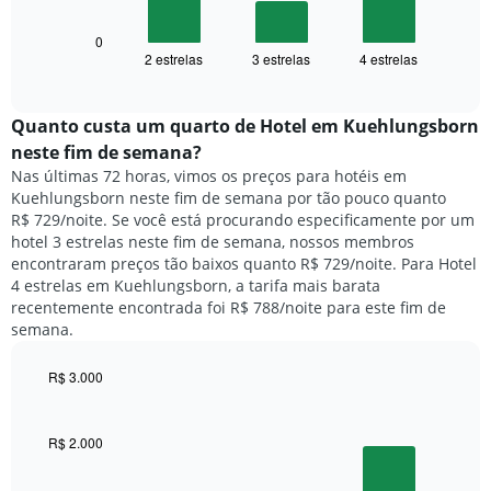
X
a
exibindo
seguir
0
dias
2 estrelas
3 estrelas
4 estrelas
exibe
End
da
of
o
semana.
interactive
preço
chart
O
médio
Quanto custa um quarto de Hotel em Kuehlungsborn
gráfico
de
tem
neste fim de semana?
um
1
Nas últimas 72 horas, vimos os preços para hotéis em
quarto
eixo
Kuehlungsborn neste fim de semana por tão pouco quanto
para
Y
R$ 729/noite. Se você está procurando especificamente por um
hoje
exibindo
hotel 3 estrelas neste fim de semana, nossos membros
e
o
encontraram preços tão baixos quanto R$ 729/noite. Para Hotel
encontrado
preço
4 estrelas em Kuehlungsborn, a tarifa mais barata
nos
médio
recentemente encontrada foi R$ 788/noite para este fim de
últimos
de
semana.
3
um
dias,
quarto
agrupado
R$ 3.000
pela
Bar
Chart
classificação
graphic.
chart
por
with
R$ 2.000
3
estrelas
bars.
O