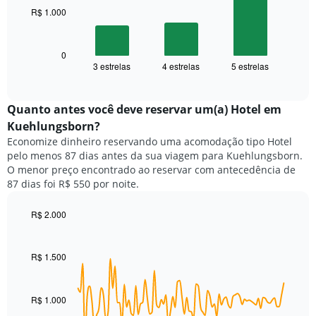
gráfico
R$ 1.000
O
tem
gráfico
1
a
eixo
seguir
0
X
3 estrelas
4 estrelas
5 estrelas
exibe
End
exibindo
of
o
categorias
interactive
preço
chart
de
médio
Quanto antes você deve reservar um(a) Hotel em
hotéis
de
por
Kuehlungsborn?
um
estrelas.
Economize dinheiro reservando uma acomodação tipo Hotel
quarto
O
pelo menos 87 dias antes da sua viagem para Kuehlungsborn.
neste
gráfico
O menor preço encontrado ao reservar com antecedência de
fim
tem
87 dias foi R$ 550 por noite.
de
1
semana
eixo
encontrado
R$ 2.000
Y
nos
Line
Chart
exibindo
graphic.
chart
últimos
o
with
3
R$ 1.500
preço
90
dias,
médio
data
agrupado
de
points.
pela
um
R$ 1.000
classificação
quarto
O