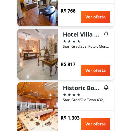
R$ 766
Ver oferta
Hotel Villa Duomo
4 estrelas
Stari Grad 358, Kotor, Montenegro
R$ 817
Ver oferta
Historic Boutique Hotel Cattaro
4 estrelas
Stari Grad/Old Town 432, Kotor, Montenegro
R$ 1.303
Ver oferta