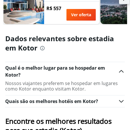
dias
antes
R$ 557
da
Ver oferta
estadia
O
gráfico
tem
Dados relevantes sobre estadia
1
eixo
em Kotor
Y
exibindo
o
preço
Qual é o melhor lugar para se hospedar em
médio
Kotor?
de
Nossos viajantes preferem se hospedar em lugares
um
como Kotor enquanto visitam Kotor.
quarto
Quais são os melhores hotéis em Kotor?
Encontre os melhores resultados