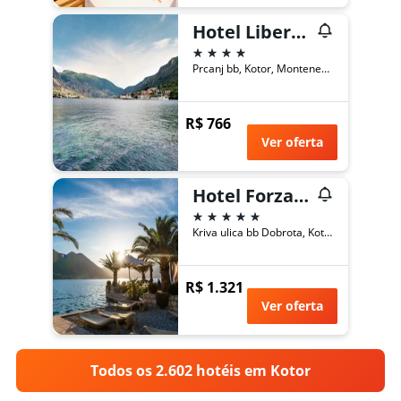
Hotel Libertas
4 estrelas
Prcanj bb, Kotor, Montenegro
R$ 766
Ver oferta
Hotel Forza Mare
5 estrelas
Kriva ulica bb Dobrota, Kotor, Montenegro
R$ 1.321
Ver oferta
Todos os 2.602 hotéis em Kotor