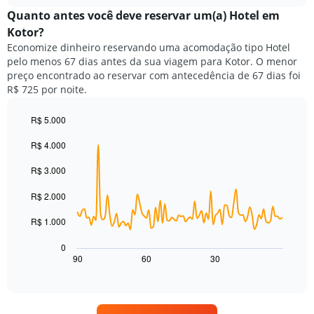
chart
meses.
exibe
Quanto antes você deve reservar um(a) Hotel em
O
o
gráfico
Kotor?
preço
tem
Economize dinheiro reservando uma acomodação tipo Hotel
médio
1
pelo menos 67 dias antes da sua viagem para Kotor. O menor
de
eixo
preço encontrado ao reservar com antecedência de 67 dias foi
um
Y
R$ 725 por noite.
quarto
exibindo
para
o
cada
R$ 5.000
preço
dia
Line
médio
Chart
da
R$ 4.000
graphic.
chart
de
with
semana
um
90
R$ 3.000
O
quarto
data
gráfico
points.
R$ 2.000
tem
1
O
R$ 1.000
eixo
gráfico
X
a
0
exibindo
seguir
90
60
30
End
dias
of
exibe
da
interactive
como
chart
semana.
o
O
preço