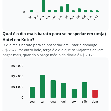
12
bars.
0
O
set
out
jan
fev
mar
abr
mai
jun
jul
ago
nov
dez
gráfico
End
of
a
interactive
seguir
chart
exibe
Qual é o dia mais barato para se hospedar em um(a)
o
Hotel em Kotor?
preço
O dia mais barato para se hospedar em Kotor é domingo
médio
(R$ 762). Por outro lado, terça é o dia que os viajantes devem
de
pagar mais, quando o preço médio da diária é R$ 2.173.
um
quarto
a
R$ 3.000
cada
Bar
Chart
mês
graphic.
chart
R$ 2.000
with
O
7
gráfico
R$ 1.000
bars.
tem
1
O
0
eixo
gráfico
seg
ter
qua
qui
sex
sáb
dom
End
X
of
a
exibindo
interactive
seguir