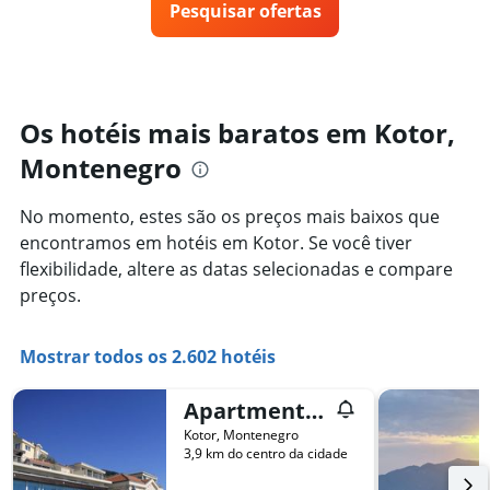
gráfico
Pesquisar ofertas
de
tem
um
1
quarto
eixo
varia
Y
de
exibindo
acordo
Os hotéis mais baratos em Kotor,
o
com
preço
Montenegro
a
médio
aproximação
de
da
um
No momento, estes são os preços mais baixos que
data
quarto
encontramos em hotéis em Kotor. Se você tiver
de
estadia
flexibilidade, altere as datas selecionadas e compare
O
preços.
gráfico
tem
1
Mostrar todos os 2.602 hotéis
eixo
X
Apartments Eagle Eye Villa
exibindo
o
Kotor, Montenegro
número
3,9 km do centro da cidade
de