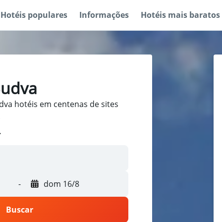
Hotéis populares
Informações
Hotéis mais baratos
Budva
va hotéis em centenas de sites
.
-
dom 16/8
Buscar