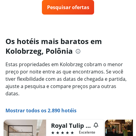
eixo
preço
3
X
Pesquisar ofertas
de
dias
exibindo
um
categorias
quarto
de
varia
hotéis
de
por
acordo
Os hotéis mais baratos em
estrelas.
com
O
Kolobrzeg, Polônia
a
gráfico
aproximação
tem
da
Estas propriedades em Kolobrzeg cobram o menor
1
data
eixo
preço por noite entre as que encontramos. Se você
de
Y
estadia
tiver flexibilidade com as datas de chegada e partida,
exibindo
O
ajuste a pesquisa e compare preços para outras
o
gráfico
datas.
preço
tem
médio
1
de
eixo
Mostrar todos os 2.890 hotéis
um
X
quarto
exibindo
neste
o
Royal Tulip Sand Kolobrzeg
fim
número
5 estrelas
Excelente
de
de