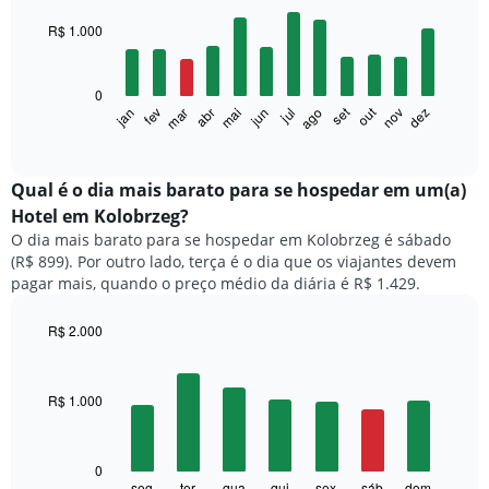
graphic.
chart
with
R$ 1.000
12
bars.
0
O
set
out
fev
mai
ago
nov
mar
jun
dez
jan
abr
jul
gráfico
End
of
a
interactive
seguir
chart
exibe
Qual é o dia mais barato para se hospedar em um(a)
o
Hotel em Kolobrzeg?
preço
O dia mais barato para se hospedar em Kolobrzeg é sábado
médio
(R$ 899). Por outro lado, terça é o dia que os viajantes devem
de
pagar mais, quando o preço médio da diária é R$ 1.429.
um
quarto
a
R$ 2.000
cada
Bar
Chart
mês
graphic.
chart
with
O
R$ 1.000
7
gráfico
bars.
tem
1
O
0
eixo
gráfico
seg
ter
qua
qui
sex
sáb
dom
End