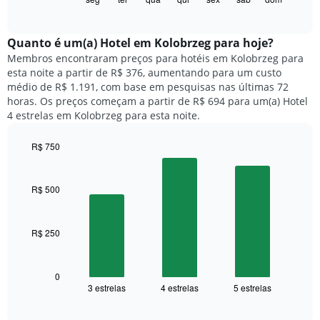
X
of
a
exibindo
interactive
seguir
chart
meses.
exibe
Quanto ​é um(a) Hotel em Kolobrzeg para hoje?
O
o
gráfico
Membros encontraram preços para hotéis em Kolobrzeg para
preço
tem
esta noite a partir de R$ 376, aumentando para um custo
médio
1
médio de R$ 1.191, com base em pesquisas nas últimas 72
de
eixo
horas. Os preços começam a partir de R$ 694 para um(a) Hotel
um
Y
4 estrelas em Kolobrzeg para esta noite.
quarto
exibindo
para
o
R$ 750
cada
preço
dia
Bar
Chart
médio
graphic.
chart
da
de
with
semana
R$ 500
um
3
O
quarto
bars.
gráfico
tem
R$ 250
O
1
gráfico
eixo
a
X
seguir
0
exibindo
3 estrelas
4 estrelas
5 estrelas
exibe
End
dias
of
o
interactive
da
preço
chart