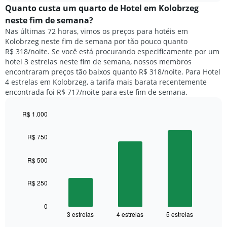
semana.
médio
Quanto custa um quarto de Hotel em Kolobrzeg
O
de
neste fim de semana?
gráfico
um
Nas últimas 72 horas, vimos os preços para hotéis em
tem
quarto
1
Kolobrzeg neste fim de semana por tão pouco quanto
para
eixo
R$ 318/noite. Se você está procurando especificamente por um
hoje
Y
hotel 3 estrelas neste fim de semana, nossos membros
e
exibindo
encontraram preços tão baixos quanto R$ 318/noite. Para Hotel
encontrado
o
4 estrelas em Kolobrzeg, a tarifa mais barata recentemente
nos
preço
encontrada foi R$ 717/noite para este fim de semana.
últimos
médio
3
de
dias,
R$ 1.000
um
agrupado
Bar
Chart
quarto
pela
graphic.
chart
R$ 750
with
classificação
3
por
bars.
R$ 500
estrelas
O
O
gráfico
R$ 250
gráfico
tem
a
1
seguir
0
eixo
3 estrelas
4 estrelas
5 estrelas
exibe
End
X
of
o