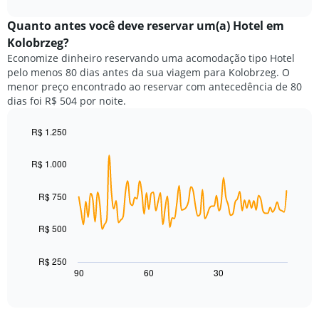
exibindo
interactive
preço
chart
categorias
médio
Quanto antes você deve reservar um(a) Hotel em
de
de
Kolobrzeg?
hotéis
um
por
Economize dinheiro reservando uma acomodação tipo Hotel
quarto
estrelas.
pelo menos 80 dias antes da sua viagem para Kolobrzeg. O
neste
O
menor preço encontrado ao reservar com antecedência de 80
fim
gráfico
dias foi R$ 504 por noite.
de
tem
semana
1
encontrado
R$ 1.250
eixo
nos
Line
Chart
Y
graphic.
chart
últimos
exibindo
R$ 1.000
with
3
o
90
dias,
preço
data
R$ 750
agrupado
points.
médio
pela
de
classificação
R$ 500
O
um
por
gráfico
quarto
estrelas
a
para
R$ 250
O
seguir
hoje
90
60
30
End
gráfico
of
exibe
encontrado
interactive
tem
como
nos
chart
1
o
últimos