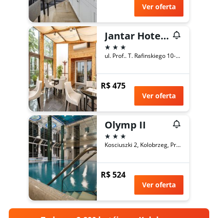
Ver oferta
Jantar Hotel & Spa By Zdrojowa
3 estrelas
ul. Prof.. T. Rafinskiego 10-14, Kolobrzeg, Província da Pomerânia Ocidental, Polônia
R$ 475
Ver oferta
Olymp II
3 estrelas
Kosciuszki 2, Kolobrzeg, Província da Pomerânia Ocidental, Polônia
R$ 524
Ver oferta