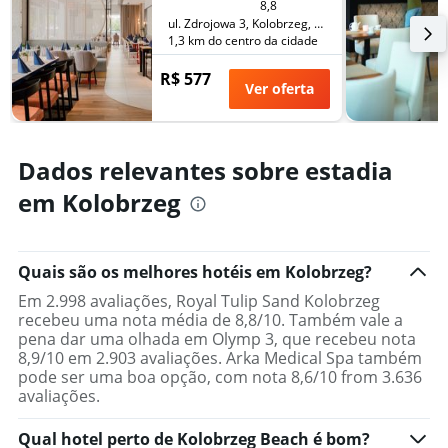
8,8
semana
dias
ul. Zdrojowa 3, Kolobrzeg, Província da Pomerânia Ocidental, Polônia
encontrado
antes
1,3 km do centro da cidade
nos
da
últimos
estadia
R$ 577
3
Ver oferta
O
dias
gráfico
tem
1
Dados relevantes sobre estadia
eixo
Y
em Kolobrzeg
exibindo
o
preço
médio
Quais são os melhores hotéis em Kolobrzeg?
de
Em 2.998 avaliações, Royal Tulip Sand Kolobrzeg
um
recebeu uma nota média de 8,8/10. Também vale a
quarto
pena dar uma olhada em Olymp 3, que recebeu nota
8,9/10 em 2.903 avaliações. Arka Medical Spa também
pode ser uma boa opção, com nota 8,6/10 from 3.636
avaliações.
Qual hotel perto de Kolobrzeg Beach é bom?