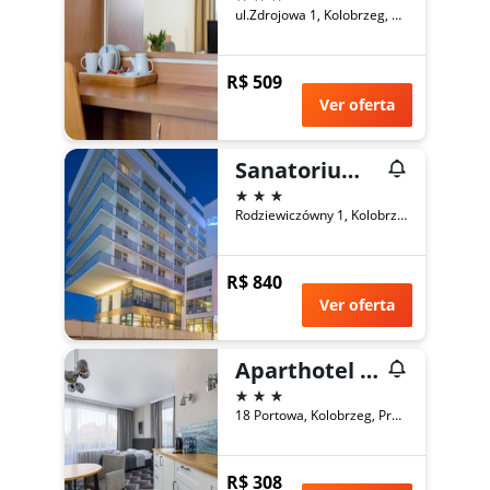
ul.Zdrojowa 1, Kolobrzeg, Província da Pomerânia Ocidental, Polônia
R$ 509
Ver oferta
Sanatorium Uzdrowiskowe Baltyk
3 estrelas
Rodziewiczówny 1, Kolobrzeg, Província da Pomerânia Ocidental, Polônia
R$ 840
Ver oferta
Aparthotel Etna
3 estrelas
18 Portowa, Kolobrzeg, Província da Pomerânia Ocidental, Polônia
R$ 308