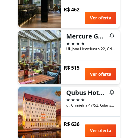
R$ 462
Ver oferta
Mercure Gdansk Stare Miasto
4 estrelas
Ul. Jana Heweliusza 22, Gdansk, Província de Pomerânia, Polônia
R$ 515
Ver oferta
Qubus Hotel Gdansk
4 estrelas
ul. Chmielna 47/52, Gdansk, Província de Pomerânia, Polônia
R$ 636
Ver oferta