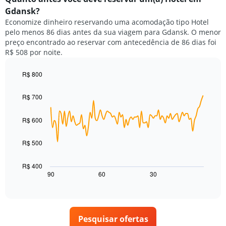
de
de
Gdansk?
hotéis
um
por
Economize dinheiro reservando uma acomodação tipo Hotel
quarto
estrelas.
pelo menos 86 dias antes da sua viagem para Gdansk. O menor
neste
O
preço encontrado ao reservar com antecedência de 86 dias foi
fim
gráfico
R$ 508 por noite.
de
tem
semana
1
encontrado
R$ 800
eixo
nos
Line
Chart
Y
graphic.
chart
últimos
exibindo
R$ 700
with
3
o
90
dias,
preço
data
R$ 600
agrupado
points.
médio
pela
de
classificação
R$ 500
O
um
por
gráfico
quarto
estrelas
a
para
R$ 400
O
seguir
hoje
90
60
30
End
gráfico
of
exibe
encontrado
interactive
tem
como
nos
chart
1
o
últimos
eixo
preço
3
X
Pesquisar ofertas
de
dias