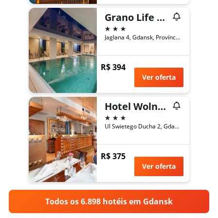
Grano Life Gdańsk
3 estrelas
Jaglana 4, Gdansk, Província de Pomerânia, Polônia
R$ 394
Ver oferta
Hotel Wolne Miasto Old Town Gdansk
3 estrelas
Ul Swietego Ducha 2, Gdansk, Província de Pomerânia, Polônia
R$ 375
Ver oferta
Todos os 6.898 hotéis em Gdansk