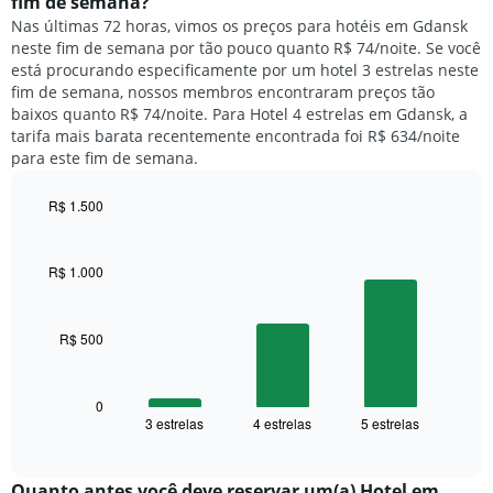
fim de semana?
gráfico
um
Nas últimas 72 horas, vimos os preços para hotéis em Gdansk
tem
quarto
1
neste fim de semana por tão pouco quanto R$ 74/noite. Se você
para
eixo
está procurando especificamente por um hotel 3 estrelas neste
hoje
Y
fim de semana, nossos membros encontraram preços tão
e
exibindo
baixos quanto R$ 74/noite. Para Hotel 4 estrelas em Gdansk, a
encontrado
o
tarifa mais barata recentemente encontrada foi R$ 634/noite
nos
preço
para este fim de semana.
últimos
médio
3
de
dias,
R$ 1.500
um
agrupado
Bar
Chart
quarto
pela
graphic.
chart
with
classificação
R$ 1.000
3
por
bars.
estrelas
O
R$ 500
O
gráfico
gráfico
tem
a
1
seguir
0
eixo
3 estrelas
4 estrelas
5 estrelas
exibe
End
X
of
o
exibindo
interactive
preço
chart
categorias
médio
Quanto antes você deve reservar um(a) Hotel em