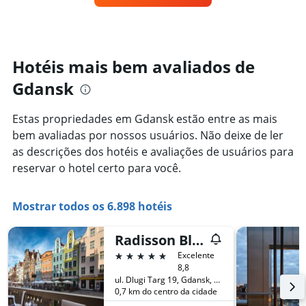
exibindo
um
categorias
quarto
de
varia
hotéis
de
por
acordo
Hotéis mais bem avaliados de
estrelas.
com
O
Gdansk
a
gráfico
aproximação
tem
da
Estas propriedades em Gdansk estão entre as mais
1
data
eixo
bem avaliadas por nossos usuários. Não deixe de ler
de
Y
estadia
as descrições dos hotéis e avaliações de usuários para
exibindo
O
reservar o hotel certo para você.
o
gráfico
preço
tem
médio
1
Mostrar todos os 6.898 hotéis
de
eixo
um
X
quarto
Radisson Blu Hotel, Gdansk
exibindo
neste
o
5 estrelas
Excelente
fim
número
8,8
de
de
ul. Dlugi Targ 19, Gdansk, Província de Pomerânia, Polônia
semana
dias
0,7 km do centro da cidade
encontrado
antes