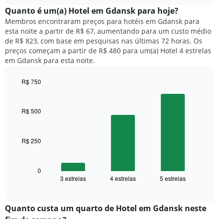
chart
meses.
exibe
Quanto ​é um(a) Hotel em Gdansk para hoje?
O
o
gráfico
Membros encontraram preços para hotéis em Gdansk para
preço
tem
esta noite a partir de R$ 67, aumentando para um custo médio
médio
1
de R$ 823, com base em pesquisas nas últimas 72 horas. Os
de
eixo
preços começam a partir de R$ 480 para um(a) Hotel 4 estrelas
um
Y
em Gdansk para esta noite.
quarto
exibindo
para
o
R$ 750
cada
preço
dia
Bar
Chart
médio
graphic.
chart
da
de
with
semana
R$ 500
um
3
O
quarto
bars.
gráfico
tem
R$ 250
O
1
gráfico
eixo
a
X
seguir
0
exibindo
3 estrelas
4 estrelas
5 estrelas
exibe
End
dias
of
o
interactive
da
preço
chart
semana.
médio
Quanto custa um quarto de Hotel em Gdansk neste
O
de