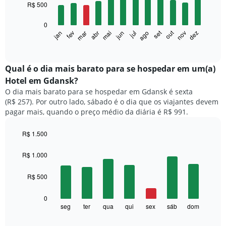
12
R$ 500
bars.
0
O
set
out
fev
mai
ago
nov
mar
jun
dez
jan
abr
jul
gráfico
End
of
a
interactive
seguir
chart
exibe
Qual é o dia mais barato para se hospedar em um(a)
o
Hotel em Gdansk?
preço
O dia mais barato para se hospedar em Gdansk é sexta
médio
(R$ 257). Por outro lado, sábado é o dia que os viajantes devem
de
pagar mais, quando o preço médio da diária é R$ 991.
um
quarto
a
R$ 1.500
cada
Bar
Chart
mês
graphic.
chart
R$ 1.000
with
O
7
gráfico
R$ 500
bars.
tem
1
O
0
eixo
gráfico
seg
ter
qua
qui
sex
sáb
dom
End
X
of
a
exibindo
interactive
seguir