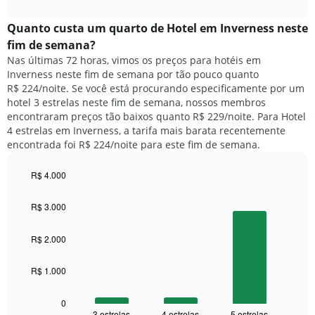
o
interactive
da
preço
chart
semana.
médio
Quanto custa um quarto de Hotel em Inverness neste
O
de
fim de semana?
gráfico
um
Nas últimas 72 horas, vimos os preços para hotéis em
tem
quarto
1
Inverness neste fim de semana por tão pouco quanto
para
eixo
R$ 224/noite. Se você está procurando especificamente por um
hoje
Y
hotel 3 estrelas neste fim de semana, nossos membros
e
exibindo
encontraram preços tão baixos quanto R$ 229/noite. Para Hotel
encontrado
o
4 estrelas em Inverness, a tarifa mais barata recentemente
nos
preço
encontrada foi R$ 224/noite para este fim de semana.
últimos
médio
3
de
dias,
R$ 4.000
um
agrupado
Bar
Chart
quarto
pela
graphic.
chart
R$ 3.000
with
classificação
3
por
bars.
R$ 2.000
estrelas
O
O
gráfico
R$ 1.000
gráfico
tem
a
1
seguir
0
eixo
3 estrelas
4 estrelas
5 estrelas
End