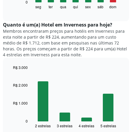
O
0
eixo
gráfico
seg
ter
qua
qui
sex
sáb
dom
End
X
of
a
exibindo
interactive
seguir
chart
meses.
exibe
Quanto ​é um(a) Hotel em Inverness para hoje?
O
o
gráfico
Membros encontraram preços para hotéis em Inverness para
preço
tem
esta noite a partir de R$ 224, aumentando para um custo
médio
1
médio de R$ 1.712, com base em pesquisas nas últimas 72
de
eixo
horas. Os preços começam a partir de R$ 224 para um(a) Hotel
um
Y
4 estrelas em Inverness para esta noite.
quarto
exibindo
para
o
R$ 3.000
cada
preço
dia
Bar
Chart
médio
graphic.
chart
da
de
with
semana
R$ 2.000
um
4
O
quarto
bars.
gráfico
tem
R$ 1.000
O
1
gráfico
eixo
a
X
seguir
0
exibindo
2 estrelas
3 estrelas
4 estrelas
5 estrelas
exibe
End
dias
of