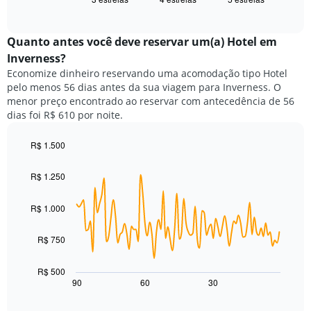
exibe
X
of
o
exibindo
interactive
preço
chart
categorias
médio
Quanto antes você deve reservar um(a) Hotel em
de
de
Inverness?
hotéis
um
por
Economize dinheiro reservando uma acomodação tipo Hotel
quarto
estrelas.
pelo menos 56 dias antes da sua viagem para Inverness. O
neste
O
menor preço encontrado ao reservar com antecedência de 56
fim
gráfico
dias foi R$ 610 por noite.
de
tem
semana
1
encontrado
R$ 1.500
eixo
nos
Line
Chart
Y
graphic.
chart
últimos
exibindo
R$ 1.250
with
3
o
90
dias,
preço
data
R$ 1.000
agrupado
points.
médio
pela
de
classificação
R$ 750
O
um
por
gráfico
quarto
estrelas
a
para
R$ 500
O
seguir
hoje
90
60
30
End
gráfico
of
exibe
encontrado
interactive
tem
como
nos
chart