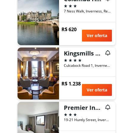
3 estrelas
7 Ness Walk, Inverness, Reino Unido
R$ 620
Ver oferta
Kingsmills Hotel
4 estrelas
Culcabock Road 1, Inverness, Reino Unido
R$ 1.238
Ver oferta
Premier Inn Inverness Centre - River Ness
3 estrelas
19-21 Huntly Street, Inverness, Reino Unido