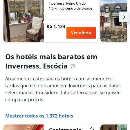
número
Inverness, Reino Unido
de
de
1,6 km do centro da cidade
semana
dias
encontrado
antes
nos
da
R$ 1.123
últimos
estadia
3
Ver oferta
O
dias
gráfico
tem
1
Os hotéis mais baratos em
eixo
Y
Inverness, Escócia
exibindo
o
preço
Atualmente, estes são os hotéis com as menores
médio
tarifas que encontramos em Inverness para as datas
de
selecionadas. Considere datas alternativas se quiser
um
comparar preços.
quarto
Mostrar todos os 1.372 hotéis