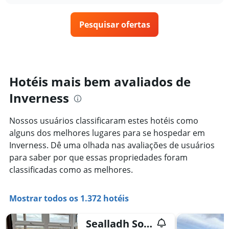
1
o
últimos
eixo
preço
3
X
Pesquisar ofertas
de
dias
exibindo
um
categorias
quarto
de
varia
hotéis
de
por
acordo
Hotéis mais bem avaliados de
estrelas.
com
O
Inverness
a
gráfico
aproximação
tem
da
Nossos usuários classificaram estes hotéis como
1
data
eixo
alguns dos melhores lugares para se hospedar em
de
Y
estadia
Inverness. Dê uma olhada nas avaliações de usuários
exibindo
O
para saber por que essas propriedades foram
o
gráfico
classificadas como as melhores.
preço
tem
médio
1
de
eixo
Mostrar todos os 1.372 hotéis
um
X
quarto
exibindo
neste
o
Sealladh Sona
fim