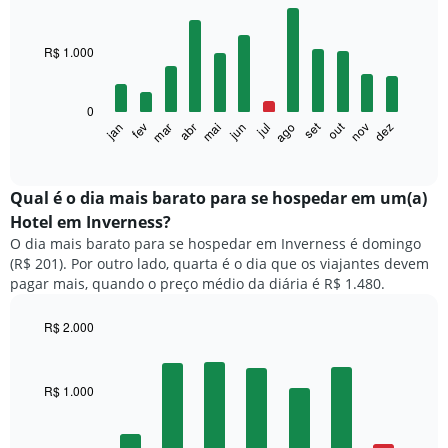
Bar
Chart
graphic.
chart
with
R$ 1.000
12
bars.
0
O
set
out
fev
mai
ago
nov
mar
jun
dez
jan
abr
jul
gráfico
End
of
a
interactive
seguir
chart
exibe
Qual é o dia mais barato para se hospedar em um(a)
o
Hotel em Inverness?
preço
O dia mais barato para se hospedar em Inverness é domingo
médio
(R$ 201). Por outro lado, quarta é o dia que os viajantes devem
de
pagar mais, quando o preço médio da diária é R$ 1.480.
um
quarto
a
R$ 2.000
cada
Bar
Chart
mês
graphic.
chart
with
O
R$ 1.000
7
gráfico
bars.
tem
1