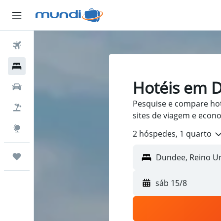
Passagens Aéreas
Hospedagens
Hotéis em 
Carros
Pesquise e compare ho
Pacotes
sites de viagem e econ
Explore
2 hóspedes, 1 quarto
Trips
sáb 15/8