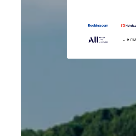
...e m