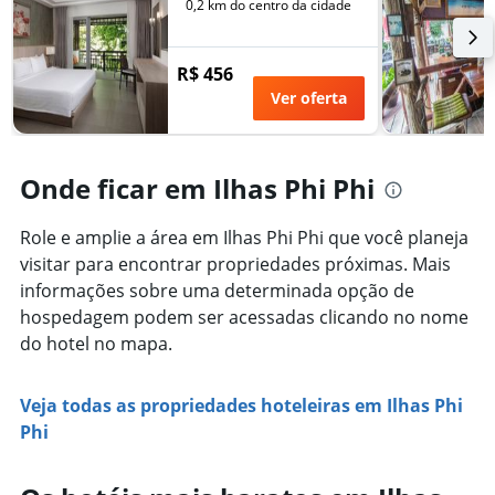
número
0,2 km do centro da cidade
de
de
semana
dias
encontrado
antes
R$ 456
nos
da
Ver oferta
últimos
estadia
3
O
dias
gráfico
tem
Onde ficar em Ilhas Phi Phi
1
eixo
Y
Role e amplie a área em Ilhas Phi Phi que você planeja
exibindo
visitar para encontrar propriedades próximas. Mais
o
informações sobre uma determinada opção de
preço
hospedagem podem ser acessadas clicando no nome
médio
de
do hotel no mapa.
um
quarto
Veja todas as propriedades hoteleiras em Ilhas Phi
Phi