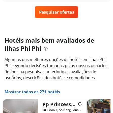
1
o
últimos
eixo
preço
3
X
Pesquisar ofertas
de
dias
exibindo
um
categorias
quarto
de
varia
hotéis
de
por
acordo
Hotéis mais bem avaliados de
estrelas.
com
O
Ilhas Phi Phi
a
gráfico
aproximação
tem
da
Algumas das melhores opções de hotéis em Ilhas Phi
1
data
eixo
Phi segundo decisões tomadas pelos nossos usuários.
de
Y
estadia
Refine sua pesquisa conferindo as avaliações de
exibindo
O
usuários, descrições dos hotéis e comodidades.
o
gráfico
preço
tem
médio
1
Mostrar todos os 271 hotéis
de
eixo
um
X
quarto
Pp Princess Resort
exibindo
neste
o
103 Moo 7, Ao Nang, Muang, Krabi, Ilhas Phi Phi, Tailândia
fim