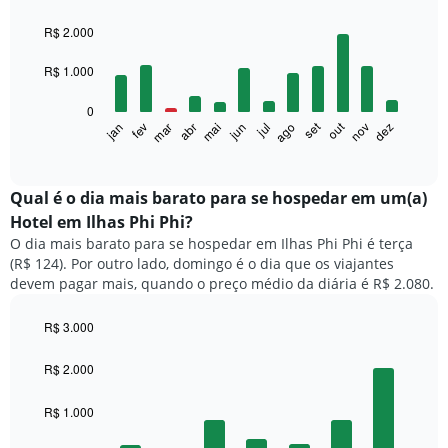
Bar
Chart
graphic.
chart
R$ 2.000
with
12
R$ 1.000
bars.
0
O
set
out
fev
mai
ago
nov
mar
jun
dez
jan
abr
jul
gráfico
End
of
a
interactive
seguir
chart
exibe
Qual é o dia mais barato para se hospedar em um(a)
o
Hotel em Ilhas Phi Phi?
preço
O dia mais barato para se hospedar em Ilhas Phi Phi é terça
médio
(R$ 124). Por outro lado, domingo é o dia que os viajantes
de
devem pagar mais, quando o preço médio da diária é R$ 2.080.
um
quarto
a
R$ 3.000
cada
Bar
Chart
mês
graphic.
chart
R$ 2.000
with
O
7
gráfico
R$ 1.000
bars.
tem
1