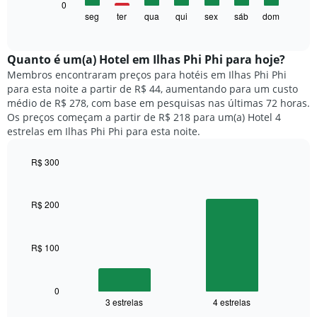
O
0
eixo
gráfico
seg
ter
qua
qui
sex
sáb
dom
End
X
of
a
exibindo
interactive
seguir
chart
meses.
exibe
Quanto ​é um(a) Hotel em Ilhas Phi Phi para hoje?
O
o
gráfico
Membros encontraram preços para hotéis em Ilhas Phi Phi
preço
tem
para esta noite a partir de R$ 44, aumentando para um custo
médio
1
médio de R$ 278, com base em pesquisas nas últimas 72 horas.
de
eixo
Os preços começam a partir de R$ 218 para um(a) Hotel 4
um
Y
estrelas em Ilhas Phi Phi para esta noite.
quarto
exibindo
para
o
R$ 300
cada
preço
dia
Bar
Chart
médio
graphic.
chart
da
de
with
semana
R$ 200
um
2
O
quarto
bars.
gráfico
tem
R$ 100
O
1
gráfico
eixo
a
X
seguir
0
exibindo
3 estrelas
4 estrelas
exibe
End
dias
of