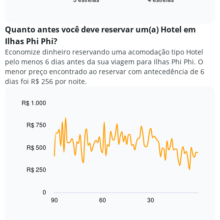
exibe
X
of
o
exibindo
interactive
preço
chart
categorias
médio
Quanto antes você deve reservar um(a) Hotel em
de
de
Ilhas Phi Phi?
hotéis
um
por
Economize dinheiro reservando uma acomodação tipo Hotel
quarto
estrelas.
pelo menos 6 dias antes da sua viagem para Ilhas Phi Phi. O
neste
O
menor preço encontrado ao reservar com antecedência de 6
fim
gráfico
dias foi R$ 256 por noite.
de
tem
semana
1
encontrado
R$ 1.000
eixo
nos
Line
Chart
Y
graphic.
chart
últimos
exibindo
R$ 750
with
3
o
90
dias,
preço
data
R$ 500
agrupado
points.
médio
pela
de
classificação
R$ 250
O
um
por
gráfico
quarto
estrelas
a
para
0
O
seguir
hoje
90
60
30
End
gráfico
of
exibe
encontrado
interactive
tem
como
nos
chart