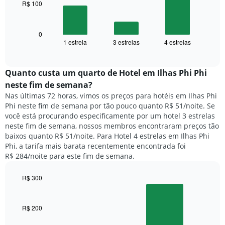
tem
R$ 100
O
1
gráfico
eixo
a
X
seguir
0
exibindo
1 estrela
3 estrelas
4 estrelas
exibe
End
dias
of
o
interactive
da
preço
chart
semana.
médio
Quanto custa um quarto de Hotel em Ilhas Phi Phi
O
de
neste fim de semana?
gráfico
um
Nas últimas 72 horas, vimos os preços para hotéis em Ilhas Phi
tem
quarto
1
Phi neste fim de semana por tão pouco quanto R$ 51/noite. Se
para
eixo
você está procurando especificamente por um hotel 3 estrelas
hoje
Y
neste fim de semana, nossos membros encontraram preços tão
e
exibindo
baixos quanto R$ 51/noite. Para Hotel 4 estrelas em Ilhas Phi
encontrado
o
Phi, a tarifa mais barata recentemente encontrada foi
nos
preço
R$ 284/noite para este fim de semana.
últimos
médio
3
de
dias,
R$ 300
um
agrupado
Bar
Chart
quarto
pela
graphic.
chart
with
classificação
R$ 200
2
por
bars.
estrelas