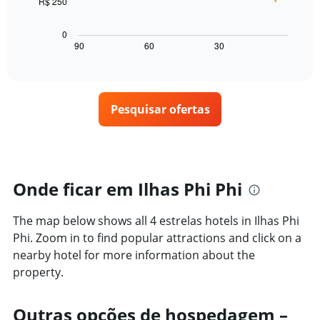
classificação
R$ 250
O
um
por
gráfico
quarto
estrelas
a
para
0
O
seguir
hoje
90
60
30
End
gráfico
of
exibe
encontrado
interactive
tem
como
nos
chart
1
o
últimos
eixo
preço
3
X
Pesquisar ofertas
de
dias
exibindo
um
categorias
quarto
de
varia
hotéis
de
por
acordo
Onde ficar em Ilhas Phi Phi
estrelas.
com
O
a
gráfico
The map below shows all 4 estrelas hotels in Ilhas Phi
aproximação
tem
da
Phi. Zoom in to find popular attractions and click on a
1
data
nearby hotel for more information about the
eixo
de
Y
property.
estadia
exibindo
O
o
gráfico
Outras opções de hospedagem –
preço
tem