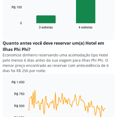
O
R$ 100
O
gráfico
gráfico
tem
a
1
seguir
0
eixo
3 estrelas
4 estrelas
exibe
End
X
of
o
exibindo
interactive
preço
chart
categorias
médio
Quanto antes você deve reservar um(a) Hotel em
de
de
Ilhas Phi Phi?
hotéis
um
por
Economize dinheiro reservando uma acomodação tipo Hotel
quarto
estrelas.
pelo menos 6 dias antes da sua viagem para Ilhas Phi Phi. O
neste
O
menor preço encontrado ao reservar com antecedência de 6
fim
gráfico
dias foi R$ 256 por noite.
de
tem
semana
1
encontrado
R$ 1.000
eixo
nos
Line
Chart
Y
graphic.
chart
últimos
exibindo
R$ 750
with
3
o
90
dias,
preço
data
R$ 500
agrupado
points.
médio
pela
de