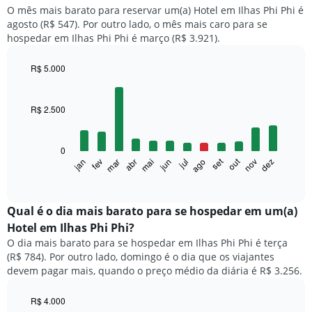
O mês mais barato para reservar um(a) Hotel em Ilhas Phi Phi é
agosto (R$ 547). Por outro lado, o mês mais caro para se
hospedar em Ilhas Phi Phi é março (R$ 3.921).
R$ 5.000
Bar
Chart
graphic.
chart
with
R$ 2.500
12
bars.
0
O
set
out
fev
mai
ago
nov
mar
jun
dez
jan
abr
jul
gráfico
End
of
a
interactive
seguir
chart
exibe
Qual é o dia mais barato para se hospedar em um(a)
o
Hotel em Ilhas Phi Phi?
preço
O dia mais barato para se hospedar em Ilhas Phi Phi é terça
médio
(R$ 784). Por outro lado, domingo é o dia que os viajantes
de
devem pagar mais, quando o preço médio da diária é R$ 3.256.
um
quarto
a
R$ 4.000