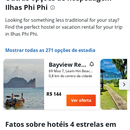
médio
1
Ilhas Phi Phi
de
eixo
um
X
quarto
Looking for something less traditional for your stay?
exibindo
neste
o
Find the perfect hostel or vacation rental for your trip
fim
número
in Ilhas Phi Phi.
de
de
semana
dias
encontrado
antes
Mostrar todas as 271 opções de estadia
nos
da
últimos
estadia
3
Bayview Resort Phi Phi Island - Beach Front Resort
O
dias
gráfico
69 Moo 7, Leam Hin Beach, Ton Sai Bay, Ilhas Phi Phi, Tailândia
tem
0,8 km do centro da cidade
1
eixo
Y
R$ 144
exibindo
Ver oferta
o
preço
médio
de
Fatos sobre hotéis 4 estrelas em
um