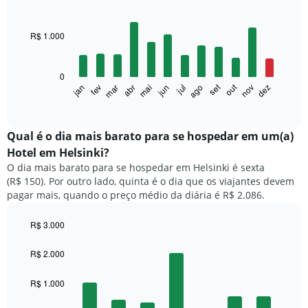
Bar
Chart
graphic.
chart
with
R$ 1.000
12
bars.
0
O
set
out
fev
mai
ago
nov
mar
jun
dez
jan
abr
jul
gráfico
End
of
a
interactive
seguir
chart
exibe
Qual é o dia mais barato para se hospedar em um(a)
o
Hotel em Helsinki?
preço
O dia mais barato para se hospedar em Helsinki é sexta
médio
(R$ 150). Por outro lado, quinta é o dia que os viajantes devem
de
pagar mais, quando o preço médio da diária é R$ 2.086.
um
quarto
a
R$ 3.000
cada
Bar
Chart
mês
graphic.
chart
R$ 2.000
with
O
7
gráfico
R$ 1.000
bars.
tem
1