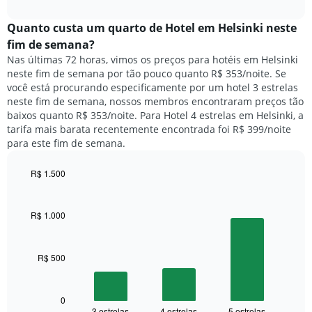
o
interactive
da
preço
chart
semana.
médio
Quanto custa um quarto de Hotel em Helsinki neste
O
de
fim de semana?
gráfico
um
Nas últimas 72 horas, vimos os preços para hotéis em Helsinki
tem
quarto
1
neste fim de semana por tão pouco quanto R$ 353/noite. Se
para
eixo
você está procurando especificamente por um hotel 3 estrelas
hoje
Y
neste fim de semana, nossos membros encontraram preços tão
e
exibindo
baixos quanto R$ 353/noite. Para Hotel 4 estrelas em Helsinki, a
encontrado
o
tarifa mais barata recentemente encontrada foi R$ 399/noite
nos
preço
para este fim de semana.
últimos
médio
3
de
dias,
R$ 1.500
um
agrupado
Bar
Chart
quarto
pela
graphic.
chart
with
classificação
R$ 1.000
3
por
bars.
estrelas
O
R$ 500
O
gráfico
gráfico
tem
a
1
seguir
0
eixo
3 estrelas
4 estrelas
5 estrelas
End