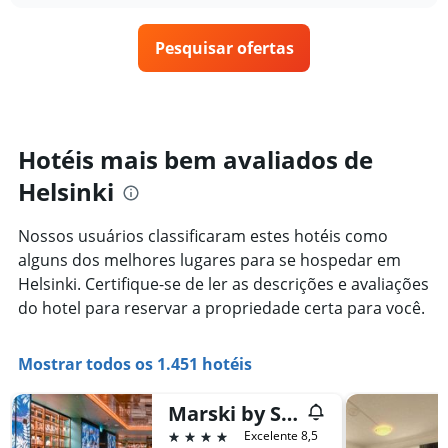
1
o
últimos
eixo
preço
3
X
Pesquisar ofertas
de
dias
exibindo
um
categorias
quarto
de
varia
hotéis
de
por
acordo
Hotéis mais bem avaliados de
estrelas.
com
O
Helsinki
a
gráfico
aproximação
tem
da
Nossos usuários classificaram estes hotéis como
1
data
eixo
alguns dos melhores lugares para se hospedar em
de
Y
estadia
Helsinki. Certifique-se de ler as descrições e avaliações
exibindo
O
do hotel para reservar a propriedade certa para você.
o
gráfico
preço
tem
médio
1
Mostrar todos os 1.451 hotéis
de
eixo
um
X
quarto
Marski by Scandic
exibindo
neste
o
4 estrelas
Excelente 8,5
fim