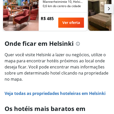
número
Mannerheimintie 10, Helsinki, Uusimaa, Finlândia
de
de
0,6 km do centro da cidade
semana
dias
encontrado
antes
R$ 485
nos
da
Ver oferta
últimos
estadia
3
O
dias
gráfico
tem
Onde ficar em Helsinki
1
eixo
Y
Quer você visite Helsinki a lazer ou negócios, utilize o
exibindo
mapa para encontrar hotéis próximos ao local onde
o
deseja ficar. Você pode encontrar mais informações
preço
sobre um determinado hotel clicando na propriedade
médio
de
no mapa.
um
quarto
Veja todas as propriedades hoteleiras em Helsinki
Os hotéis mais baratos em