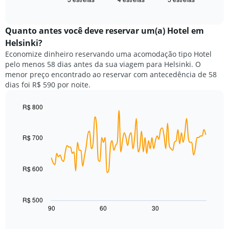
exibe
X
of
o
exibindo
interactive
preço
chart
categorias
médio
Quanto antes você deve reservar um(a) Hotel em
de
de
Helsinki?
hotéis
um
por
Economize dinheiro reservando uma acomodação tipo Hotel
quarto
estrelas.
pelo menos 58 dias antes da sua viagem para Helsinki. O
neste
O
menor preço encontrado ao reservar com antecedência de 58
fim
gráfico
dias foi R$ 590 por noite.
de
tem
semana
1
encontrado
R$ 800
eixo
nos
Line
Chart
Y
graphic.
chart
últimos
exibindo
with
3
R$ 700
o
90
dias,
preço
data
agrupado
points.
médio
pela
de
R$ 600
classificação
O
um
por
gráfico
quarto
estrelas
a
para
R$ 500
O
seguir
hoje
90
60
30
End
gráfico
of
exibe
encontrado
interactive
tem
como
nos
chart