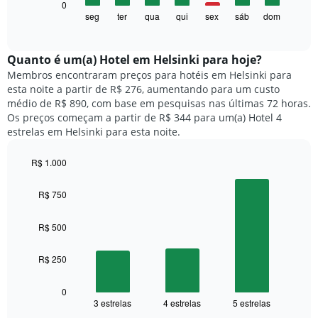
O
0
eixo
gráfico
seg
ter
qua
qui
sex
sáb
dom
End
X
of
a
exibindo
interactive
seguir
chart
meses.
exibe
Quanto ​é um(a) Hotel em Helsinki para hoje?
O
o
gráfico
Membros encontraram preços para hotéis em Helsinki para
preço
tem
esta noite a partir de R$ 276, aumentando para um custo
médio
1
médio de R$ 890, com base em pesquisas nas últimas 72 horas.
de
eixo
Os preços começam a partir de R$ 344 para um(a) Hotel 4
um
Y
estrelas em Helsinki para esta noite.
quarto
exibindo
para
o
R$ 1.000
cada
preço
dia
Bar
Chart
médio
graphic.
chart
da
R$ 750
de
with
semana
um
3
O
quarto
bars.
R$ 500
gráfico
tem
O
1
R$ 250
gráfico
eixo
a
X
seguir
0
exibindo
3 estrelas
4 estrelas
5 estrelas
exibe
End
dias
of