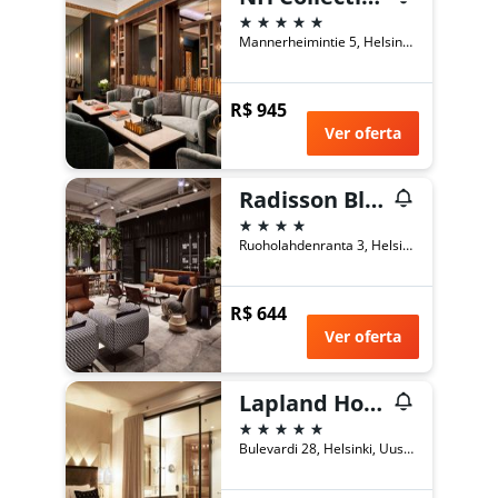
5 estrelas
Mannerheimintie 5, Helsinki, Finlandia, Helsinki, Uusimaa, Finlândia
R$ 945
Ver oferta
Radisson Blu Seaside Hotel, Helsinki
4 estrelas
Ruoholahdenranta 3, Helsinki, Uusimaa, Finlândia
R$ 644
Ver oferta
Lapland Hotels Bulevardi
5 estrelas
Bulevardi 28, Helsinki, Uusimaa, Finlândia