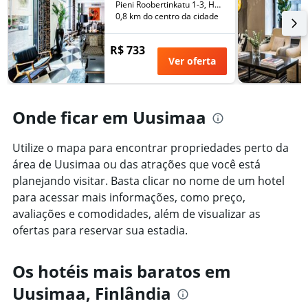
número
Pieni Roobertinkatu 1-3, Helsinki, Uusimaa, Finlândia
de
0,8 km do centro da cidade
dias
antes
R$ 733
da
Ver oferta
estadia
O
gráfico
tem
Onde ficar em Uusimaa
1
eixo
Y
Utilize o mapa para encontrar propriedades perto da
exibindo
área de Uusimaa ou das atrações que você está
o
planejando visitar. Basta clicar no nome de um hotel
preço
para acessar mais informações, como preço,
médio
de
avaliações e comodidades, além de visualizar as
um
ofertas para reservar sua estadia.
quarto
Os hotéis mais baratos em
Uusimaa, Finlândia