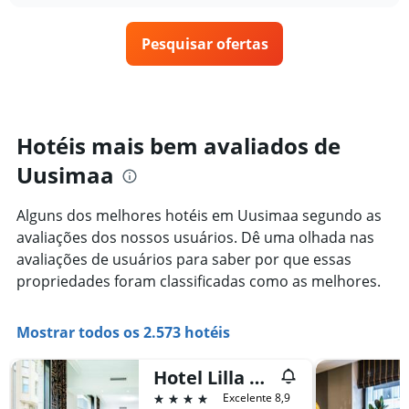
semana.
o
O
preço
gráfico
Pesquisar ofertas
de
tem
um
1
quarto
eixo
varia
Y
de
exibindo
acordo
Hotéis mais bem avaliados de
o
com
preço
Uusimaa
a
médio
aproximação
de
da
um
Alguns dos melhores hotéis em Uusimaa segundo as
data
quarto
avaliações dos nossos usuários. Dê uma olhada nas
de
estadia
avaliações de usuários para saber por que essas
O
propriedades foram classificadas como as melhores.
gráfico
tem
1
Mostrar todos os 2.573 hotéis
eixo
X
Hotel Lilla Roberts, an Ascend Collection Hotel Member
exibindo
o
4 estrelas
Excelente 8,9