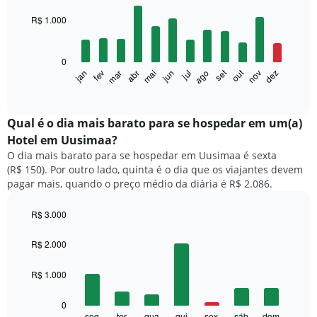
graphic.
chart
with
R$ 1.000
12
bars.
0
O
set
out
fev
mai
ago
nov
mar
jun
dez
jan
abr
jul
gráfico
End
of
a
interactive
seguir
chart
exibe
Qual é o dia mais barato para se hospedar em um(a)
o
Hotel em Uusimaa?
preço
O dia mais barato para se hospedar em Uusimaa é sexta
médio
(R$ 150). Por outro lado, quinta é o dia que os viajantes devem
de
pagar mais, quando o preço médio da diária é R$ 2.086.
um
quarto
a
R$ 3.000
cada
Bar
Chart
mês
graphic.
chart
R$ 2.000
with
O
7
gráfico
R$ 1.000
bars.
tem
1
O
0
eixo
gráfico
seg
ter
qua
qui
sex
sáb
dom
End