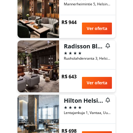
Mannerheimintie 5, Helsinki, Finlandia, Helsinki, Uusimaa, Finlândia
R$ 944
Ver oferta
Radisson Blu Seaside Hotel, Helsinki
4 estrelas
Ruoholahdenranta 3, Helsinki, Uusimaa, Finlândia
R$ 643
Ver oferta
Hilton Helsinki Airport
4 estrelas
Lentajankuja 1, Vantaa, Uusimaa, Finlândia
R$ 698