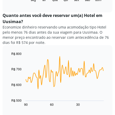
X
of
a
exibindo
interactive
seguir
chart
meses.
exibe
Quanto antes você deve reservar um(a) Hotel em
O
o
gráfico
Uusimaa?
preço
tem
Economize dinheiro reservando uma acomodação tipo Hotel
médio
1
pelo menos 76 dias antes da sua viagem para Uusimaa. O
de
eixo
menor preço encontrado ao reservar com antecedência de 76
um
Y
dias foi R$ 574 por noite.
quarto
exibindo
para
o
cada
R$ 800
preço
dia
Line
médio
Chart
da
graphic.
chart
de
with
semana
R$ 700
um
90
O
quarto
data
gráfico
points.
tem
R$ 600
1
O
eixo
gráfico
X
a
R$ 500
exibindo
seguir
90
60
30
End
dias
of
exibe
da
interactive
como
chart