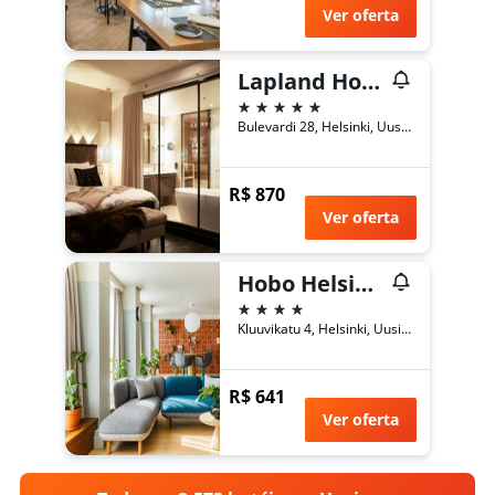
Ver oferta
Lapland Hotels Bulevardi
5 estrelas
Bulevardi 28, Helsinki, Uusimaa, Finlândia
R$ 870
Ver oferta
Hobo Helsinki, an Ascend Collection Hotel
4 estrelas
Kluuvikatu 4, Helsinki, Uusimaa, Finlândia
R$ 641
Ver oferta