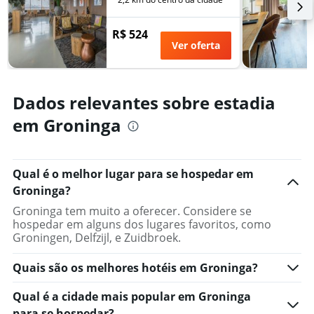
número
de
dias
R$ 524
antes
Ver oferta
da
estadia
O
gráfico
Dados relevantes sobre estadia
tem
em Groninga
1
eixo
Y
exibindo
Qual é o melhor lugar para se hospedar em
o
preço
Groninga?
médio
Groninga tem muito a oferecer. Considere se
de
hospedar em alguns dos lugares favoritos, como
um
Groningen, Delfzijl, e Zuidbroek.
quarto
Quais são os melhores hotéis em Groninga?
Qual é a cidade mais popular em Groninga
para se hospedar?