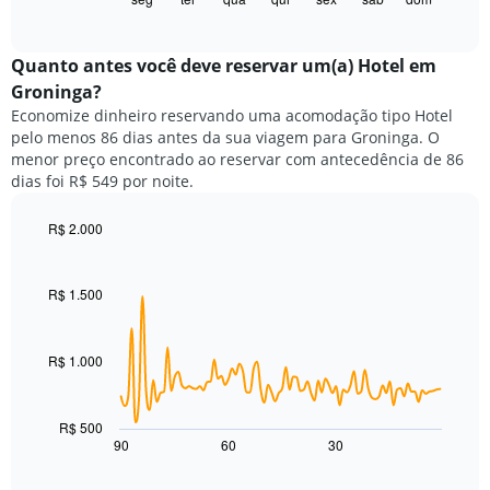
X
of
a
exibindo
interactive
seguir
chart
meses.
exibe
Quanto antes você deve reservar um(a) Hotel em
O
o
gráfico
Groninga?
preço
tem
Economize dinheiro reservando uma acomodação tipo Hotel
médio
1
pelo menos 86 dias antes da sua viagem para Groninga. O
de
eixo
menor preço encontrado ao reservar com antecedência de 86
um
Y
dias foi R$ 549 por noite.
quarto
exibindo
para
o
cada
R$ 2.000
preço
dia
Line
médio
Chart
da
graphic.
chart
de
with
semana
R$ 1.500
um
90
O
quarto
data
gráfico
points.
tem
R$ 1.000
1
O
eixo
gráfico
X
a
R$ 500
exibindo
seguir
90
60
30
End
dias
of
exibe
da
interactive
como
chart