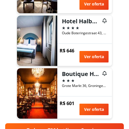
Ver oferta
Hotel Halbert
4 estrelas
Oude Boteringestraat 43, Groningen, Groninga, Holanda
R$ 646
Ver oferta
Boutique Hotel De Doelen
3 estrelas
Grote Markt 36, Groningen, Groninga, Holanda
R$ 601
Ver oferta