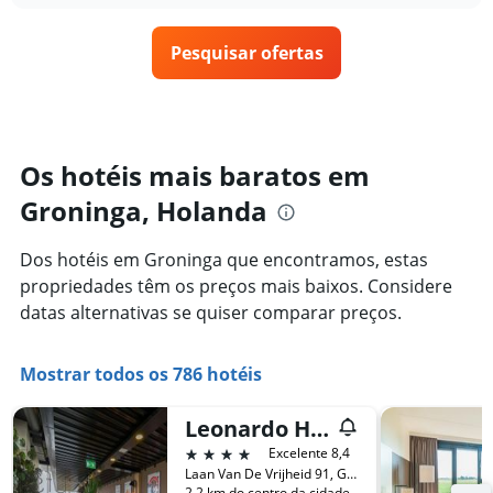
semana.
o
O
preço
gráfico
Pesquisar ofertas
de
tem
um
1
quarto
eixo
varia
Y
de
exibindo
acordo
Os hotéis mais baratos em
o
com
preço
Groninga, Holanda
a
médio
aproximação
de
da
um
Dos hotéis em Groninga que encontramos, estas
data
quarto
propriedades têm os preços mais baixos. Considere
de
estadia
datas alternativas se quiser comparar preços.
O
gráfico
tem
Mostrar todos os 786 hotéis
1
eixo
Leonardo Hotel Groningen Stadspark
X
4 estrelas
Excelente 8,4
exibindo
Laan Van De Vrijheid 91, Groningen, Groninga, Holanda
o
2,2 km do centro da cidade