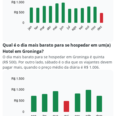
graphic.
chart
R$ 1.000
with
12
R$ 500
bars.
0
O
set
out
fev
mai
ago
nov
mar
jun
dez
jan
abr
jul
gráfico
End
of
a
interactive
seguir
chart
exibe
Qual é o dia mais barato para se hospedar em um(a)
o
Hotel em Groninga?
preço
O dia mais barato para se hospedar em Groninga é quinta
médio
(R$ 500). Por outro lado, sábado é o dia que os viajantes devem
de
pagar mais, quando o preço médio da diária é R$ 1.006.
um
quarto
a
R$ 1.500
cada
Bar
Chart
mês
graphic.
chart
R$ 1.000
with
O
7
gráfico
R$ 500
bars.
tem
1
O
0
eixo
gráfico
seg
ter
qua
qui
sex
sáb
dom
End