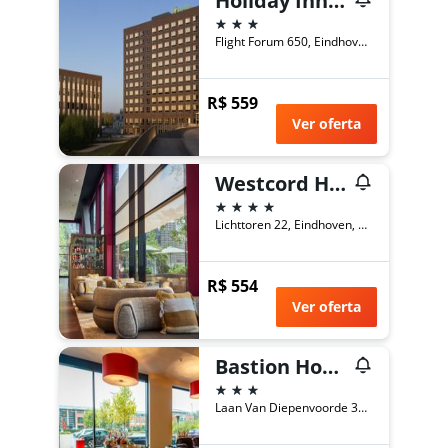
Holiday Inn Eindhoven Airport By IHG
3 estrelas
Flight Forum 650, Eindhoven, Brabante do Norte, Holanda
R$ 559
Ver oferta
Westcord Hotel Eindhoven
4 estrelas
Lichttoren 22, Eindhoven, Brabante do Norte, Holanda
R$ 554
Ver oferta
Bastion Hotel Eindhoven Waalre
3 estrelas
Laan Van Diepenvoorde 30, Waalre, Brabante do Norte, Holanda