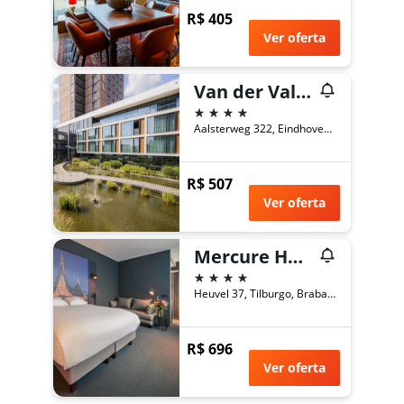
R$ 405
Ver oferta
Van der Valk Hotel Eindhoven
4 estrelas
Aalsterweg 322, Eindhoven, Brabante do Norte, Holanda
R$ 507
Ver oferta
Mercure Hotel Tilburg Centrum
4 estrelas
Heuvel 37, Tilburgo, Brabante do Norte, Holanda
R$ 696
Ver oferta