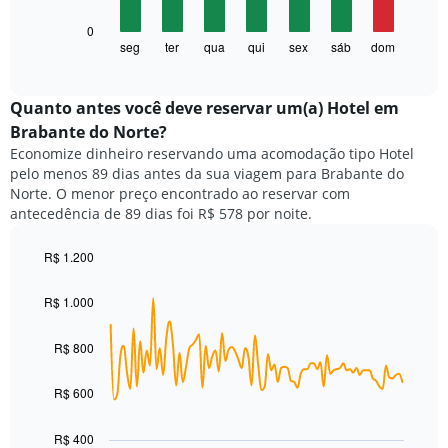
eixo
O
0
X
gráfico
seg
ter
qua
qui
sex
sáb
dom
End
exibindo
of
a
meses.
interactive
seguir
chart
O
exibe
Quanto antes você deve reservar um(a) Hotel em
gráfico
o
tem
Brabante do Norte?
preço
1
Economize dinheiro reservando uma acomodação tipo Hotel
médio
eixo
pelo menos 89 dias antes da sua viagem para Brabante do
de
Y
Norte. O menor preço encontrado ao reservar com
um
exibindo
antecedência de 89 dias foi R$ 578 por noite.
quarto
o
para
preço
cada
R$ 1.200
médio
dia
Line
de
Chart
da
graphic.
chart
um
R$ 1.000
with
semana
quarto
90
O
data
R$ 800
gráfico
points.
tem
1
R$ 600
O
eixo
gráfico
X
a
R$ 400
exibindo