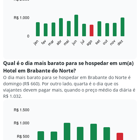
Bar
Chart
graphic.
chart
with
R$ 1.000
12
bars.
0
O
set
out
fev
mai
ago
nov
mar
jun
dez
jan
abr
jul
gráfico
End
of
a
interactive
seguir
chart
exibe
Qual é o dia mais barato para se hospedar em um(a)
o
Hotel em Brabante do Norte?
preço
O dia mais barato para se hospedar em Brabante do Norte é
médio
domingo (R$ 660). Por outro lado, quarta é o dia que os
de
viajantes devem pagar mais, quando o preço médio da diária é
um
R$ 1.032.
quarto
a
cada
R$ 1.500
mês
Bar
Chart
O
graphic.
chart
R$ 1.000
with
gráfico
7
tem
R$ 500
bars.
1