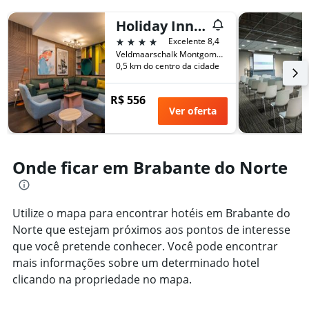
exibindo
o
Holiday Inn Eindhoven Centre
número
4 estrelas
Excelente 8,4
de
Veldmaarschalk Montgomerylaan1, Eindhoven, Brabante do Norte, Holanda
dias
0,5 km do centro da cidade
antes
da
R$ 556
estadia
Ver oferta
O
gráfico
tem
1
Onde ficar em Brabante do Norte
eixo
Y
exibindo
o
Utilize o mapa para encontrar hotéis em Brabante do
preço
Norte que estejam próximos aos pontos de interesse
médio
de
que você pretende conhecer. Você pode encontrar
um
mais informações sobre um determinado hotel
quarto
clicando na propriedade no mapa.