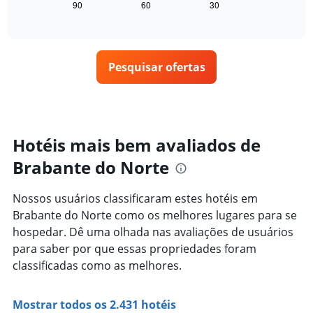
seguir
90
60
30
End
dias
of
exibe
da
interactive
como
chart
semana.
o
O
preço
gráfico
Pesquisar ofertas
de
tem
um
1
quarto
eixo
varia
Y
de
exibindo
acordo
Hotéis mais bem avaliados de
o
com
preço
Brabante do Norte
a
médio
aproximação
de
da
um
Nossos usuários classificaram estes hotéis em
data
quarto
Brabante do Norte como os melhores lugares para se
de
estadia
hospedar. Dê uma olhada nas avaliações de usuários
O
para saber por que essas propriedades foram
gráfico
classificadas como as melhores.
tem
1
eixo
Mostrar todos os 2.431 hotéis
X