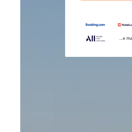
...e m