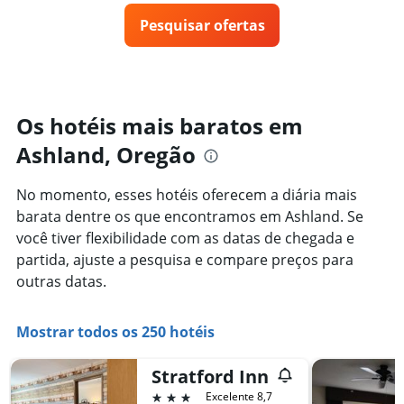
X
preço
exibindo
Pesquisar ofertas
de
categorias
um
de
quarto
hotéis
varia
por
de
estrelas.
acordo
Os hotéis mais baratos em
O
com
gráfico
Ashland, Oregão
a
tem
aproximação
1
da
No momento, esses hotéis oferecem a diária mais
eixo
data
Y
barata dentre os que encontramos em Ashland. Se
de
exibindo
estadia
você tiver flexibilidade com as datas de chegada e
o
O
partida, ajuste a pesquisa e compare preços para
preço
gráfico
outras datas.
médio
tem
de
1
um
eixo
Mostrar todos os 250 hotéis
quarto
X
para
exibindo
hoje
o
Stratford Inn
encontrado
número
3 estrelas
Excelente 8,7
nos