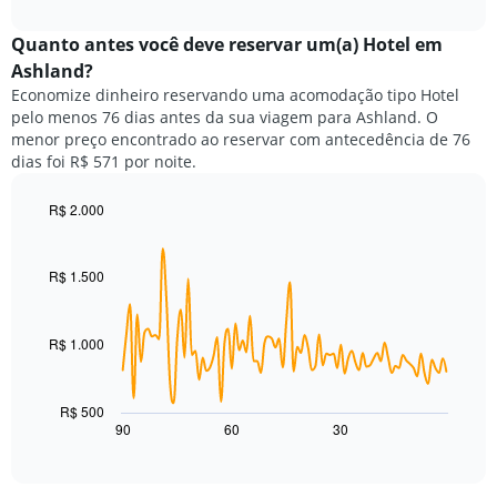
o
interactive
da
preço
chart
semana.
médio
Quanto antes você deve reservar um(a) Hotel em
O
de
Ashland?
gráfico
um
Economize dinheiro reservando uma acomodação tipo Hotel
tem
quarto
1
pelo menos 76 dias antes da sua viagem para Ashland. O
para
eixo
menor preço encontrado ao reservar com antecedência de 76
hoje
Y
dias foi R$ 571 por noite.
e
exibindo
encontrado
o
nos
R$ 2.000
preço
últimos
Line
Chart
médio
graphic.
chart
3
de
with
dias,
R$ 1.500
um
90
agrupado
data
quarto
pela
points.
classificação
R$ 1.000
por
O
estrelas
gráfico
O
a
R$ 500
gráfico
seguir
90
60
30
End
tem
of
exibe
interactive
1
como
chart
eixo
o