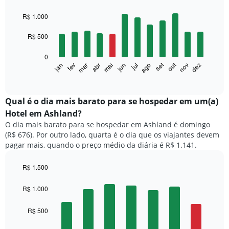
Bar
Chart
graphic.
chart
R$ 1.000
with
12
R$ 500
bars.
0
O
set
out
fev
mai
ago
nov
mar
jun
dez
jan
abr
jul
gráfico
End
of
a
interactive
seguir
chart
exibe
Qual é o dia mais barato para se hospedar em um(a)
o
Hotel em Ashland?
preço
O dia mais barato para se hospedar em Ashland é domingo
médio
(R$ 676). Por outro lado, quarta é o dia que os viajantes devem
de
pagar mais, quando o preço médio da diária é R$ 1.141.
um
quarto
a
R$ 1.500
cada
Bar
Chart
mês
graphic.
chart
R$ 1.000
with
O
7
gráfico
R$ 500
bars.
tem
1