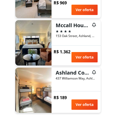
R$ 969
Ver oferta
Mccall House Boutique Inn
4 estrelas
153 Oak Street, Ashland, OR, Estados Unidos
R$ 1.362
Ver oferta
Ashland Commons Hostel
437 Williamson Way, Ashland, OR, Estados Unidos
R$ 189
Ver oferta