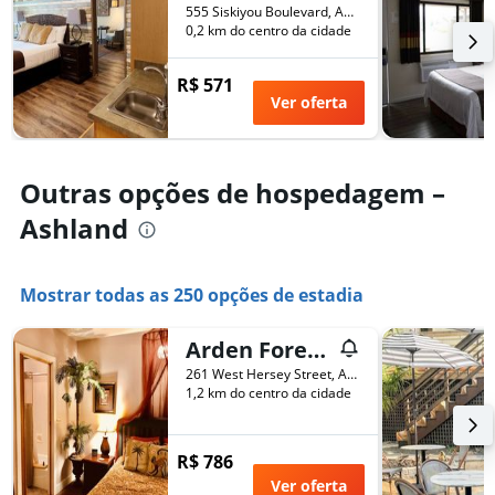
de
555 Siskiyou Boulevard, Ashland, OR, Estados Unidos
últimos
dias
0,2 km do centro da cidade
3
antes
dias
da
R$ 571
estadia
Ver oferta
O
gráfico
tem
1
Outras opções de hospedagem –
eixo
Y
Ashland
exibindo
o
preço
Mostrar todas as 250 opções de estadia
médio
de
um
Arden Forest Inn
quarto
261 West Hersey Street, Ashland, OR, Estados Unidos
1,2 km do centro da cidade
R$ 786
Ver oferta