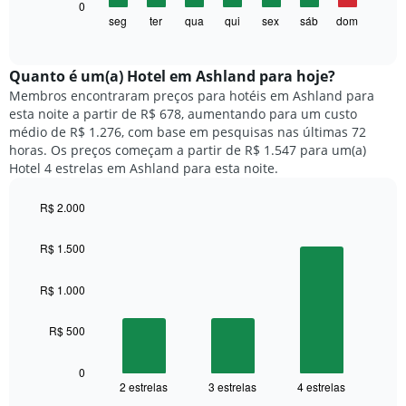
O
0
eixo
gráfico
seg
ter
qua
qui
sex
sáb
dom
End
X
of
a
exibindo
interactive
seguir
chart
meses.
exibe
Quanto ​é um(a) Hotel em Ashland para hoje?
O
o
gráfico
Membros encontraram preços para hotéis em Ashland para
preço
tem
esta noite a partir de R$ 678, aumentando para um custo
médio
1
médio de R$ 1.276, com base em pesquisas nas últimas 72
de
eixo
horas. Os preços começam a partir de R$ 1.547 para um(a)
um
Y
Hotel 4 estrelas em Ashland para esta noite.
quarto
exibindo
para
o
R$ 2.000
cada
preço
dia
Bar
Chart
médio
graphic.
chart
da
R$ 1.500
de
with
semana
um
3
O
quarto
bars.
R$ 1.000
gráfico
tem
O
1
R$ 500
gráfico
eixo
a
X
seguir
0
exibindo
2 estrelas
3 estrelas
4 estrelas
exibe
End
dias
of