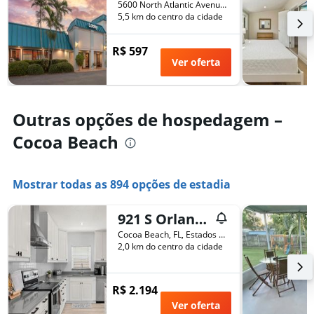
número
5600 North Atlantic Avenue, Cocoa Beach, FL, Estados Unidos
de
de
5,5 km do centro da cidade
semana
dias
encontrado
antes
R$ 597
nos
da
Ver oferta
últimos
estadia
3
O
dias
gráfico
tem
Outras opções de hospedagem –
1
eixo
Cocoa Beach
Y
exibindo
o
Mostrar todas as 894 opções de estadia
preço
médio
de
921 S Orlando Ave
um
Cocoa Beach, FL, Estados Unidos
quarto
2,0 km do centro da cidade
R$ 2.194
Ver oferta