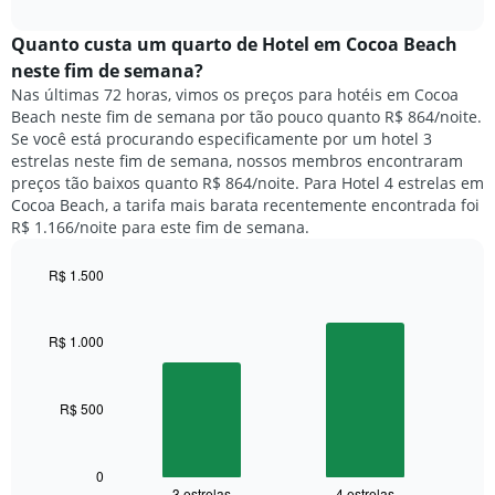
o
interactive
da
preço
chart
semana.
médio
Quanto custa um quarto de Hotel em Cocoa Beach
O
de
neste fim de semana?
gráfico
um
Nas últimas 72 horas, vimos os preços para hotéis em Cocoa
tem
quarto
1
Beach neste fim de semana por tão pouco quanto R$ 864/noite.
para
eixo
Se você está procurando especificamente por um hotel 3
hoje
Y
estrelas neste fim de semana, nossos membros encontraram
e
exibindo
preços tão baixos quanto R$ 864/noite. Para Hotel 4 estrelas em
encontrado
o
Cocoa Beach, a tarifa mais barata recentemente encontrada foi
nos
preço
R$ 1.166/noite para este fim de semana.
últimos
médio
3
de
dias,
R$ 1.500
um
agrupado
Bar
Chart
quarto
pela
graphic.
chart
with
classificação
R$ 1.000
2
por
bars.
estrelas
O
R$ 500
O
gráfico
gráfico
tem
a
1
seguir
0
eixo
3 estrelas
4 estrelas
End