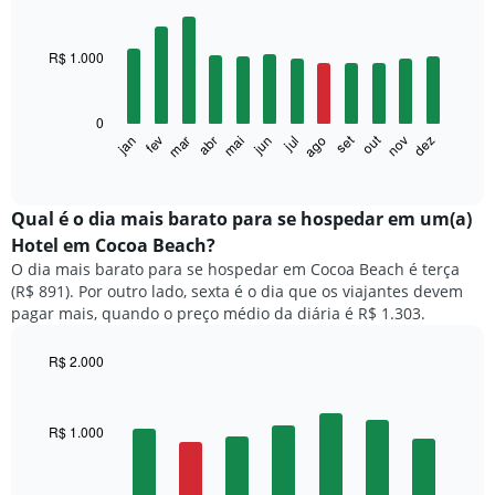
Bar
Chart
graphic.
chart
with
R$ 1.000
12
bars.
0
O
set
out
fev
mai
ago
nov
mar
jun
dez
jan
abr
jul
gráfico
End
of
a
interactive
seguir
chart
exibe
Qual é o dia mais barato para se hospedar em um(a)
o
Hotel em Cocoa Beach?
preço
O dia mais barato para se hospedar em Cocoa Beach é terça
médio
(R$ 891). Por outro lado, sexta é o dia que os viajantes devem
de
pagar mais, quando o preço médio da diária é R$ 1.303.
um
quarto
a
R$ 2.000
cada
Bar
Chart
mês
graphic.
chart
with
O
R$ 1.000
7
gráfico
bars.
tem
1