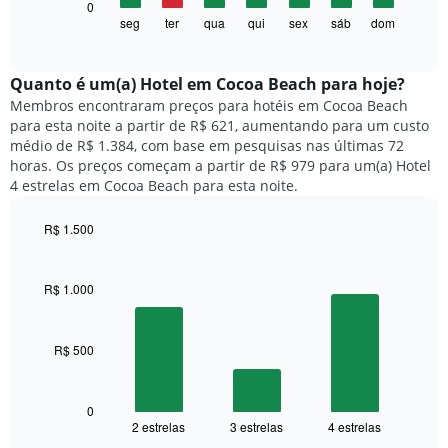
O
0
eixo
gráfico
seg
ter
qua
qui
sex
sáb
dom
End
X
of
a
exibindo
interactive
seguir
chart
meses.
exibe
Quanto ​é um(a) Hotel em Cocoa Beach para hoje?
O
o
gráfico
Membros encontraram preços para hotéis em Cocoa Beach
preço
tem
para esta noite a partir de R$ 621, aumentando para um custo
médio
1
médio de R$ 1.384, com base em pesquisas nas últimas 72
de
eixo
horas. Os preços começam a partir de R$ 979 para um(a) Hotel
um
Y
4 estrelas em Cocoa Beach para esta noite.
quarto
exibindo
para
o
R$ 1.500
cada
preço
dia
Bar
Chart
médio
graphic.
chart
da
de
with
semana
R$ 1.000
um
3
O
quarto
bars.
gráfico
tem
R$ 500
O
1
gráfico
eixo
a
X
seguir
0
exibindo
2 estrelas
3 estrelas
4 estrelas
exibe
End
dias
of