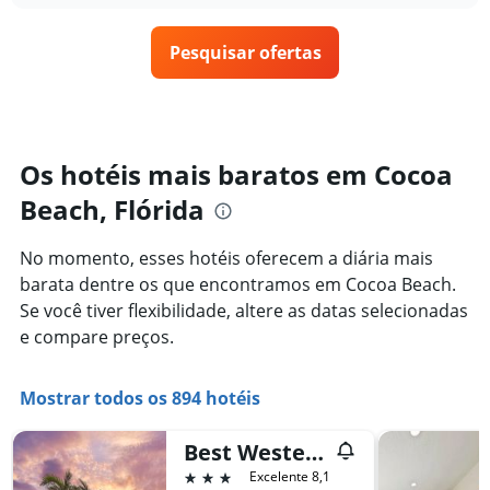
1
o
últimos
eixo
preço
3
X
Pesquisar ofertas
de
dias
exibindo
um
categorias
quarto
de
varia
hotéis
de
por
acordo
Os hotéis mais baratos em Cocoa
estrelas.
com
O
Beach, Flórida
a
gráfico
aproximação
tem
da
No momento, esses hotéis oferecem a diária mais
1
data
eixo
barata dentre os que encontramos em Cocoa Beach.
de
Y
estadia
Se você tiver flexibilidade, altere as datas selecionadas
exibindo
O
e compare preços.
o
gráfico
preço
tem
médio
1
Mostrar todos os 894 hotéis
de
eixo
um
X
quarto
Best Western Cocoa Beach - Port Canaveral
exibindo
neste
o
3 estrelas
Excelente 8,1
fim