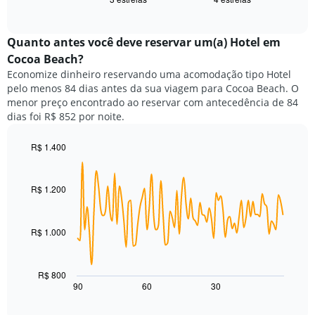
exibe
X
of
o
exibindo
interactive
preço
chart
categorias
médio
Quanto antes você deve reservar um(a) Hotel em
de
de
Cocoa Beach?
hotéis
um
por
Economize dinheiro reservando uma acomodação tipo Hotel
quarto
estrelas.
pelo menos 84 dias antes da sua viagem para Cocoa Beach. O
neste
O
menor preço encontrado ao reservar com antecedência de 84
fim
gráfico
dias foi R$ 852 por noite.
de
tem
semana
1
encontrado
R$ 1.400
eixo
nos
Line
Chart
Y
graphic.
chart
últimos
exibindo
with
3
R$ 1.200
o
90
dias,
preço
data
agrupado
points.
médio
pela
de
R$ 1.000
classificação
O
um
por
gráfico
quarto
estrelas
a
para
R$ 800
O
seguir
hoje
90
60
30
End
gráfico
of
exibe
encontrado
interactive
tem
como
nos
chart