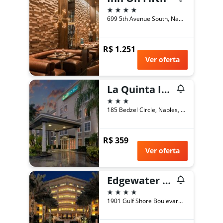
4 estrelas
699 5th Avenue South, Naples, FL, Estados Unidos
R$ 1.251
Ver oferta
La Quinta Inn & Suites by Wyndham Naples East (I-75)
3 estrelas
185 Bedzel Circle, Naples, FL, Estados Unidos
R$ 359
Ver oferta
Edgewater Beach Hotel
4 estrelas
1901 Gulf Shore Boulevard North, Naples, FL, Estados Unidos