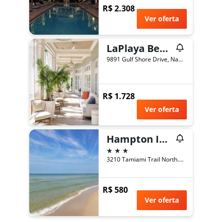
R$ 2.308
Ver oferta
LaPlaya Beach & Golf Resort - A Noble House Resort
9891 Gulf Shore Drive, Naples, FL, Estados Unidos
R$ 1.728
Ver oferta
Hampton Inn Naples-Central
3 estrelas
3210 Tamiami Trail North., Naples, FL, Estados Unidos
R$ 580
Ver oferta