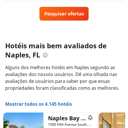
1
o
últimos
eixo
preço
3
X
Pesquisar ofertas
de
dias
exibindo
um
categorias
quarto
de
varia
hotéis
de
por
acordo
Hotéis mais bem avaliados de
estrelas.
com
O
Naples, FL
a
gráfico
aproximação
tem
da
Alguns dos melhores hotéis em Naples segundo as
1
data
eixo
avaliações dos nossos usuários. Dê uma olhada nas
de
Y
estadia
avaliações de usuários para saber por que essas
exibindo
O
propriedades foram classificadas como as melhores.
o
gráfico
preço
tem
médio
1
Mostrar todos os 4.145 hotéis
de
eixo
um
X
quarto
Naples Bay Resort and Marina
exibindo
neste
o
1500 Fifth Avenue South, Naples, FL, Estados Unidos
fim