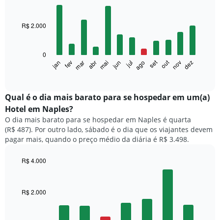
Bar
Chart
graphic.
chart
with
R$ 2.000
12
bars.
0
O
set
out
fev
mai
ago
nov
mar
jun
dez
jan
abr
jul
gráfico
End
of
a
interactive
seguir
chart
exibe
Qual é o dia mais barato para se hospedar em um(a)
o
Hotel em Naples?
preço
O dia mais barato para se hospedar em Naples é quarta
médio
(R$ 487). Por outro lado, sábado é o dia que os viajantes devem
de
pagar mais, quando o preço médio da diária é R$ 3.498.
um
quarto
a
R$ 4.000
cada
Bar
Chart
mês
graphic.
chart
with
O
R$ 2.000
7
gráfico
bars.
tem
1