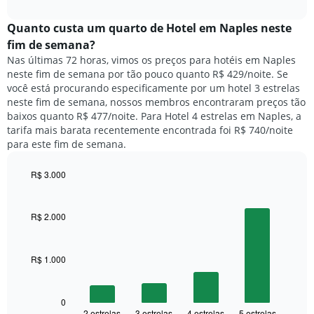
o
interactive
da
preço
chart
semana.
médio
Quanto custa um quarto de Hotel em Naples neste
O
de
fim de semana?
gráfico
um
Nas últimas 72 horas, vimos os preços para hotéis em Naples
tem
quarto
1
neste fim de semana por tão pouco quanto R$ 429/noite. Se
para
eixo
você está procurando especificamente por um hotel 3 estrelas
hoje
Y
neste fim de semana, nossos membros encontraram preços tão
e
exibindo
baixos quanto R$ 477/noite. Para Hotel 4 estrelas em Naples, a
encontrado
o
tarifa mais barata recentemente encontrada foi R$ 740/noite
nos
preço
para este fim de semana.
últimos
médio
3
de
dias,
R$ 3.000
um
agrupado
Bar
Chart
quarto
pela
graphic.
chart
with
classificação
R$ 2.000
4
por
bars.
estrelas
O
R$ 1.000
O
gráfico
gráfico
tem
a
1
seguir
0
eixo
2 estrelas
3 estrelas
4 estrelas
5 estrelas
End