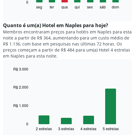
O
0
eixo
gráfico
seg
ter
qua
qui
sex
sáb
dom
End
X
of
a
exibindo
interactive
seguir
chart
meses.
exibe
Quanto ​é um(a) Hotel em Naples para hoje?
O
o
gráfico
Membros encontraram preços para hotéis em Naples para esta
preço
tem
noite a partir de R$ 364, aumentando para um custo médio de
médio
1
R$ 1.136, com base em pesquisas nas últimas 72 horas. Os
de
eixo
preços começam a partir de R$ 484 para um(a) Hotel 4 estrelas
um
Y
em Naples para esta noite.
quarto
exibindo
para
o
R$ 3.000
cada
preço
dia
Bar
Chart
médio
graphic.
chart
da
de
with
semana
R$ 2.000
um
4
O
quarto
bars.
gráfico
tem
R$ 1.000
O
1
gráfico
eixo
a
X
seguir
0
exibindo
2 estrelas
3 estrelas
4 estrelas
5 estrelas
exibe
End
dias
of