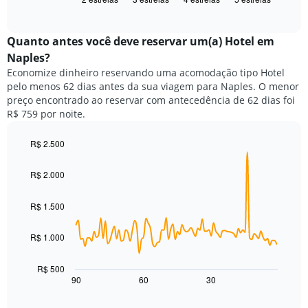
exibe
X
of
o
exibindo
interactive
preço
chart
categorias
médio
Quanto antes você deve reservar um(a) Hotel em
de
de
Naples?
hotéis
um
por
Economize dinheiro reservando uma acomodação tipo Hotel
quarto
estrelas.
pelo menos 62 dias antes da sua viagem para Naples. O menor
neste
O
preço encontrado ao reservar com antecedência de 62 dias foi
fim
gráfico
R$ 759 por noite.
de
tem
semana
1
encontrado
R$ 2.500
eixo
nos
Line
Chart
Y
graphic.
chart
últimos
exibindo
R$ 2.000
with
3
o
90
dias,
preço
data
R$ 1.500
agrupado
points.
médio
pela
de
classificação
R$ 1.000
O
um
por
gráfico
quarto
estrelas
a
para
R$ 500
O
seguir
hoje
90
60
30
End
gráfico
of
exibe
encontrado
interactive
tem
como
nos
chart