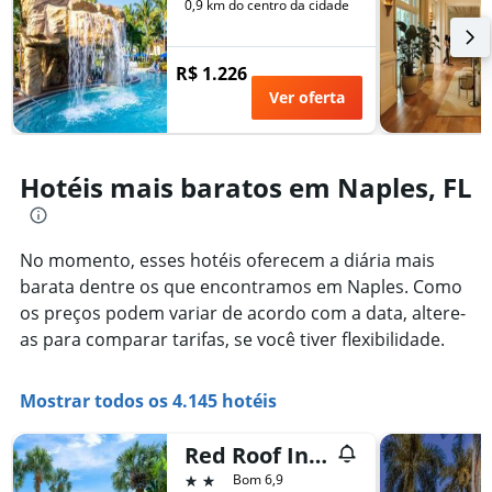
número
0,9 km do centro da cidade
de
de
semana
dias
encontrado
antes
R$ 1.226
nos
da
Ver oferta
últimos
estadia
3
O
dias
gráfico
tem
Hotéis mais baratos em Naples, FL
1
eixo
Y
exibindo
No momento, esses hotéis oferecem a diária mais
o
barata dentre os que encontramos em Naples. Como
preço
os preços podem variar de acordo com a data, altere-
médio
de
as para comparar tarifas, se você tiver flexibilidade.
um
quarto
Mostrar todos os 4.145 hotéis
Red Roof Inn Plus+ & Suites Naples Downtown-5th Ave S
2 estrelas
Bom 6,9