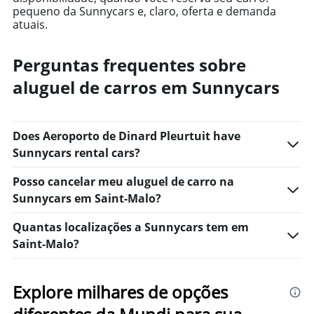
Y
pequeno da Sunnycars e, claro, oferta e demanda
axis
atuais.
displaying
values.
Range:
Perguntas frequentes sobre
0
aluguel de carros em Sunnycars
to
1000.
Does Aeroporto de Dinard Pleurtuit have
Sunnycars rental cars?
Posso cancelar meu aluguel de carro na
Sunnycars em Saint-Malo?
Quantas localizações a Sunnycars tem em
Saint-Malo?
Explore milhares de opções