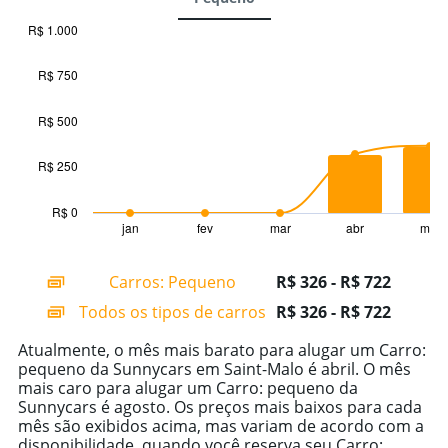
R$ 1.000
Combination
Chart
graphic.
chart
R$ 750
with
2
data
R$ 500
series.
R$ 250
The
chart
has
R$ 0
1
jan
fev
mar
abr
mai
End
of
X
interactive
axis
chart
Carros: Pequeno
R$ 326 - R$ 722
displaying
categories.
Todos os tipos de carros
R$ 326 - R$ 722
Range:
14
Atualmente, o mês mais barato para alugar um Carro:
categories.
pequeno da Sunnycars em Saint-Malo é abril. O mês
The
mais caro para alugar um Carro: pequeno da
chart
Sunnycars é agosto. Os preços mais baixos para cada
has
mês são exibidos acima, mas variam de acordo com a
1
disponibilidade, quando você reserva seu Carro: