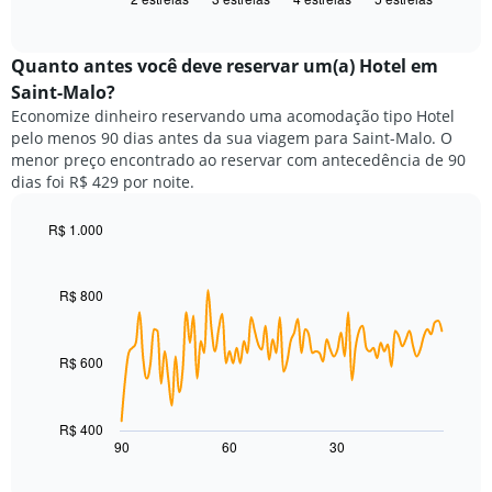
exibe
X
of
o
exibindo
interactive
preço
chart
categorias
médio
Quanto antes você deve reservar um(a) Hotel em
de
de
Saint-Malo?
hotéis
um
por
Economize dinheiro reservando uma acomodação tipo Hotel
quarto
estrelas.
pelo menos 90 dias antes da sua viagem para Saint-Malo. O
neste
O
menor preço encontrado ao reservar com antecedência de 90
fim
gráfico
dias foi R$ 429 por noite.
de
tem
semana
1
encontrado
R$ 1.000
eixo
nos
Line
Chart
Y
graphic.
chart
últimos
exibindo
with
3
R$ 800
o
90
dias,
preço
data
agrupado
points.
médio
pela
de
R$ 600
classificação
O
um
por
gráfico
quarto
estrelas
a
para
R$ 400
O
seguir
hoje
90
60
30
End
gráfico
of
exibe
encontrado
interactive
tem
como
nos
chart