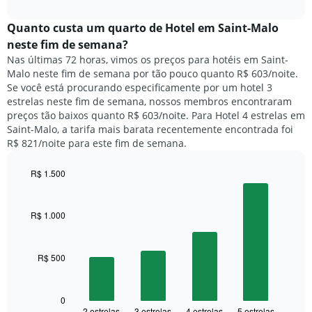
o
interactive
da
preço
chart
semana.
médio
Quanto custa um quarto de Hotel em Saint-Malo
O
de
neste fim de semana?
gráfico
um
Nas últimas 72 horas, vimos os preços para hotéis em Saint-
tem
quarto
1
Malo neste fim de semana por tão pouco quanto R$ 603/noite.
para
eixo
Se você está procurando especificamente por um hotel 3
hoje
Y
estrelas neste fim de semana, nossos membros encontraram
e
exibindo
preços tão baixos quanto R$ 603/noite. Para Hotel 4 estrelas em
encontrado
o
Saint-Malo, a tarifa mais barata recentemente encontrada foi
nos
preço
R$ 821/noite para este fim de semana.
últimos
médio
3
de
dias,
R$ 1.500
um
agrupado
Bar
Chart
quarto
pela
graphic.
chart
with
classificação
R$ 1.000
4
por
bars.
estrelas
O
R$ 500
O
gráfico
gráfico
tem
a
1
seguir
0
eixo
2 estrelas
3 estrelas
4 estrelas
5 estrelas
End