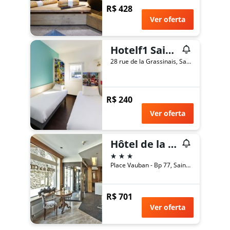
R$ 428
Ver oferta
Hotelf1 Saint Malo
28 rue de la Grassinais, Saint-Malo, Bretanha, França
R$ 240
Ver oferta
Hôtel de la Cité
3 estrelas
Place Vauban - Bp 77, Saint-Malo, Bretanha, França
R$ 701
Ver oferta