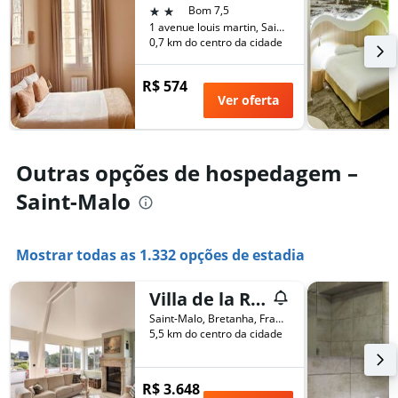
número
2 estrelas
Bom 7,5
de
de
1 avenue louis martin, Saint-Malo, Bretanha, França
semana
dias
0,7 km do centro da cidade
encontrado
antes
nos
da
últimos
R$ 574
estadia
3
Ver oferta
O
dias
gráfico
tem
1
Outras opções de hospedagem –
eixo
Y
Saint-Malo
exibindo
o
preço
Mostrar todas as 1.332 opções de estadia
médio
de
um
Villa de la Roche - Magnifique villa vue mer
quarto
Saint-Malo, Bretanha, França
5,5 km do centro da cidade
R$ 3.648