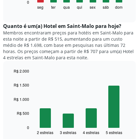
O
0
eixo
gráfico
seg
ter
qua
qui
sex
sáb
dom
End
X
of
a
exibindo
interactive
seguir
chart
meses.
exibe
Quanto ​é um(a) Hotel em Saint-Malo para hoje?
O
o
gráfico
Membros encontraram preços para hotéis em Saint-Malo para
preço
tem
esta noite a partir de R$ 515, aumentando para um custo
médio
1
médio de R$ 1.698, com base em pesquisas nas últimas 72
de
eixo
horas. Os preços começam a partir de R$ 707 para um(a) Hotel
um
Y
4 estrelas em Saint-Malo para esta noite.
quarto
exibindo
para
o
R$ 2.000
cada
preço
dia
Bar
Chart
médio
graphic.
chart
da
R$ 1.500
de
with
semana
um
4
O
quarto
bars.
R$ 1.000
gráfico
tem
O
1
R$ 500
gráfico
eixo
a
X
seguir
0
exibindo
2 estrelas
3 estrelas
4 estrelas
5 estrelas
exibe
End
dias
of