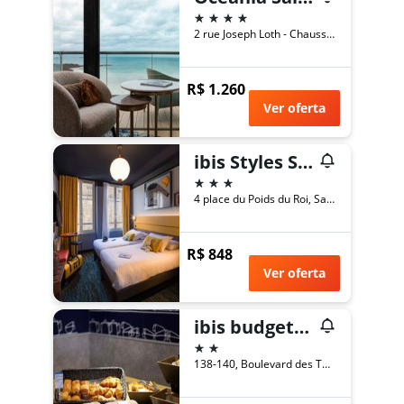
4 estrelas
2 rue Joseph Loth - Chaussée du Sillon, Saint-Malo, Bretanha, França
R$ 1.260
Ver oferta
ibis Styles Saint-Malo Centre Historique
3 estrelas
4 place du Poids du Roi, Saint-Malo, Bretanha, França
R$ 848
Ver oferta
ibis budget Saint-Malo Centre
2 estrelas
138-140, Boulevard des Talards, Saint-Malo, Bretanha, França