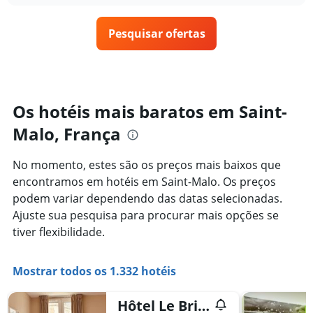
1
o
últimos
eixo
preço
3
X
Pesquisar ofertas
de
dias
exibindo
um
categorias
quarto
de
varia
hotéis
de
por
acordo
Os hotéis mais baratos em Saint-
estrelas.
com
O
Malo, França
a
gráfico
aproximação
tem
da
No momento, estes são os preços mais baixos que
1
data
eixo
encontramos em hotéis em Saint-Malo. Os preços
de
Y
estadia
podem variar dependendo das datas selecionadas.
exibindo
O
Ajuste sua pesquisa para procurar mais opções se
o
gráfico
tiver flexibilidade.
preço
tem
médio
1
de
eixo
Mostrar todos os 1.332 hotéis
um
X
quarto
exibindo
neste
o
Hôtel Le Britannic
fim