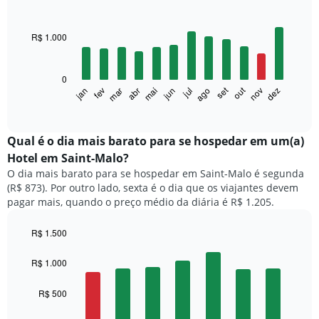
Bar
Chart
graphic.
chart
with
R$ 1.000
12
bars.
0
O
set
out
fev
mai
ago
nov
mar
jun
dez
jan
abr
jul
gráfico
End
of
a
interactive
seguir
chart
exibe
Qual é o dia mais barato para se hospedar em um(a)
o
Hotel em Saint-Malo?
preço
O dia mais barato para se hospedar em Saint-Malo é segunda
médio
(R$ 873). Por outro lado, sexta é o dia que os viajantes devem
de
pagar mais, quando o preço médio da diária é R$ 1.205.
um
quarto
a
R$ 1.500
cada
Bar
Chart
mês
graphic.
chart
R$ 1.000
with
O
7
gráfico
R$ 500
bars.
tem
1