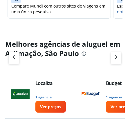
Compare Mundi com outros sites de viagens em
Espera
uma única pesquisa.
notifi
Melhores agências de aluguel em
Aclimação, São Paulo
Localiza
Budget
1 agência
1 agência
Ver preços
Ver preço