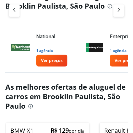
Brooklin Paulista, São Paulo
National
Enterpris
1 agência
1 agência
Ver preços
Ver preç
As melhores ofertas de aluguel de
carros em Brooklin Paulista, São
Paulo
BMW X1
R$ 129
Renault K
por dia