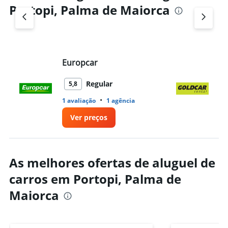
Portopi, Palma de Maiorca
Europcar
Go
Regular
5,8
•
1 avaliação
1 agência
1 
Ver preços
As melhores ofertas de aluguel de
carros em Portopi, Palma de
Maiorca