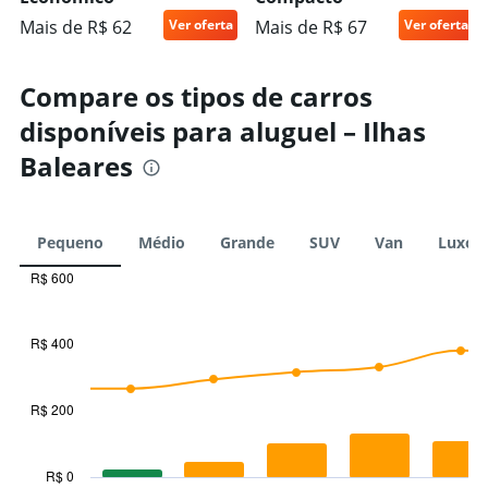
Mais de R$ 62
Ver oferta
Mais de R$ 67
Ver oferta
Compare os tipos de carros
disponíveis para aluguel – Ilhas
Baleares
Pequeno
Médio
Grande
SUV
Van
Luxo
R$ 600
Combination
Chart
graphic.
chart
with
R$ 400
2
data
series.
R$ 200
The
chart
has
R$ 0