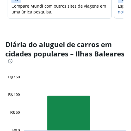
Compare Mundi com outros sites de viagens em
Espera
uma única pesquisa.
notifi
Diária do aluguel de carros em
cidades populares – Ilhas Baleares
R$ 150
Bar
Chart
graphic.
chart
with
R$ 100
5
bars.
R$ 50
The
chart
has
1
R$ 0