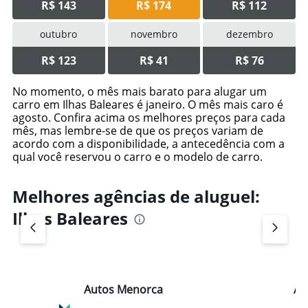
R$ 143
R$ 174
R$ 112
outubro
novembro
dezembro
R$ 123
R$ 41
R$ 76
No momento, o mês mais barato para alugar um
carro em Ilhas Baleares é janeiro. O mês mais caro é
agosto. Confira acima os melhores preços para cada
mês, mas lembre-se de que os preços variam de
acordo com a disponibilidade, a antecedência com a
qual você reservou o carro e o modelo de carro.
Melhores agências de aluguel:
Ilhas Baleares
Autos Menorca
Av