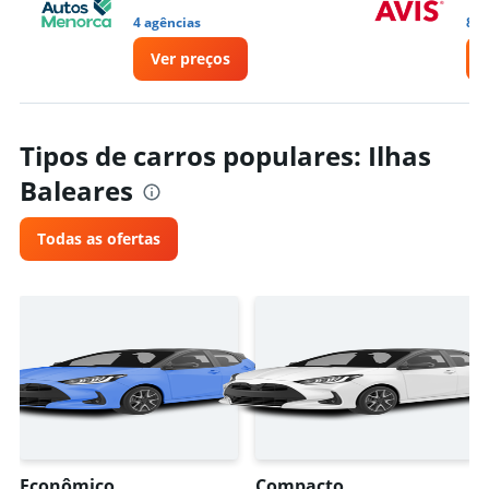
4 agências
8 a
Ver preços
Tipos de carros populares: Ilhas
Baleares
Todas as ofertas
Econômico
Compacto