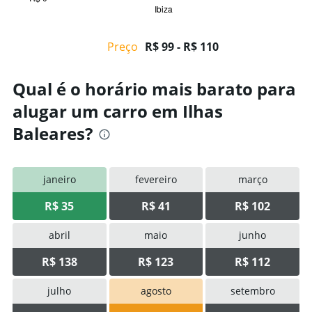
Ibiza
X
End
of
axis
interactive
displaying
chart
Preço
R$ 99 - R$ 110
categories.
Range:
5
Qual é o horário mais barato para
categories.
The
alugar um carro em Ilhas
chart
Baleares?
has
1
Y
axis
janeiro
fevereiro
março
displaying
values.
R$ 35
R$ 41
R$ 102
Range:
0
to
abril
maio
junho
150.
R$ 138
R$ 123
R$ 112
julho
agosto
setembro