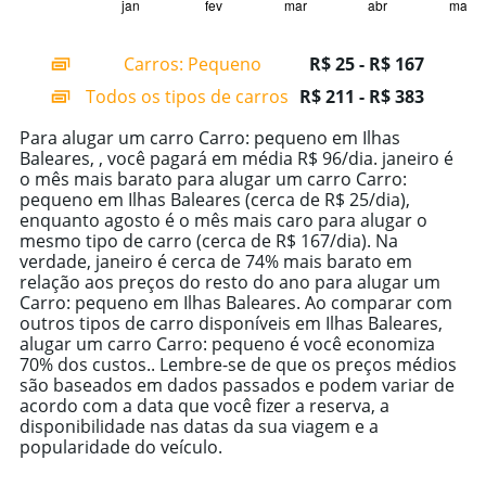
1
jan
fev
mar
abr
mai
End
of
X
interactive
axis
chart
Carros: Pequeno
R$ 25 - R$ 167
displaying
categories.
Todos os tipos de carros
R$ 211 - R$ 383
Range:
14
Para alugar um carro Carro: pequeno em Ilhas
categories.
Baleares, , você pagará em média R$ 96/dia. janeiro é
The
o mês mais barato para alugar um carro Carro:
chart
pequeno em Ilhas Baleares (cerca de R$ 25/dia),
has
enquanto agosto é o mês mais caro para alugar o
1
mesmo tipo de carro (cerca de R$ 167/dia). Na
Y
verdade, janeiro é cerca de 74% mais barato em
axis
relação aos preços do resto do ano para alugar um
displaying
Carro: pequeno em Ilhas Baleares. Ao comparar com
values.
outros tipos de carro disponíveis em Ilhas Baleares,
Range:
alugar um carro Carro: pequeno é você economiza
0
70% dos custos.. Lembre-se de que os preços médios
to
são baseados em dados passados e podem variar de
600.
acordo com a data que você fizer a reserva, a
disponibilidade nas datas da sua viagem e a
popularidade do veículo.