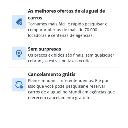
Aluguel de carros no Germantown, Nashville
Aluguel de carros no Green Hills, Nashville
As melhores ofertas de aluguel de
Aluguel de carros no Hadley / Washington / Watkins Park,
carros
Nashville
Tornamos mais fácil e rápido pesquisar e
comparar ofertas de mais de 70.000
Aluguel de carros no Hillwood / White Bridge, Nashville
locadoras e centenas de agências.
Aluguel de carros no Hope Gardens / Buena Vista,
Nashville
Sem surpresas
Aluguel de carros no Larkwood, Nashville
Os preços exibidos são finais, sem quaisquer
Aluguel de carros no Madison, Nashville
cobranças extras ou taxas ocultas.
Aluguel de carros no Midtown / West End / Music Row,
Nashville
Cancelamento grátis
Planos mudam – nós entendemos. E é por
isso que você pode pesquisar e reservar
carros de aluguel no Mundi em agências que
oferecem cancelamento gratuito