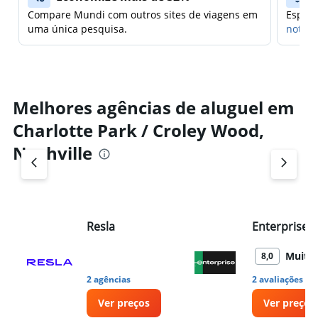
Compare Mundi com outros sites de viagens em
Espera
uma única pesquisa.
notifi
Melhores agências de aluguel em
Charlotte Park / Croley Wood,
Nashville
Resla
Enterprise 
Muito
8,0
•
2 agências
2 avaliações
Ver preços
Ver preços