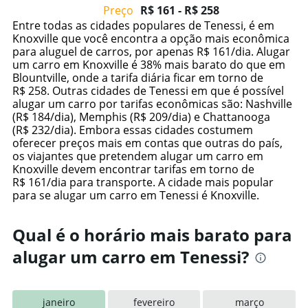
displaying
chart
Preço
R$ 161 - R$ 258
categories.
Entre todas as cidades populares de Tenessi, é em
Range:
Knoxville que você encontra a opção mais econômica
7
para aluguel de carros, por apenas R$ 161/dia. Alugar
categories.
um carro em Knoxville é 38% mais barato do que em
The
Blountville, onde a tarifa diária ficar em torno de
chart
R$ 258. Outras cidades de Tenessi em que é possível
has
alugar um carro por tarifas econômicas são: Nashville
1
(R$ 184/dia), Memphis (R$ 209/dia) e Chattanooga
Y
(R$ 232/dia). Embora essas cidades costumem
axis
oferecer preços mais em contas que outras do país,
displaying
os viajantes que pretendem alugar um carro em
values.
Knoxville devem encontrar tarifas em torno de
Range:
R$ 161/dia para transporte. A cidade mais popular
0
para se alugar um carro em Tenessi é Knoxville.
to
300.
Qual é o horário mais barato para
alugar um carro em Tenessi?
janeiro
fevereiro
março