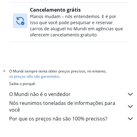
Aluguel de carros no Berry Hill, Nashville
Cancelamento grátis
Aluguel de carros no Waverly / Melrose / Breeze Hill,
Planos mudam – nós entendemos. E é por
Nashville
isso que você pode pesquisar e reservar
carros de aluguel no Mundi em agências que
Aluguel de carros no Hillwood / White Bridge, Nashville
oferecem cancelamento gratuito
Aluguel de carros no Southeast Nashville, Nashville
Aluguel de carros no Edgehill, Nashville
Aluguel de carros no Talbot's Corner, Nashville
O Mundi sempre tenta obter preços precisos, no entanto,
*
os preços não são garantidos
.
Saiba o porquê:
O Mundi não é o vendedor
Nós reunimos toneladas de informações para
você
Por que os preços não são 100% precisos?