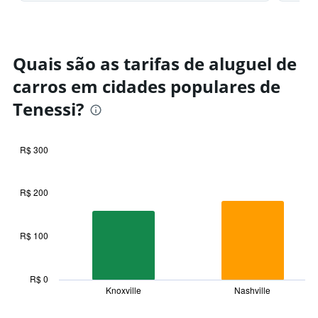
Quais são as tarifas de aluguel de
carros em cidades populares de
Tenessi?
R$ 300
Bar
Chart
graphic.
chart
with
R$ 200
7
bars.
R$ 100
The
chart
has
1
R$ 0
Knoxville
Nashville
X
End
of
axis
interactive