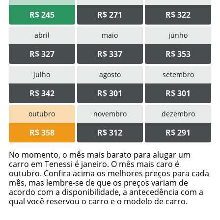
R$ 245
R$ 271
R$ 322
abril
maio
junho
R$ 327
R$ 337
R$ 353
julho
agosto
setembro
R$ 342
R$ 301
R$ 301
outubro
novembro
dezembro
R$ 358
R$ 312
R$ 291
No momento, o mês mais barato para alugar um
carro em Tenessi é janeiro. O mês mais caro é
outubro. Confira acima os melhores preços para cada
mês, mas lembre-se de que os preços variam de
acordo com a disponibilidade, a antecedência com a
qual você reservou o carro e o modelo de carro.