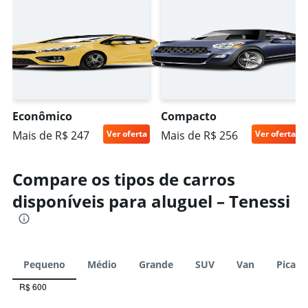
Econômico
Compacto
Mais de R$ 247
Ver oferta
Mais de R$ 256
Ver oferta
Compare os tipos de carros
disponíveis para aluguel – Tenessi
Pequeno
Médio
Grande
SUV
Van
Picape
R$ 600
Combination
Chart