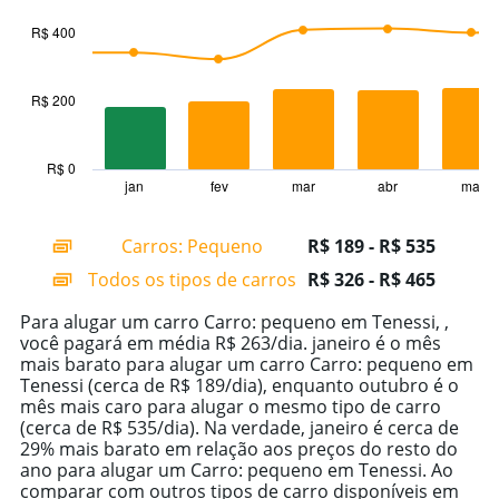
graphic.
chart
with
R$ 400
2
data
series.
R$ 200
The
chart
has
R$ 0
1
jan
fev
mar
abr
mai
End
of
X
interactive
axis
chart
Carros: Pequeno
R$ 189 - R$ 535
displaying
categories.
Todos os tipos de carros
R$ 326 - R$ 465
Range:
14
Para alugar um carro Carro: pequeno em Tenessi, ,
categories.
você pagará em média R$ 263/dia. janeiro é o mês
The
mais barato para alugar um carro Carro: pequeno em
chart
Tenessi (cerca de R$ 189/dia), enquanto outubro é o
has
mês mais caro para alugar o mesmo tipo de carro
1
(cerca de R$ 535/dia). Na verdade, janeiro é cerca de
Y
29% mais barato em relação aos preços do resto do
axis
ano para alugar um Carro: pequeno em Tenessi. Ao
displaying
comparar com outros tipos de carro disponíveis em