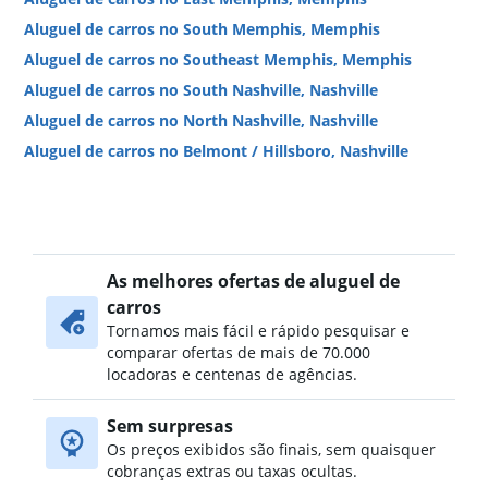
Aluguel de carros no South Memphis, Memphis
Aluguel de carros no Southeast Memphis, Memphis
Aluguel de carros no South Nashville, Nashville
Aluguel de carros no North Nashville, Nashville
Aluguel de carros no Belmont / Hillsboro, Nashville
Aluguel de carros no Midtown, Memphis
Aluguel de carros no East Nashville, Nashville
Aluguel de carros no Sylvan Park & Sylvan Heights,
Nashville
As melhores ofertas de aluguel de
Aluguel de carros no Green Hills, Nashville
carros
Aluguel de carros no Larkwood, Nashville
Tornamos mais fácil e rápido pesquisar e
comparar ofertas de mais de 70.000
Aluguel de carros no East Bank, Nashville
locadoras e centenas de agências.
Aluguel de carros no Donelson, Nashville
Aluguel de carros no Northeast Memphis, Memphis
Sem surpresas
Aluguel de carros no Germantown, Nashville
Os preços exibidos são finais, sem quaisquer
cobranças extras ou taxas ocultas.
Aluguel de carros no Belle Meade, Nashville