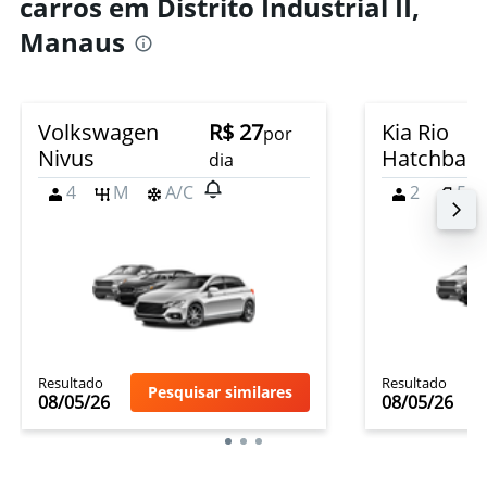
carros em Distrito Industrial II,
Manaus
Volkswagen
R$ 27
Kia Rio
por
Nivus
Hatchbac
dia
4
M
A/C
2
5
Resultado
Resultado
Pesquisar similares
08/05/26
08/05/26