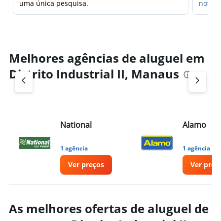
uma única pesquisa.
notifi
Melhores agências de aluguel em
Distrito Industrial II, Manaus
National
Alamo
1 agência
1 agência
Ver preços
Ver preç
As melhores ofertas de aluguel de