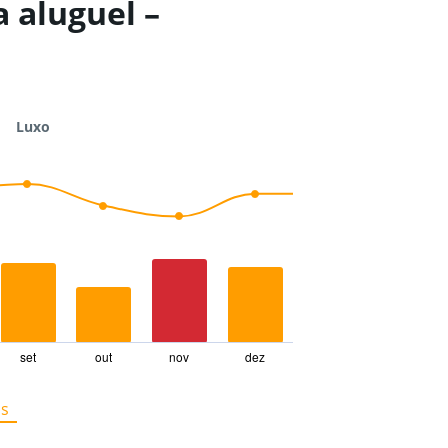
 aluguel –
Luxo
set
out
nov
dez
os