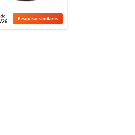
ado
Pesquisar similares
/26