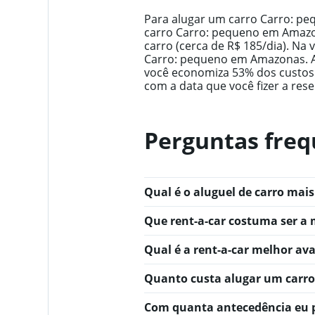
Range:
14
Para alugar um carro Carro: pe
categories.
carro Carro: pequeno em Amazon
The
carro (cerca de R$ 185/dia). Na
chart
Carro: pequeno em Amazonas. A
has
você economiza 53% dos custos
1
com a data que você fizer a rese
Y
axis
displaying
Perguntas freq
values.
Range:
0
to
400.
Qual é o aluguel de carro ma
Que rent-a-car costuma ser a
Qual é a rent-a-car melhor a
Quanto custa alugar um carr
Com quanta antecedência eu 