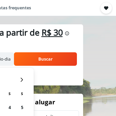
tas frequentes
 partir de
R$ 30
o-dia
Buscar
S
S
arros para alugar
4
5