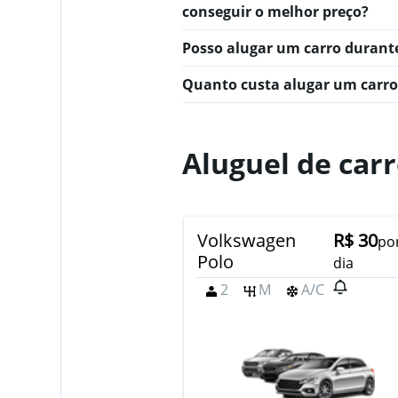
conseguir o melhor preço?
Posso alugar um carro duran
Quanto custa alugar um carr
Aluguel de ca
Volkswagen
R$ 30
po
Polo
dia
2
M
A/C