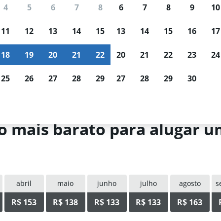
Acompanhamento de
Resultados
4
5
6
7
8
6
7
8
9
10
preços
personalizados
Esperando por uma ótima
Filtre por agência de loca
11
12
13
14
15
13
14
15
16
17
oferta?
Receba notificações
tipo de carro, faixa de pr
quando os preços baixarem.
muito mais.
18
19
20
21
22
20
21
22
23
24
25
26
27
28
29
27
28
29
30
uel de carros no Amazonas
io mais barato para alugar 
abril
maio
junho
julho
agosto
s
R$ 153
R$ 138
R$ 133
R$ 133
R$ 163