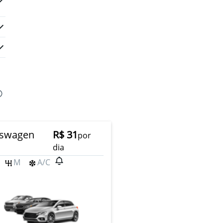
kswagen
R$ 31
por
dia
M
A/C