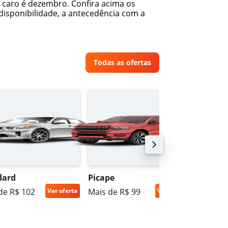
caro é dezembro. Confira acima os
isponibilidade, a antecedência com a
Todas as ofertas
dard
Picape
SUV in
de R$ 102
Ver oferta
Mais de R$ 99
Ver oferta
Mais de