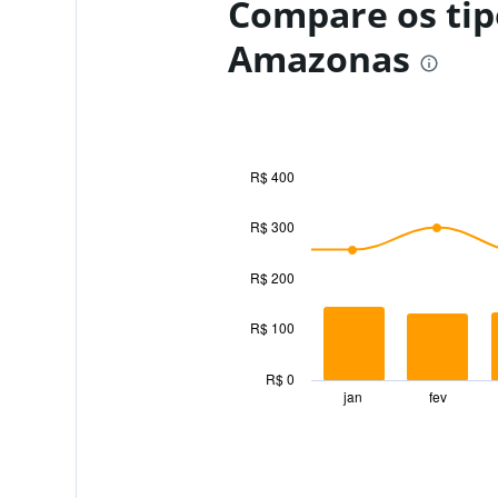
Compare os tipo
Amazonas
R$ 400
Combination
Chart
graphic.
chart
R$ 300
with
2
data
R$ 200
series.
R$ 100
The
chart
has
R$ 0
1
jan
fev
End
of
X
interactive
axis
chart
displaying
categories.