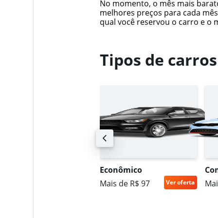
No momento, o mês mais barato 
melhores preços para cada mês,
qual você reservou o carro e o 
Tipos de carro
omercial
Econômico
Co
ais de R$ 122
Ver oferta
Mais de R$ 97
Ver oferta
Mai