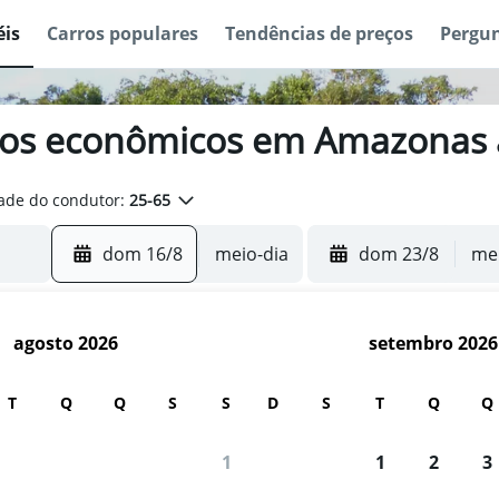
éis
Carros populares
Tendências de preços
Pergun
ros econômicos em Amazonas a
ade do condutor:
25-65
dom 16/8
meio-dia
dom 23/8
mei
agosto 2026
setembro 2026
T
Q
Q
S
S
D
S
T
Q
Q
 usuários usam o Mundi para buscar c
1
1
2
3