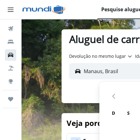
Pesquise alugu
Passagens Aéreas
Aluguel de car
Hospedagens
Carros
Devolução no mesmo lugar
Id
Pacotes
Explore
Trips
D
S
Veja porque nossos