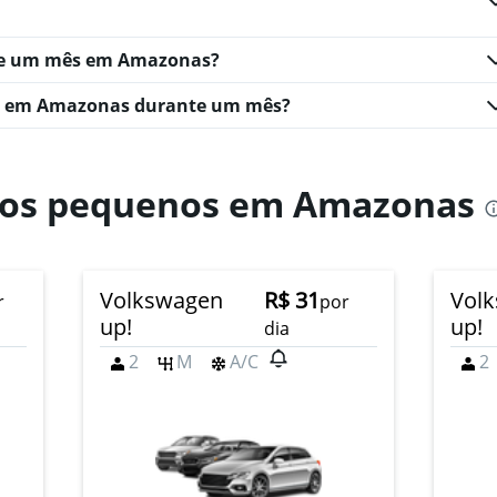
te um mês em Amazonas?
o em Amazonas durante um mês?
rros pequenos em Amazonas
Volkswagen
R$ 31
Vol
r
por
up!
up!
dia
2
M
A/C
2