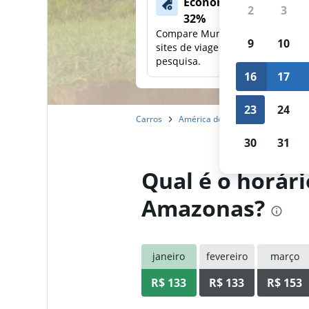
Economize mais de
2
3
32%
Compare Mundi com outros
9
10
sites de viagens em uma única
pesquisa.
16
17
23
24
Carros
América do Sul
Brasil
Alug
30
31
Qual é o horár
Amazonas?
janeiro
fevereiro
março
R$ 133
R$ 133
R$ 153