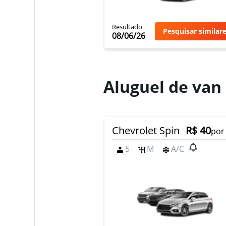
Resultado
Pesquisar similar
08/06/26
Aluguel de va
Chevrolet Spin
R$ 40
por
5
M
A/C