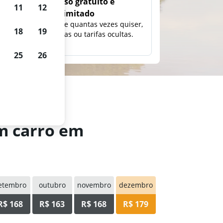
Uso gratuito e
11
12
ilimitado
ção,
Pesquise quantas vezes quiser,
18
19
eço e
sem taxas ou tarifas ocultas.
25
26
um carro em
etembro
outubro
novembro
dezembro
R$ 168
R$ 163
R$ 168
R$ 179